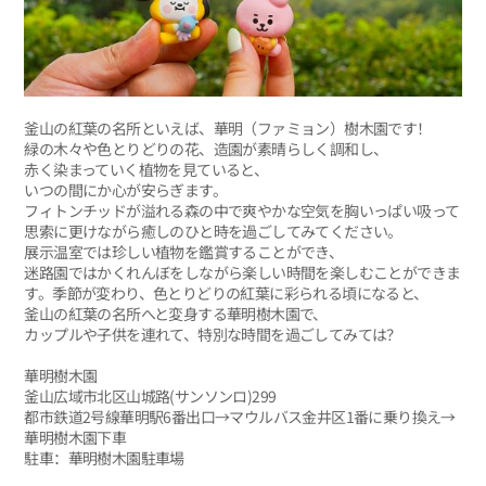
釜山の紅葉の名所といえば、華明（ファミョン）樹木園です！
緑の木々や色とりどりの花、造園が素晴らしく調和し、
赤く染まっていく植物を見ていると、
いつの間にか心が安らぎます。
フィトンチッドが溢れる森の中で爽やかな空気を胸いっぱい吸って
思索に更けながら癒しのひと時を過ごしてみてください。
展示温室では珍しい植物を鑑賞することができ、
迷路園ではかくれんぼをしながら楽しい時間を楽しむことができま
す。季節が変わり、色とりどりの紅葉に彩られる頃になると、
釜山の紅葉の名所へと変身する華明樹木園で、
カップルや子供を連れて、特別な時間を過ごしてみては？
華明樹木園
釜山広域市北区山城路(サンソンロ)299
都市鉄道2号線華明駅6番出口→マウルバス金井区1番に乗り換え→
華明樹木園下車
駐車：華明樹木園駐車場