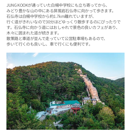
JUNG KOOKが通っていた白楊中学校にも立ち寄ってから、
みどり豊かな山の中にある屏風岩石仏寺に向かって歩きます。
石仏寺は白楊中学校から約1.7km離れていますが、
行く道がきれいなので30分ほどゆっくり散歩するのにぴったりで
す。石仏寺に向かう道にはおしゃれで景色の良いカフェがあり、
木々に囲まれた道が続きます。
散策路と車道が並んで走っていて公営駐車場もあるので、
歩いて行くのも良いし、車で行くにも便利です。