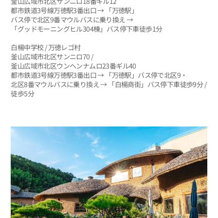
釜山広域市北区サンニロ18番ギル12
都市鉄道3号線万徳駅3番出口 → 「万徳駅」
バス停で北区9番マウルバスに乗り換え →
「グッドモーニングヒル304棟」バス停下車徒歩1分
白楊中学校 / 万徳レゴ村
釜山広域市北区サンニロ70 /
釜山広域市北区ウンヘンナムロ23番ギル40
都市鉄道3号線万徳駅3番出口 → 「万徳駅」バス停で北区9・
北区8番マウルバスに乗り換え → 「白楊商街」バス停下車徒歩9分 /
徒歩5分