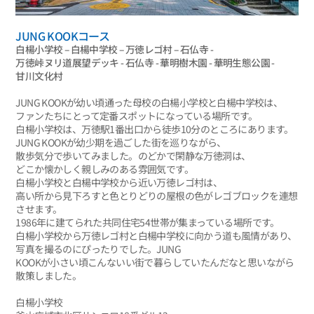
JUNG KOOKコース
白楊小学校 – 白楊中学校 – 万徳レゴ村 – 石仏寺 -
万徳峠ヌリ道展望デッキ - 石仏寺 - 華明樹木園 - 華明生態公園 -
甘川文化村
JUNG KOOKが幼い頃通った母校の白楊小学校と白楊中学校は、
ファンたちにとって定番スポットになっている場所です。
白楊小学校は、万徳駅1番出口から徒歩10分のところにあります。
JUNG KOOKが幼少期を過ごした街を巡りながら、
散歩気分で歩いてみました。のどかで閑静な万徳洞は、
どこか懐かしく親しみのある雰囲気です。
白楊小学校と白楊中学校から近い万徳レゴ村は、
高い所から見下ろすと色とりどりの屋根の色がレゴブロックを連想
させます。
1986年に建てられた共同住宅54世帯が集まっている場所です。
白楊小学校から万徳レゴ村と白楊中学校に向かう道も風情があり、
写真を撮るのにぴったりでした。JUNG
KOOKが小さい頃こんないい街で暮らしていたんだなと思いながら
散策しました。
白楊小学校