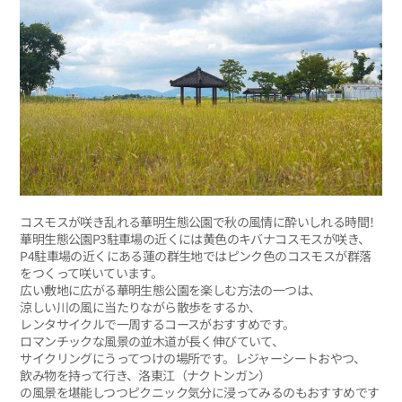
コスモスが咲き乱れる華明生態公園で秋の風情に酔いしれる時間！
華明生態公園P3駐車場の近くには黄色のキバナコスモスが咲き、
P4駐車場の近くにある蓮の群生地ではピンク色のコスモスが群落
をつくって咲いています。
広い敷地に広がる華明生態公園を楽しむ方法の一つは、
涼しい川の風に当たりながら散歩をするか、
レンタサイクルで一周するコースがおすすめです。
ロマンチックな風景の並木道が長く伸びていて、
サイクリングにうってつけの場所です。レジャーシートおやつ、
飲み物を持って行き、洛東江（ナクトンガン）
の風景を堪能しつつピクニック気分に浸ってみるのもおすすめです