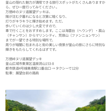
釜山の隠れた魅力が満喫できる旅行スポットがたくさんありますか
ら、ぜひ一度行ってみてください 。
万徳峠のヌリ道展望デッキは、
陽が沈む夕暮れになると次第に暗くなり、
灯りがキラキラと輝き始めます。ただ、
歩いていくのは少し大変ですので、
車で行くことをおすすめします。ここは海雲台（ヘウンデ）・萇山
（チャンサン）からマリンシティ、荒嶺山（ファンニョンサン）
までが一望できる特別な場所で、
周りが暗闇に包まれると街の美しい夜景が釜山の旅にさらに特別な
輝きをもたらしてくれるはずです。
万徳峠ヌリ道展望デッキ
釜山広域市東莱区温泉洞山153-8
都市鉄道4号線美南駅11番出口 → タクシーで12分
駐車：展望台前の路肩