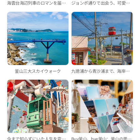
海雲台海辺列車のロマンを届ける釜山グリーンレールウェイ散策路
ジョンポ通りで出会う、可愛い雑貨ショップ巡り
釜山三大スカイウォーク
九徳浦から青沙浦まで、海岸デッキ道を歩きながら楽しむ一日
今まで知らずにいた人生を変えるスポット-釜山のモノレール編
Buy釜山、bye釜山：釜山の思い出が手に入る雑貨屋さん3店