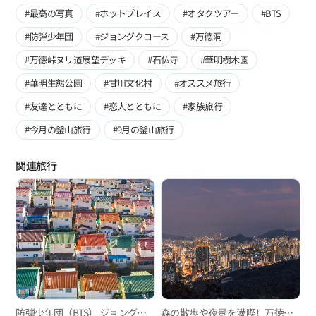
#最高の写真
#ホットプレイス
#オタクツアー
#BTS
#防弾少年団
#ジョングクコース
#万徳洞
#万徳峠ヌリ道展望デッキ
#石仏寺
#華明樹木園
#華明生態公園
#甘川文化村
#オススメ旅行
#友達とともに
#恋人とともに
#家族旅行
#今月の釜山旅行
#9月の釜山旅行
関連旅行
防弾少年団（BTS） ジョングクコース
森の散歩や夜景を満喫！万徳峠ヌリ道展望デッキ