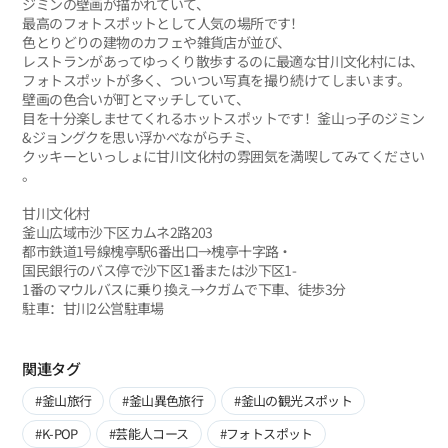
ジミンの壁画が描かれていて、
最高のフォトスポットとして人気の場所です！
色とりどりの建物のカフェや雑貨店が並び、
レストランがあってゆっくり散歩するのに最適な甘川文化村には、
フォトスポットが多く、ついつい写真を撮り続けてしまいます。
壁画の色合いが町とマッチしていて、
目を十分楽しませてくれるホットスポットです！釜山っ子のジミン
&ジョングクを思い浮かべながらチミ、
クッキーといっしょに甘川文化村の雰囲気を満喫してみてください
。
甘川文化村
釜山広域市沙下区カムネ2路203
都市鉄道1号線槐亭駅6番出口→槐亭十字路・
国民銀行のバス停で沙下区1番または沙下区1-
1番のマウルバスに乗り換え→クガムで下車、徒歩3分
駐車：甘川2公営駐車場
関連タグ
#釜山旅行
#釜山異色旅行
#釜山の観光スポット
#K-POP
#芸能人コース
#フォトスポット