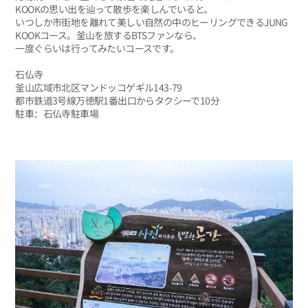
KOOKの思い出を辿って散歩を楽しんでいると、
いつしか市街地を離れて美しい自然の中のヒーリングできるJUNG
KOOKコース。釜山を旅するBTSファンなら、
一度ぐらいは行ってみたいコースです。
石仏寺
釜山広域市北区マンドッコゲギル143-79
都市鉄道3号線万徳駅1番出口からタクシーで10分
駐車：石仏寺駐車場