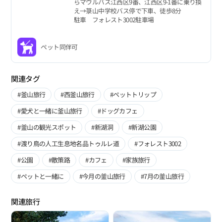
らマウルバス江西区9番、江西区9-1番に乗り換
え→菉山中学校バス停で下車、徒歩8分
駐車 フォレスト3002駐車場
ペット同伴可
関連タグ
#釜山旅行
#西釜山旅行
#ペットトリップ
#愛犬と一緒に釜山旅行
#ドッグカフェ
#釜山の観光スポット
#新湖洞
#新湖公園
#渡り鳥の人工生息地名品トゥルレ道
#フォレスト3002
#公園
#散策路
#カフェ
#家族旅行
#ペットと一緒に
#今月の釜山旅行
#7月の釜山旅行
関連旅行