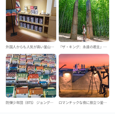
外国人からも人気が高い釜山のスイーツカフェ3選
『ザ・キング：永遠の君主』釜山ロケ地
防弾少年団（BTS） ジョングクコース
ロマンチックな夜に旅立つ釜山シティツアーバス・夜景ツアー「ブリッジドライブ」