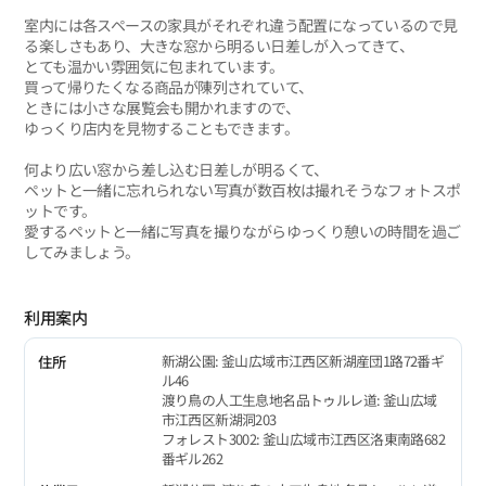
室内には各スペースの家具がそれぞれ違う配置になっているので見
る楽しさもあり、大きな窓から明るい日差しが入ってきて、
とても温かい雰囲気に包まれています。
買って帰りたくなる商品が陳列されていて、
ときには小さな展覧会も開かれますので、
ゆっくり店内を見物することもできます。
何より広い窓から差し込む日差しが明るくて、
ペットと一緒に忘れられない写真が数百枚は撮れそうなフォトスポ
ットです。
愛するペットと一緒に写真を撮りながらゆっくり憩いの時間を過ご
してみましょう。
利用案内
新湖公園: 釜山広域市江西区新湖産団1路72番ギ
住所
ル46
渡り鳥の人工生息地名品トゥルレ道: 釜山広域
市江西区新湖洞203
フォレスト3002: 釜山広域市江西区洛東南路682
番ギル262