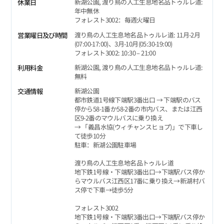
新湖公園, 渡り鳥の人工生息地名品トゥルレ道:
休業日
年中無休
フォレスト3002：毎週火曜日
渡り鳥の人工生息地名品トゥルレ道: 11月-2月
営業曜日及び時間
(07:00-17:00)、3月-10月(05:30-19:00)
フォレスト3002: 10:30 – 21:00
新湖公園, 渡り鳥の人工生息地名品トゥルレ道:
利用料金
無料
新湖公園
交通情報
都市鉄道1号線下端駅3番出口 → 下端駅のバス
停から58-1番か58-2番の市内バス、または江西
区9-2番のマウルバスに乗り換え
→ 「義昌水協(ウィチャンスヒョプ)」で下車し
て徒歩10分
駐車：新湖公園駐車場
渡り鳥の人工生息地名品トゥルレ道
地下鉄1号線・下端駅3番出口→下端駅バス停か
らマウルバス江西区17番に乗り換え→新湖村バ
ス停で下車→徒歩5分
フォレスト3002
地下鉄1号線・下端駅3番出口→下端駅バス停か