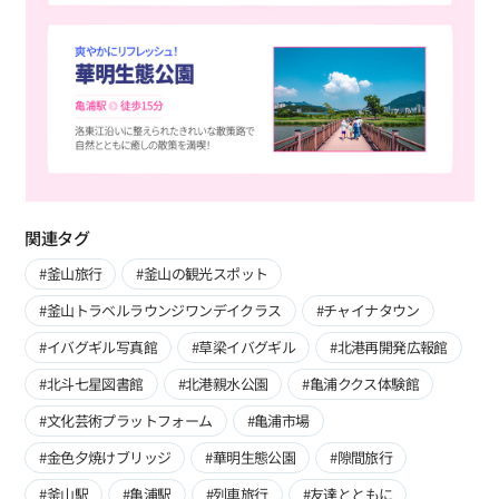
関連タグ
#釜山旅行
#釜山の観光スポット
#釜山トラベルラウンジワンデイクラス
#チャイナタウン
#イバグギル写真館
#草梁イバグギル
#北港再開発広報館
#北斗七星図書館
#北港親水公園
#亀浦ククス体験館
#文化芸術プラットフォーム
#亀浦市場
#金色夕焼けブリッジ
#華明生態公園
#隙間旅行
#釜山駅
#亀浦駅
#列車旅行
#友達とともに