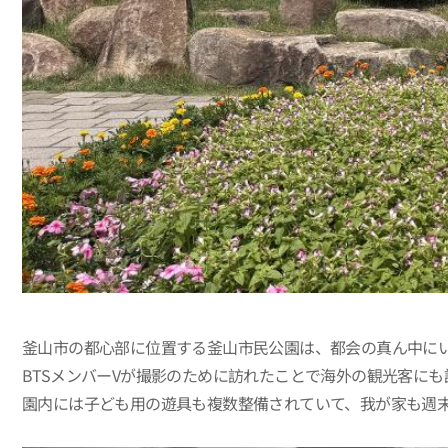
釜山市の都心部に位置する釜山市民公園は、都会の真ん中に
BTSメンバーVが撮影のために訪れたことで海外の観光客に
園内には子ども用の遊具も複数整備されていて、我が家も週