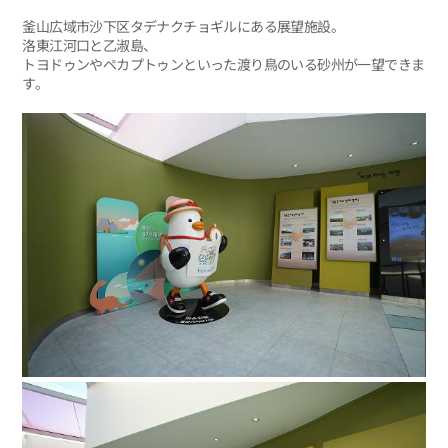
釜山広域市沙下区タデナクチョギルにある展望施設。
洛東江河口と乙淑島、
トヨドゥンやペカプトゥンといった渡り鳥のいる砂州が一望できま
す。