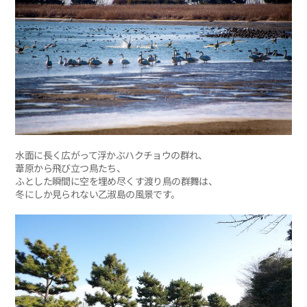
水面に長く広がって浮かぶハクチョウの群れ、
葦原から飛び立つ鳥たち、
ふとした瞬間に空を埋め尽くす渡り鳥の群舞は、
冬にしか見られない乙淑島の風景です。