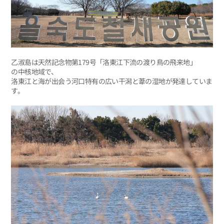
乙淑島は天然記念物第179号「洛東江下流の渡り鳥の飛来地」
の中核地域で、
洛東江と海が出会う河口特有の広い干潟と葦の湿地が発達していま
す。