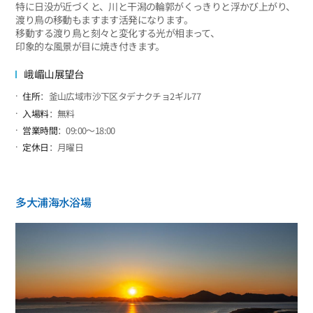
特に日没が近づくと、川と干潟の輪郭がくっきりと浮かび上がり、
渡り鳥の移動もますます活発になります。
移動する渡り鳥と刻々と変化する光が相まって、
印象的な風景が目に焼き付きます。
峨嵋山展望台
住所
：釜山広域市沙下区タデナクチョ2ギル77
入場料
：無料
営業時間
：09:00～18:00
定休日
：月曜日
多大浦海水浴場