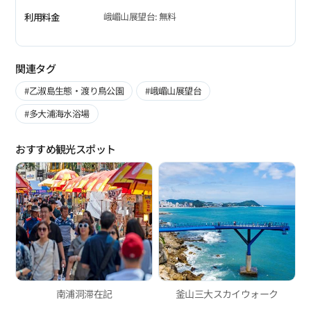
峨嵋山展望台: 無料
利用料金
関連タグ
#乙淑島生態・渡り鳥公園
#峨嵋山展望台
#多大浦海水浴場
おすすめ観光スポット
南浦洞滞在記
釜山三大スカイウォーク