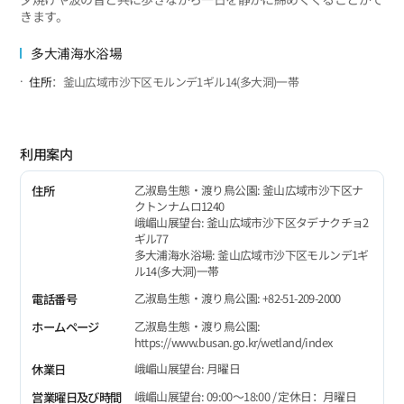
きます。
多大浦海水浴場
住所
：釜山広域市沙下区モルンデ1ギル14(多大洞)一帯
利用案内
乙淑島生態・渡り鳥公園: 釜山広域市沙下区ナ
住所
クトンナムロ1240
峨嵋山展望台: 釜山広域市沙下区タデナクチョ2
ギル77
多大浦海水浴場: 釜山広域市沙下区モルンデ1ギ
ル14(多大洞)一帯
乙淑島生態・渡り鳥公園: +82-51-209-2000
電話番号
乙淑島生態・渡り鳥公園:
ホームページ
https://www.busan.go.kr/wetland/index
峨嵋山展望台: 月曜日
休業日
峨嵋山展望台: 09:00～18:00 / 定休日：月曜日
営業曜日及び時間