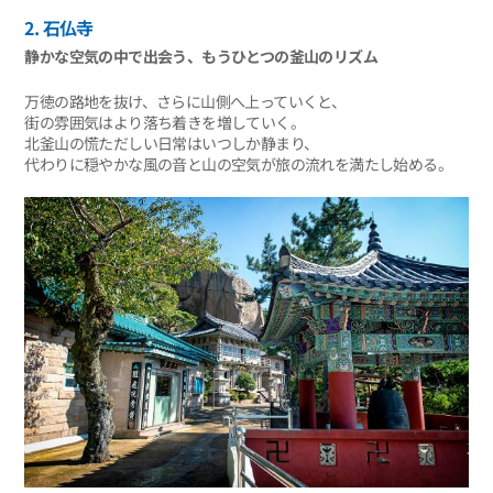
2. 石仏寺
静かな空気の中で出会う、もうひとつの釜山のリズム
万徳の路地を抜け、さらに山側へ上っていくと、
街の雰囲気はより落ち着きを増していく。
北釜山の慌ただしい日常はいつしか静まり、
代わりに穏やかな風の音と山の空気が旅の流れを満たし始める。