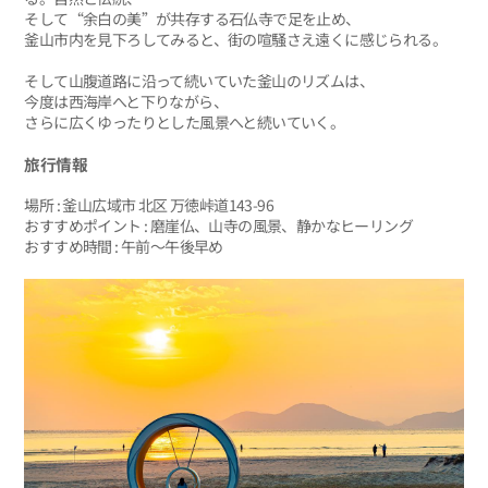
そして“余白の美”が共存する石仏寺で足を止め、
釜山市内を見下ろしてみると、街の喧騒さえ遠くに感じられる。
そして山腹道路に沿って続いていた釜山のリズムは、
今度は西海岸へと下りながら、
さらに広くゆったりとした風景へと続いていく。
旅行情報
場所 : 釜山広域市 北区 万徳峠道143-96
おすすめポイント : 磨崖仏、山寺の風景、静かなヒーリング
おすすめ時間 : 午前〜午後早め