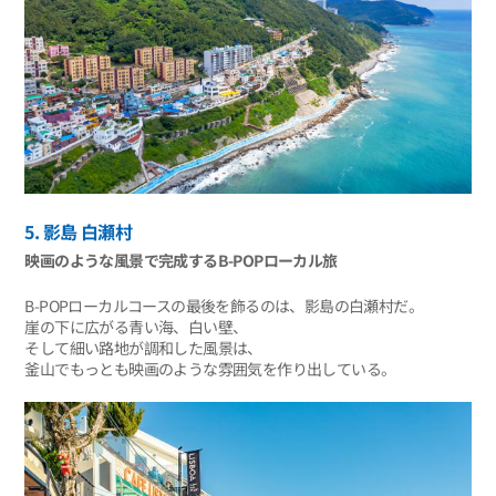
5. 影島 白瀬村
映画のような風景で完成するB-POPローカル旅
B-POPローカルコースの最後を飾るのは、影島の白瀬村だ。
崖の下に広がる青い海、白い壁、
そして細い路地が調和した風景は、
釜山でもっとも映画のような雰囲気を作り出している。