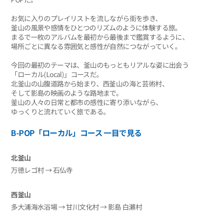
お気に入りのプレイリストを流しながら街を歩き、
釜山の風景や感情をひとつのリズムのように体験する旅。
まるで一枚のアルバムを最初から最後まで鑑賞するように、
場所ごとに異なる雰囲気と感性が自然につながっていく。
今回の最初のテーマは、釜山のもっともリアルな姿に出会う
「ローカル(Local)」コースだ。
北釜山の山腹道路から始まり、西釜山の海と芸術村、
そして影島の映画のような路地まで。
釜山の人々の日常と都市の感性に寄り添いながら、
ゆっくりと流れていく旅である。
B-POP「ローカル」コース 一目で見る
北釜山
万徳レゴ村 → 石仏寺
西釜山
多大浦海水浴場 → 甘川文化村 → 影島 白瀬村