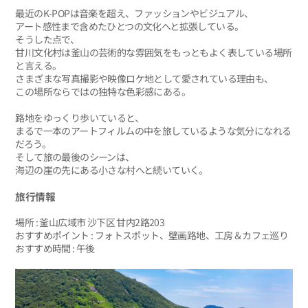
最近のK-POPは音楽を超え、ファッションやビジュアル、
アート感性まで含めたひとつの文化へと拡張している。
そうした点で、
甘川文化村は釜山の芸術的な雰囲気をもっともよく表している場所
と言える。
さまざまな写真撮影や映像ロケ地として愛されている理由も、
この場所ならではの独特な色彩感にある。
路地をゆっくり歩いていると、
まるで一本のアートフィルムの中を旅しているような気分になれる
だろう。
そして旅の最後のシーンは、
海辺の崖の先にある小さな村へと続いていく。
旅行情報
場所 : 釜山広域市 沙下区 甘内2路203
おすすめポイント : フォトスポット、壁画路地、工房＆カフェ巡り
おすすめ時間 : 午後