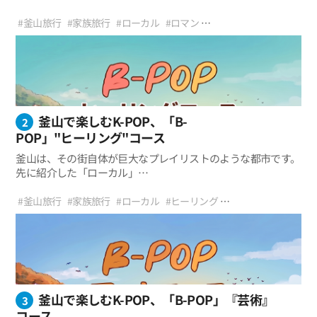
夜になると街の灯りと夜景がまた違った雰囲気を演出してくれ
B-POP「ロマン」コースを一目でチェック
る。 前回の「ローカル」コースが、
#釜山旅行
#家族旅行
#ローカル
#ロマン
釜山の日常や街角の空気感を楽しむ旅だったとすれば、
#釜山おすすめスポット
#おすすめ旅行
#夜景
#海
‧釜山ならではの感性的な街並みと夜景スポット ‧K-
釜山市民公園 → 西面・田浦カフェ通り → 荒嶺山展望台 →
今回紹介する2つ目のテーマは、釜山の夜景や海、
#釜山市民公園
#田浦カフェ通り
#荒嶺山展望台
#五六島
POP感性の写真 & 動画スポット ‧
そして都会ならではのムードをより感性的に楽しめる「ロマン
#広安里海水浴場
#KPOP
#BPOP
五六島 → 広安里海水浴場
昼から夜までムードたっぷりに楽しめる旅行コース ‧
（Romance）」コースだ。 街中の公園から始まり、
カフェ・海・展望台を一度に楽しめるロマンチックな釜山旅行
感性あふれるカフェ通り、人気の夜景スポット、海辺の絶景、
そして広安大橋の夜景へと続く今回のコースは、
釜山で楽しむK-POP、「B-
釜山の最もロマンチックな瞬間を巡る旅になるだろう。
2
POP」"ヒーリング"コース
釜山は、その街自体が巨大なプレイリストのような都市です。
先に紹介した「ローカル」
コースが重厚で真正性のあるインディーズバンドの音楽だとす
B-POP「ヒーリング」コースを一目で見る
れば、「ロマン」
#釜山旅行
#家族旅行
#ローカル
#ヒーリング
コースは華やかなシティポップやR&Bトラックのようでした。
#釜山おすすめスポット
#おすすめ旅行
#国立公園
#山
#湖
‧ 心のテンポを遅らせてくれるアコースティックK-
回東水源地 → 金井山 → 梵魚寺 → 温泉川 → 書洞迷路市場
そして3つ目のテーマである「ヒーリング（Healing）」
#登山
#トレッキング
#散歩
#食べ歩き
#回東水源地
#金井山
POP感性の自然風景 ‧ 森、山、水が調和する完璧な視覚的・
コースは、
#梵魚寺
#温泉川
#書洞迷路市場
#KPOP
#BPOP
聴覚的休息 ‧ 華やかさの代わりに内面を満たしてくれる、
疲れた心を癒してくれる温かいアコースティックバラードに似
閑静な釜山の隠れた魅力 ‧ 心の荷物を下ろし、ありのままの
ています。 忙しく過ぎていく日常の中、
「自分」に出会う癒しの時間
時にはイヤホンをつけて外部の騒音を遮断し、
釜山で楽しむK-POP、「B-POP」『芸術』
自分だけのテンポを見つけたい瞬間があります。最近のK-
3
POPでも、華やかなパフォーマンスの裏で、
コース