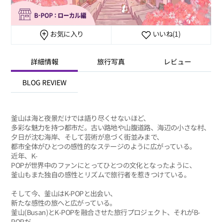
お気に入り
いいね
(1)
詳細情報
旅行写真
レビュー
BLOG REVIEW
釜山は海と夜景だけでは語り尽くせないほど、
多彩な魅力を持つ都市だ。古い路地や山腹道路、海辺の小さな村、
夕日が沈む海岸、そして芸術が息づく街並みまで、
都市全体がひとつの感性的なステージのように広がっている。
近年、K-
POPが世界中のファンにとってひとつの文化となったように、
釜山もまた独自の感性とリズムで旅行者を惹きつけている。
そして今、釜山はK-POPと出会い、
新たな感性の旅へと広がっている。
釜山(Busan)とK-POPを融合させた旅行プロジェクト、それがB-
POPだ。