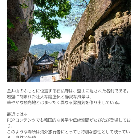
金井山のふもとに位置する石仏寺は、釜山に隠された名刹である。
岩壁に刻まれた壮大な磨崖仏と静寂な風景は、
華やかな観光地とはまったく異なる雰囲気を作り出している。
最近ではK-
POPコンテンツでも韓国的な美学や伝統空間がたびたび登場してお
り、
このような場所は海外旅行者にとっても特別な感性として映ってい
る。自然と伝統、