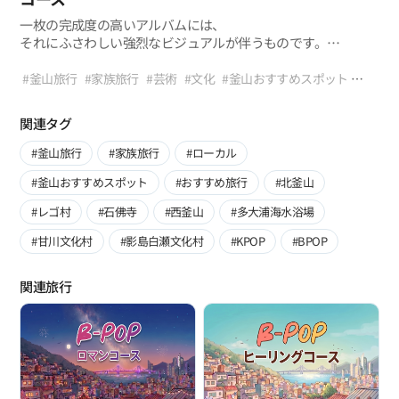
リスナーの内面を慰め、
一枚の完成度の高いアルバムには、
癒すメッセージを込めた曲が大きな愛を受けているように。
それにふさわしい強烈なビジュアルが伴うものです。
今回のB-POP「ヒーリング」コースは、
釜山の路地や夜景、
B-POP「芸術」コースを一目で見る
賑やかな都心から少し離れ、森と水、
閑静な森を経て多彩なリズムをたどってきたB-
#釜山旅行
#家族旅行
#芸術
#文化
#釜山おすすめスポット
そして閑静な伝統と温かい人の温もりをたどる旅です。
POPツアーの最後のテーマは、待望のフィナーレを飾る「芸術
#おすすめ旅行
#展示
#写真名所
#F1963
#市立美術館
穏やかな湖から始まり、山と寺を巡り、
‧ K-
F1963 → 市立美術館 → 映画の通り → 冬柏島 →
（Art）」コースです。
#映画の通り
#冬柏島
#ブルーラインパーク
#KPOP
#BPOP
日常の散歩道や人情味あふれる市場の路地へと続くこの道を歩
関連タグ
POPミュージックビデオのセット場を歩いているかのような
これまでの旅が釜山の隠れたメロディーを聴かせてくれたとす
ブルーラインパーク
けば、
圧倒的な空間感 ‧ インダストリアル、シネマティック、
れば、今回のコースは視覚と聴覚を同時に魅了する緻密で
#釜山旅行
#家族旅行
#ローカル
いつの間にか張り詰めていた心の緊張がすっと解けるのを経験
ポップアートなど多彩な視覚的楽しみ ‧
「コンセプチュアル（Conceptual）なK-POPアートフィルム」
することでしょう。
芸術的なインスピレーションと感覚的な認証ショットを同時に
#釜山おすすめスポット
#おすすめ旅行
#北釜山
の中に直接足を踏み入れる経験をお届けします。 今日、K-
残せるルート ‧
POPは単なる聴く音楽を超え、ファッション、映像美、
#レゴ村
#石佛寺
#西釜山
#多大浦海水浴場
一枚の完璧なコンセプトアルバムを完成させる釜山のランドマ
そして独創的な世界観が結合した一つの完璧な「総合芸術」
ークツアー
として全世界から認められています。釜山もまた同じです。
#甘川文化村
#影島白瀬文化村
#KPOP
#BPOP
放棄された工場が感覚的な文化空間として生まれ変わり、
映画的な想像力が海岸線に沿って染み込み、
関連旅行
青い海の上をポップアートのような原色の列車が走ります。
今回のB-POP「芸術」コースは、
釜山が抱く様々な形態の美学をたどる旅です。
現代美術のインスピレーションからシネマティックな風景、
そして一枚のアルバムジャケットのようなレトロな感性まで。
足を踏み入れるすべての場所が完璧にセッティングされたミュ
ージックビデオのセット場になる、