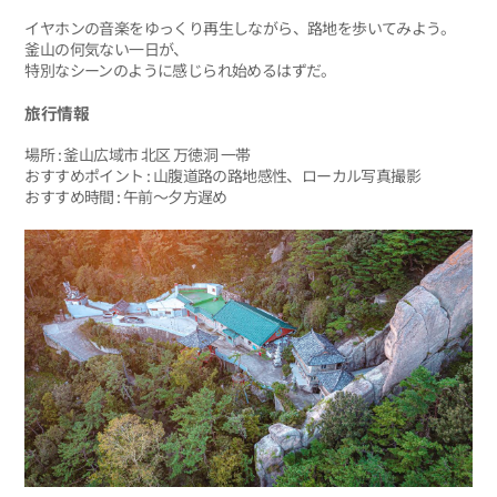
イヤホンの音楽をゆっくり再生しながら、路地を歩いてみよう。
釜山の何気ない一日が、
特別なシーンのように感じられ始めるはずだ。
旅行情報
場所 : 釜山広域市 北区 万徳洞 一帯
おすすめポイント : 山腹道路の路地感性、ローカル写真撮影
おすすめ時間 : 午前〜夕方遅め