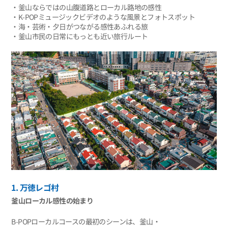
‧釜山ならではの山腹道路とローカル路地の感性
‧K-POPミュージックビデオのような風景とフォトスポット
‧海・芸術・夕日がつながる感性あふれる旅
‧釜山市民の日常にもっとも近い旅行ルート
1. 万徳レゴ村
釜山ローカル感性の始まり
B-POPローカルコースの最初のシーンは、釜山・