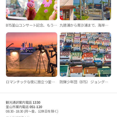
BTS釜山コンサート記念、もう一度訪れたJUNG KOOKコース
九徳浦から青沙浦まで、海岸デッキ道を歩きながら楽しむ一日
ロマンチックな夜に旅立つ釜山シティツアーバス・夜景ツアー「ブリッジドライブ」
防弾少年団（BTS） ジョングクコース
観光通訳案内電話
1330
釜山市案内電話
051-120
08:30 - 18:30
(月～金、公休日を除く)