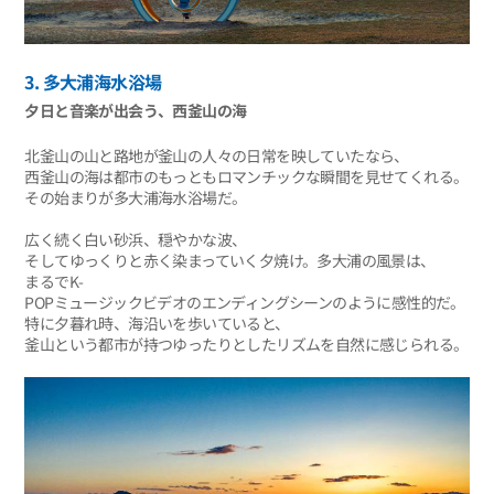
3. 多大浦海水浴場
夕日と音楽が出会う、西釜山の海
北釜山の山と路地が釜山の人々の日常を映していたなら、
西釜山の海は都市のもっともロマンチックな瞬間を見せてくれる。
その始まりが多大浦海水浴場だ。
広く続く白い砂浜、穏やかな波、
そしてゆっくりと赤く染まっていく夕焼け。多大浦の風景は、
まるでK-
POPミュージックビデオのエンディングシーンのように感性的だ。
特に夕暮れ時、海沿いを歩いていると、
釜山という都市が持つゆったりとしたリズムを自然に感じられる。