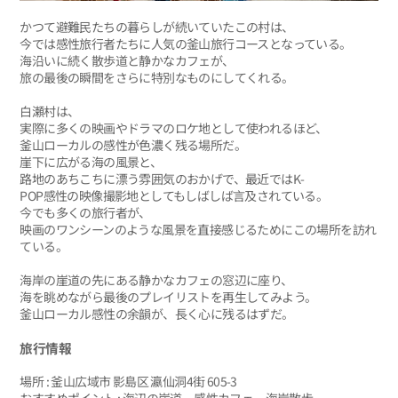
かつて避難民たちの暮らしが続いていたこの村は、
今では感性旅行者たちに人気の釜山旅行コースとなっている。
海沿いに続く散歩道と静かなカフェが、
旅の最後の瞬間をさらに特別なものにしてくれる。
白瀬村は、
実際に多くの映画やドラマのロケ地として使われるほど、
釜山ローカルの感性が色濃く残る場所だ。
崖下に広がる海の風景と、
路地のあちこちに漂う雰囲気のおかげで、最近ではK-
POP感性の映像撮影地としてもしばしば言及されている。
今でも多くの旅行者が、
映画のワンシーンのような風景を直接感じるためにこの場所を訪れ
ている。
海岸の崖道の先にある静かなカフェの窓辺に座り、
海を眺めながら最後のプレイリストを再生してみよう。
釜山ローカル感性の余韻が、長く心に残るはずだ。
旅行情報
場所 : 釜山広域市 影島区 瀛仙洞4街 605-3
おすすめポイント : 海辺の崖道、感性カフェ、海岸散歩