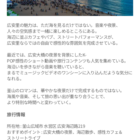
広安里の魅力は、ただ海を見るだけではない。音楽や夜景、
人々の空気感まで一緒に楽しめるところにある。
海辺に並ぶカフェやパブ、ストリートパフォーマンスが、
広安里ならではの自由で感性的な雰囲気を完成させている。
最近では、広安大橋の夜景を背景にしたK-
POP感性のショート動画や旅行コンテンツも人気を集めている。
海沿いを歩きながら音楽を聴いていると、
まるでミュージックビデオのワンシーンに入り込んだような気分に
なれる。
釜山のロマンは、華やかな夜景だけで完成するものではない。
海風や音楽、そして旅の思い出が重なり合うことで、
より特別な時間へと変わっていく。
旅行情報
所在地 : 釜山広域市 水営区 広安海辺路219
おすすめポイント : 広安大橋の夜景、海辺散歩、感性カフェ &
ストリートライブ