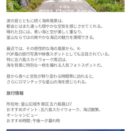
波の音とともに続く海岸風景は、
都会とはまた違った穏やかな空気を感じさせてくれる。
晴れた日には、青い海と空が美しく重なり、
釜山ならではの爽やかな海辺の魅力を満喫できる。
最近では、その感性的な海の風景から、K-
POP風の旅行写真や映像スポットとしても注目されている。
特に五六島スカイウォーク周辺は、
海を背景に特別な一枚を撮れる人気フォトスポットだ。
昼から夜へと空気が移り変わる時間帯に訪れると、
さらにロマンチックな釜山の海を感じられる。
旅行情報
所在地 : 釜山広域市 南区 五六島路137
おすすめポイント : 五六島スカイウォーク、海辺散策、
オーシャンビュー
おすすめ時間 : 午後〜夕暮れ時