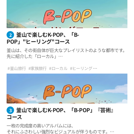
‧釜山ならではの山腹道路とローカル路地の感性 ‧K-
北釜山
近年、K-
#多大浦海水浴場
#甘川文化村
#影島白瀬文化村
#KPOP
#BPOP
POPミュージックビデオのような風景とフォトスポット ‧
POPが世界中のファンにとってひとつの文化となったように
万徳レゴ村 → 石仏寺
海・芸術・夕日がつながる感性あふれる旅 ‧
、釜山もまた独自の感性とリズムで旅行者を惹きつけている。
西釜山
釜山市民の日常にもっとも近い旅行ルート
そして今、釜山はK-POPと出会い、
新たな感性の旅へと広がっている。 釜山(Busan)とK-
多大浦海水浴場 → 甘川文化村 → 影島 白瀬村
釜山で楽しむK-POP、「B-
POPを融合させた旅行プロジェクト、それがB-POPだ。
2
お気に入りのプレイリストを流しながら街を歩き、
POP」"ヒーリング"コース
釜山の風景や感情をひとつのリズムのように体験する旅。
釜山は、その街自体が巨大なプレイリストのような都市です。
まるで一枚のアルバムを最初から最後まで鑑賞するように、
先に紹介した「ローカル」
場所ごとに異なる雰囲気と感性が自然につながっていく。
コースが重厚で真正性のあるインディーズバンドの音楽だとす
B-POP「ヒーリング」コースを一目で見る
今回の最初のテーマは、釜山のもっともリアルな姿に出会う
れば、「ロマン」
#釜山旅行
#家族旅行
#ローカル
#ヒーリング
「ローカル(Local)」コースだ。
コースは華やかなシティポップやR&Bトラックのようでした。
#釜山おすすめスポット
#おすすめ旅行
#国立公園
#山
#湖
北釜山の山腹道路から始まり、西釜山の海と芸術村、
‧ 心のテンポを遅らせてくれるアコースティックK-
回東水源地 → 金井山 → 梵魚寺 → 温泉川 → 書洞迷路市場
そして3つ目のテーマである「ヒーリング（Healing）」
#登山
#トレッキング
#散歩
#食べ歩き
#回東水源地
#金井山
そして影島の映画のような路地まで。
POP感性の自然風景 ‧ 森、山、水が調和する完璧な視覚的・
コースは、
#梵魚寺
#温泉川
#書洞迷路市場
#KPOP
#BPOP
釜山の人々の日常と都市の感性に寄り添いながら、
聴覚的休息 ‧ 華やかさの代わりに内面を満たしてくれる、
疲れた心を癒してくれる温かいアコースティックバラードに似
ゆっくりと流れていく旅である。
閑静な釜山の隠れた魅力 ‧ 心の荷物を下ろし、ありのままの
ています。 忙しく過ぎていく日常の中、
「自分」に出会う癒しの時間
時にはイヤホンをつけて外部の騒音を遮断し、
釜山で楽しむK-POP、「B-POP」『芸術』
自分だけのテンポを見つけたい瞬間があります。最近のK-
3
POPでも、華やかなパフォーマンスの裏で、
コース
リスナーの内面を慰め、
一枚の完成度の高いアルバムには、
癒すメッセージを込めた曲が大きな愛を受けているように。
それにふさわしい強烈なビジュアルが伴うものです。
今回のB-POP「ヒーリング」コースは、