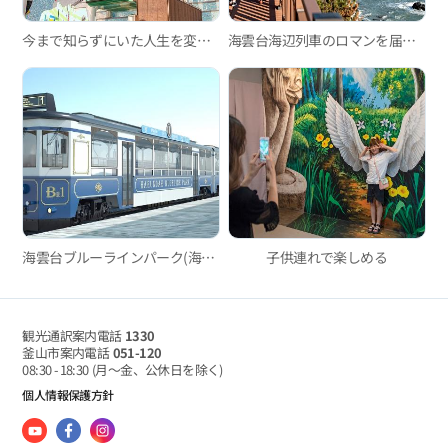
今まで知らずにいた人生を変えるスポット-釜山のモノレール編
海雲台海辺列車のロマンを届ける釜山グリーンレールウェイ散策路
海雲台ブルーラインパーク(海辺列車、スカイカプセル)
子供連れで楽しめる
観光通訳案内電話
1330
釜山市案内電話
051-120
08:30 - 18:30
(月～金、公休日を除く)
個人情報保護方針