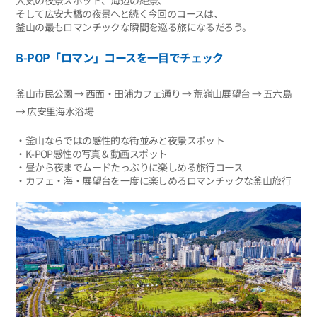
そして広安大橋の夜景へと続く今回のコースは、
釜山の最もロマンチックな瞬間を巡る旅になるだろう。
B-POP「ロマン」コースを一目でチェック
釜山市民公園 → 西面・田浦カフェ通り → 荒嶺山展望台 → 五六島
→ 広安里海水浴場
‧釜山ならではの感性的な街並みと夜景スポット
‧K-POP感性の写真 & 動画スポット
‧昼から夜までムードたっぷりに楽しめる旅行コース
‧カフェ・海・展望台を一度に楽しめるロマンチックな釜山旅行