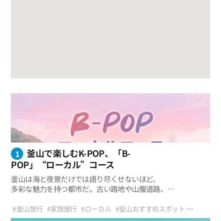
釜山で楽しむK-POP、「B-
1
POP」“ローカル”コース
釜山は海と夜景だけでは語り尽くせないほど、
多彩な魅力を持つ都市だ。古い路地や山腹道路、
海辺の小さな村、夕日が沈む海岸、
B-POP「ローカル」コース 一目で見る
そして芸術が息づく街並みまで、
#釜山旅行
#家族旅行
#ローカル
#釜山おすすめスポット
都市全体がひとつの感性的なステージのように広がっている。
#おすすめ旅行
#北釜山
#レゴ村
#石佛寺
#西釜山