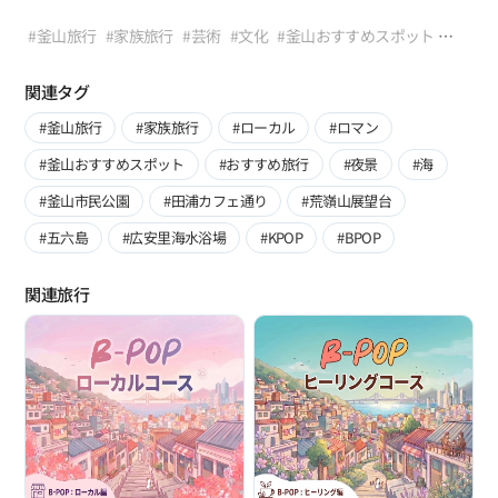
釜山の路地や夜景、
B-POP「芸術」コースを一目で見る
賑やかな都心から少し離れ、森と水、
閑静な森を経て多彩なリズムをたどってきたB-
#釜山旅行
#家族旅行
#芸術
#文化
#釜山おすすめスポット
そして閑静な伝統と温かい人の温もりをたどる旅です。
POPツアーの最後のテーマは、待望のフィナーレを飾る「芸術
#おすすめ旅行
#展示
#写真名所
#F1963
#市立美術館
穏やかな湖から始まり、山と寺を巡り、
‧ K-
F1963 → 市立美術館 → 映画の通り → 冬柏島 →
（Art）」コースです。
#映画の通り
#冬柏島
#ブルーラインパーク
#KPOP
#BPOP
日常の散歩道や人情味あふれる市場の路地へと続くこの道を歩
関連タグ
POPミュージックビデオのセット場を歩いているかのような
これまでの旅が釜山の隠れたメロディーを聴かせてくれたとす
ブルーラインパーク
けば、
圧倒的な空間感 ‧ インダストリアル、シネマティック、
れば、今回のコースは視覚と聴覚を同時に魅了する緻密で
#釜山旅行
#家族旅行
#ローカル
#ロマン
いつの間にか張り詰めていた心の緊張がすっと解けるのを経験
ポップアートなど多彩な視覚的楽しみ ‧
「コンセプチュアル（Conceptual）なK-POPアートフィルム」
することでしょう。
芸術的なインスピレーションと感覚的な認証ショットを同時に
#釜山おすすめスポット
#おすすめ旅行
#夜景
#海
の中に直接足を踏み入れる経験をお届けします。 今日、K-
残せるルート ‧
POPは単なる聴く音楽を超え、ファッション、映像美、
#釜山市民公園
#田浦カフェ通り
#荒嶺山展望台
一枚の完璧なコンセプトアルバムを完成させる釜山のランドマ
そして独創的な世界観が結合した一つの完璧な「総合芸術」
ークツアー
として全世界から認められています。釜山もまた同じです。
#五六島
#広安里海水浴場
#KPOP
#BPOP
放棄された工場が感覚的な文化空間として生まれ変わり、
映画的な想像力が海岸線に沿って染み込み、
関連旅行
青い海の上をポップアートのような原色の列車が走ります。
今回のB-POP「芸術」コースは、
釜山が抱く様々な形態の美学をたどる旅です。
現代美術のインスピレーションからシネマティックな風景、
そして一枚のアルバムジャケットのようなレトロな感性まで。
足を踏み入れるすべての場所が完璧にセッティングされたミュ
ージックビデオのセット場になる、
魔法のような一日を経験してみてください。