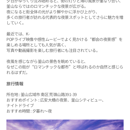
夕日がゆっくり沈み始めると、街の灯りと海の風景が重なり合い、
釜山ならではのロマンチックな夜景が広がる。
夜になると街全体の光がより鮮やかに浮かび上がり、
多くの旅行者が訪れる代表的な夜景スポットとしてさらに魅力を増
していく。
最近では、K-
POPライブ映像や感性ムービーでよく見かける“都会の夜景感”を
楽しめる場所としても人気が高く、
写真や動画撮影を楽しむ旅行者にも注目されている。
夜風を感じながら釜山の景色を眺めていると、
なぜこの街が“ロマンチックな都市”と呼ばれるのか自然と感じら
れるはずだ。
旅行情報
所在地 : 釜山広域市 南区 荒嶺山路391-39
おすすめポイント : 広安大橋の夜景、釜山シティビュー、
ナイトドライブ
おすすめ時間 : 夕暮れ〜夜