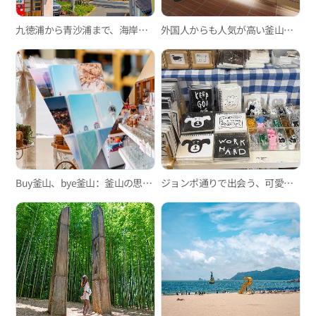
九徳浦から青沙浦まで、海岸デッキ道を歩きながら楽しむ一日
外国人からも人気が高い釜山のスイーツカフェ3選
Buy釜山、bye釜山：釜山の思い出が手に入る雑貨屋さん3店
ジョンポ通りで出会う、可愛い雑貨ショップ巡り