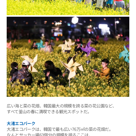
広い海と菜の花畑、韓国最大の規模を誇る菜の花公園など、
すべて釜山の春に満喫できる観光スポットだ。
大渚エコパーク
大渚エコパークは、韓国で最も広い76万㎡の菜の花畑だ。
なんとサッカー場63個分の規模を誇るここは、