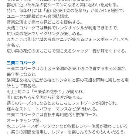
都心に近いため菜の花シーズンになると常に賑わいを見せる。
特に、毎年4月には「釜山洛東江菜の花祭り」が開かれる場所で、
ユニークな開幕式から合同結婚式、
音楽公演まで様々な見どころを提供する。
大渚エコパークでは無料でレンタサイクルが利用できるので、
広い菜の花畑でサイクリングが楽しめる。
またここは釜山地域の写真マニアが集まるフォトスポットとしても
有名で、
広い菜の花畑のあちこちで聞こえるシャッター音が耳をくすぐる。
三楽エコパーク
三楽エコパークは沙上区三楽洞の洛東江辺に位置する市民公園だ。
毎年春になると、
洛東江を挟んで広がる桜のトンネルと菜の花畑を同時に楽しめる場
所として有名だ。
4月上旬には「三楽菜の花祭り」が開かれ、
釜山はもちろん全国から行楽客が集まる。
祭りのシーズンになるとあちこちにフォトゾーンが設けられ、
様々なストリートパフォーマンスなどが行われる。
三楽エコパークには自転車専用道路と散策コース、
オートキャンプ場、
水上レジャースポーツタウンなど各種レジャー施設が備わっている
。祭りの期間を活用し、レジャーを楽しんでみるのもいいだろう。