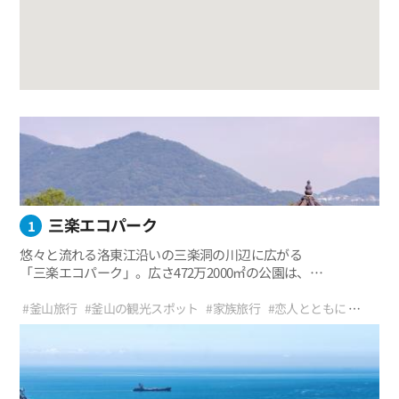
三楽エコパーク
1
悠々と流れる洛東江沿いの三楽洞の川辺に広がる
「三楽エコパーク」。広さ472万2000㎡の公園は、
季節ごとにそれぞれ違った魅力があって人気だ。特に、
釜山の緑豊かな森がある「三楽エコパーク」では、
#釜山旅行
#釜山の観光スポット
#家族旅行
#恋人とともに
湿地をはじめ様々な植物の生態を観察できる。桜の群落、
#三楽エコパーク
#菜の花
#桜
#蓮団地
#野生の花
#桜祭り
オギの群落、野花の花畑など、
#菜の花祭り
#レジャー
#屋外プール
#キャンプ場
自然の生態系を構成する一つひとつの要素を観て楽しむことが
#ウォータースポーツ
#釜山のデートコース
#フォトスポット
でき、
生態系を守って育てていく方法についても自然に学ぶことがで