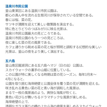
温泉川市民公園
釜山東莱区にある温泉川市民公園は、
都心の真ん中を流れる生態河川が保存されている空間である。
春には桜、菜の花、
サツキが満開を迎えて美しい散策路を演出する。
特に色とりどりのつぼみが川に映る光景は、
温泉川市民公園最大の見どころである。
温泉川市民公園のもう一つの見どころは、
夜に楽しむ菜の花の風景である。
カフェ通りから眺める菜の花と桜が照明と調和する幻想的な美しい
光景は、釜山の夜をより美しく演出する。
五六島
釜山南区龍湖洞にある五六島ヘマジ（日の出）公園は、
スカイウォークの裏手の山裾に位置している。
この公園が特に美しくなる時期は菜の花シーズン。毎年3月末〜
4月になると、
公園を取り囲む海岸絶壁と公園全体を覆う菜の花が満開を迎える。
咲き乱れる黄色い菜の花と青い海が調和した風景は、
まるで一枚の風景画のよう。爽快な海風が吹くと、
黄色い花びらが舞いちるドラマチックな風景が楽しめる。
海岸絶壁の上で、
透明なガラス張りの橋の上から海の絶景を楽しめるスカイウォーク