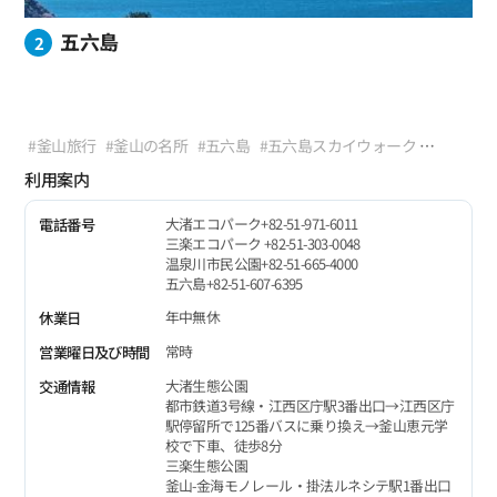
きる。
五六島
2
#釜山旅行
#釜山の名所
#五六島
#五六島スカイウォーク
#釜山の観光スポット
#釜山デートコース
#海岸散策路
利用案内
#トレッキングコース
#ビューポイント
大渚エコパーク+82-51-971-6011
電話番号
三楽エコパーク +82-51-303-0048
温泉川市民公園+82-51-665-4000
五六島+82-51-607-6395
年中無休
休業日
常時
営業曜日及び時間
大渚生態公園
交通情報
都市鉄道3号線・江西区庁駅3番出口→江西区庁
駅停留所で125番バスに乗り換え→釜山恵元学
校で下車、徒歩8分
三楽生態公園
釜山-金海モノレール・掛法ルネシテ駅1番出口