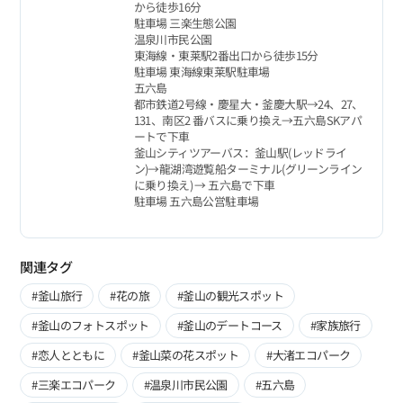
から徒歩16分
駐車場 三楽生態公園
温泉川市民公園
東海線・東莱駅2番出口から徒歩15分
駐車場 東海線東莱駅駐車場
五六島
都市鉄道2号線・慶星大・釜慶大駅→24、27、
131、南区2 番バスに乗り換え→五六島SKアパ
ートで下車
釜山シティツアーバス：釜山駅(レッドライ
ン)→龍湖湾遊覧船ターミナル(グリーンライン
に乗り換え) → 五六島で下車
駐車場 五六島公営駐車場
関連タグ
#釜山旅行
#花の旅
#釜山の観光スポット
#釜山のフォトスポット
#釜山のデートコース
#家族旅行
#恋人とともに
#釜山菜の花スポット
#大渚エコパーク
#三楽エコパーク
#温泉川市民公園
#五六島