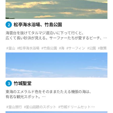
松亭海水浴場、竹島公園
2
海雲台を抜けてタルマジ道沿いに下って行くと、
広くて長い砂浜が見える。サーファーたちが愛するビーチ、
松亭海水浴場だ。
#釜山
#松亭海水浴場
#竹島公園
#海
#サーフィン
#公園
#散策
#風
#ヒーリング
#観光
#休暇
#家族旅行
#フォトスポット
#インスタスポット
#海の旅行
竹城聖堂
3
東海のエメラルド色をそのままたたえる機張の海は、
有名な観光スポット。
天候にかかわらず楽しめるドライブスポットや、
美しい景色が楽しめるロマンチックなカフェを求めて、
#釜山旅行
#釜山話題のスポット
#竹城ドリームセット
大勢の観光客が機張を訪れる。機張竹城聖堂も、
#釜山のデートコース
#海の風景
#ドライブコース