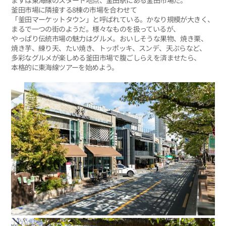
まずは東海線のスタート地点、釜田駅にある釜田市場だ。
釜田市場に隣接する8棟の市場を合わせて
「釜田マーケットタウン」と呼ばれている。かなり規模が大きく、
まるで一つの街のようだ。様々なものを扱っているが、
やっぱり伝統市場の魅力はグルメ。おいしそうな果物、焼き栗、
焼き芋、練り天、たい焼き、トッポッキ、スンデ、天ぷらなど、
多彩なグルメが楽しめる釜田市場で腹ごしらえを済ませたら、
本格的に東海線ツアーを始めよう。