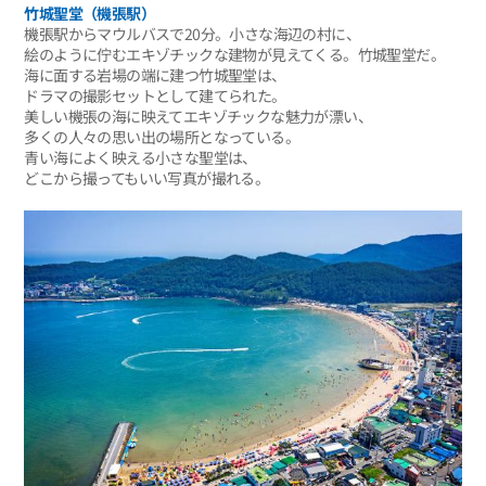
竹城聖堂（機張駅）
機張駅からマウルバスで20分。小さな海辺の村に、
絵のように佇むエキゾチックな建物が見えてくる。竹城聖堂だ。
海に面する岩場の端に建つ竹城聖堂は、
ドラマの撮影セットとして建てられた。
美しい機張の海に映えてエキゾチックな魅力が漂い、
多くの人々の思い出の場所となっている。
青い海によく映える小さな聖堂は、
どこから撮ってもいい写真が撮れる。