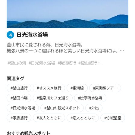
絶対に見逃せない観光コースの一つだ。
#機張海岸散策路
#ビューポイント
#フォトスポット
#海の旅行
#竹城聖堂
#機張竹城聖堂
#恋人とともに
#絶景
#感性を刺激する写真
日光海水浴場
4
釜山市民に愛される海、日光海水浴場。
機張八景の一つに選ばれるほど美しい日光海水浴場には、
かつて海岸線に沿ってヒノキ林があったとされ、
高麗時代から鄭夢周(チョン・モンジュ)
#釜山の海
#日光海水浴場
#機張旅行
#釜山旅行
などの著名な人物が訪れた絶景の名所だったと言われている。
#釜山の観光スポット
#海水浴場
#夏の韓国旅行
#バカンス
日光海水浴場のある日光面三聖里の地名は、「三聖台」
#水遊び
#釜山の名所
#マリンレジャースポーツ
#海の旅行
関連タグ
に由来する。三聖台は、「セムソクテ」
という古言にルーツを持つ言葉で、「セム」は湧水、「ソク」
#釜山旅行
#オススメ旅行
#東海線
#東海線ツアー
は船をつなぎ止めておく場所を意味したそうだ。現在は、
#釜田市場
#温泉川カフェ通り
#松亭海水浴場
砂浜の真ん中にある塚が「三聖台」と呼ばれている。
#日光海水浴場
#釜山の観光スポット
#外出
#家族旅行
#友人とともに
#恋人とともに
#竹城聖堂
おすすめ観光スポット