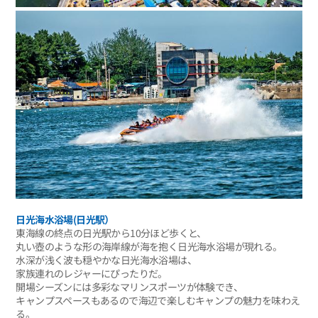
日光海水浴場(日光駅）
東海線の終点の日光駅から10分ほど歩くと、
丸い壺のような形の海岸線が海を抱く日光海水浴場が現れる。
水深が浅く波も穏やかな日光海水浴場は、
家族連れのレジャーにぴったりだ。
開場シーズンには多彩なマリンスポーツが体験でき、
キャンプスペースもあるので海辺で楽しむキャンプの魅力を味わえ
る。