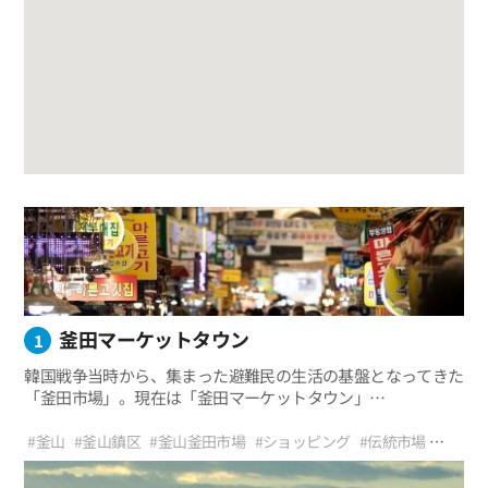
釜田マーケットタウン
1
韓国戦争当時から、集まった避難民の生活の基盤となってきた
「釜田市場」。現在は「釜田マーケットタウン」
という少しハイカラな名前が付いているが、
釜山の人々は相変らず「釜田市場」と呼んでいる。
#釜山
#釜山鎮区
#釜山釜田市場
#ショッピング
#伝統市場
#伝統市場ツアー
#家族旅行
#グルメ
#お出かけ