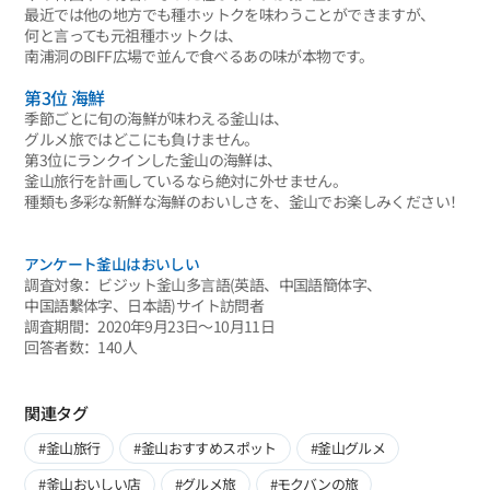
最近では他の地方でも種ホットクを味わうことができますが、
何と言っても元祖種ホットクは、
南浦洞のBIFF広場で並んで食べるあの味が本物です。
第3位 海鮮
季節ごとに旬の海鮮が味わえる釜山は、
グルメ旅ではどこにも負けません。
第3位にランクインした釜山の海鮮は、
釜山旅行を計画しているなら絶対に外せません。
種類も多彩な新鮮な海鮮のおいしさを、釜山でお楽しみください！
アンケート釜山はおいしい
調査対象：ビジット釜山多言語(英語、中国語簡体字、
中国語繫体字、日本語)サイト訪問者
調査期間：2020年9月23日～10月11日
回答者数：140人
関連タグ
#釜山旅行
#釜山おすすめスポット
#釜山グルメ
#釜山おいしい店
#グルメ旅
#モクバンの旅