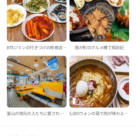
BTSジミンの行きつけの粉食店がある場所、「書洞迷路市場」
我が町のグルメ横丁探訪記
釜山の地元の人たちに愛される魚市場、新東亜水産物総合市場とヒョンプンシクダン
5,000ウォンの茹で肉が味わえるミルミョン(小麦冷麵)の有名店、イルミミルミョン