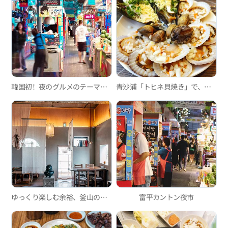
韓国初！夜のグルメのテーマパーク、富平カントン夜市
青沙浦「トヒネ貝焼き」で、口の中に広がる新鮮な海の香りを満喫
ゆっくり楽しむ余裕、釜山の韓屋カフェ3選
富平カントン夜市