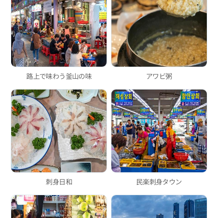
路上で味わう釜山の味
アワビ粥
刺身日和
民楽刺身タウン