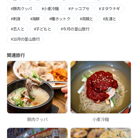
#豚肉クッパ
#小麦冷麺
#ナッコプセ
#ヌタウナギ
#刺身
#海鮮
#種ホットク
#両親と
#友達と
#恋人と
#子どもと
#今月の釜山旅行
#10月の釜山旅行
関連旅行
豚肉クッパ
小麦冷麺