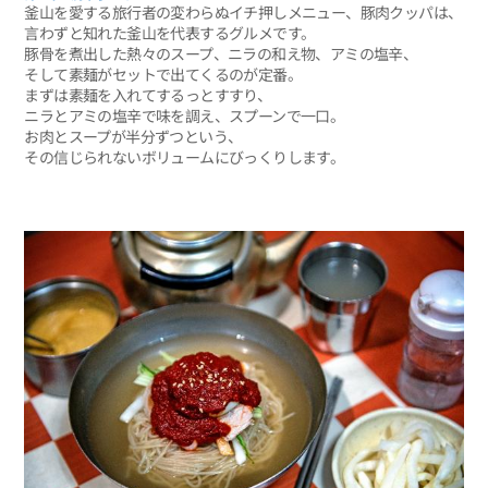
釜山を愛する旅行者の変わらぬイチ押しメニュー、豚肉クッパは、
言わずと知れた釜山を代表するグルメです。
豚骨を煮出した熱々のスープ、ニラの和え物、アミの塩辛、
そして素麺がセットで出てくるのが定番。
まずは素麺を入れてするっとすすり、
ニラとアミの塩辛で味を調え、スプーンで一口。
お肉とスープが半分ずつという、
その信じられないボリュームにびっくりします。