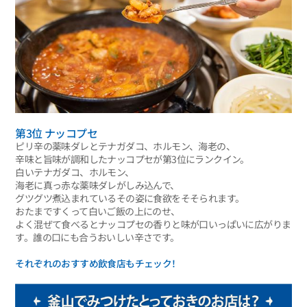
第3位 ナッコプセ
ピリ辛の薬味ダレとテナガダコ、ホルモン、海老の、
辛味と旨味が調和したナッコプセが第3位にランクイン。
白いテナガダコ、ホルモン、
海老に真っ赤な薬味ダレがしみ込んで、
グツグツ煮込まれているその姿に食欲をそそられます。
おたまですくって白いご飯の上にのせ、
よく混ぜて食べるとナッコプセの香りと味が口いっぱいに広がりま
す。誰の口にも合うおいしい辛さです。
それぞれのおすすめ飲食店もチェック！