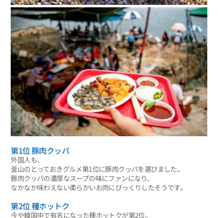
第1位 豚肉クッパ
外国人も、
釜山のとっておきグルメ第1位に豚肉クッパを選びました。
豚肉クッパの濃厚なスープの味にファンになり、
なかなか味わえない柔らかいお肉にびっくりしたそうです。
第2位 種ホットク
今や韓国中で有名になった種ホットクが第2位。