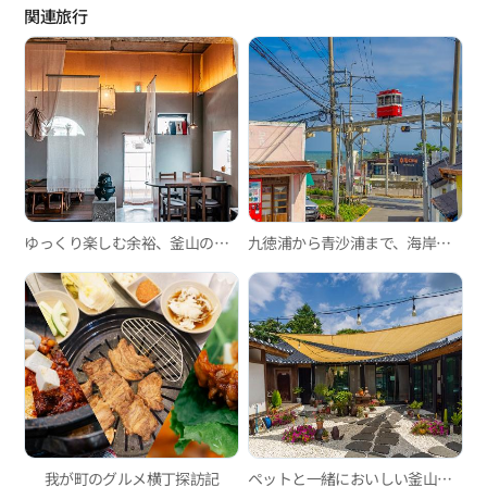
関連旅行
ゆっくり楽しむ余裕、釜山の韓屋カフェ3選
九徳浦から青沙浦まで、海岸デッキ道を歩きながら楽しむ一日
我が町のグルメ横丁探訪記
ペットと一緒においしい釜山の旅