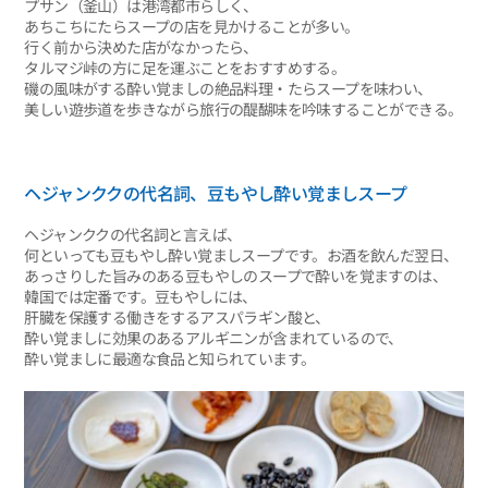
プサン（釜山）は港湾都市らしく、
あちこちにたらスープの店を見かけることが多い。
行く前から決めた店がなかったら、
タルマジ峠の方に足を運ぶことをおすすめする。
磯の風味がする酔い覚ましの絶品料理・たらスープを味わい、
美しい遊歩道を歩きながら旅行の醍醐味を吟味することができる。
ヘジャンククの代名詞、豆もやし酔い覚ましスープ
ヘジャンククの代名詞と言えば、
何といっても豆もやし酔い覚ましスープです。お酒を飲んだ翌日、
あっさりした旨みのある豆もやしのスープで酔いを覚ますのは、
韓国では定番です。豆もやしには、
肝臓を保護する働きをするアスパラギン酸と、
酔い覚ましに効果のあるアルギニンが含まれているので、
酔い覚ましに最適な食品と知られています。