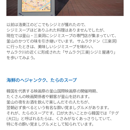
以前は洛東江のどこでもシジミが獲れたので、
シジミスープほどありふれた料理はありませんでしたが、
現在では釜山・三楽洞にシジミスープの専門店が集まっていて、
釜山のかつての味を引き継いでいます。 サムラクドン（三楽洞）
に行ったときは、美味しいシジミスープを味わい、
サムラク川の近くに形成された「サムラク(三楽)シジミ屋通り」
を歩いてみよう。
海鮮のヘジャンクク、たらのスープ
韓国を代表する映画祭の釜山国際映画祭の開催時期、
たくさんの映画関係者や観客が釜山を訪れます。
釜山の夜をお酒を飲んで楽しんだその人たちが、
翌朝必ず食べるという有名な酔い覚ましグルメがあります。
それが、たらのスープです。口が大きいことから韓国では「テグ
(大口)」と呼ばれるたらは、くさみがなくあっさりしていて、
特に冬の酔い覚ましグルメとして知られています。