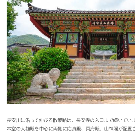
長安川に沿って伸びる散策路は、長安寺の入口まで続いてい
本堂の大雄殿を中心に両側に応真殿、冥府殿、山神閣が配置