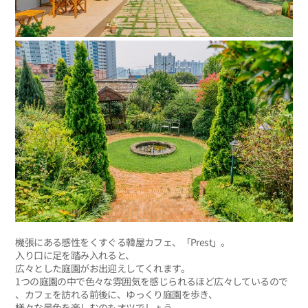
機張にある感性をくすぐる韓屋カフェ、「Prest」。
入り口に足を踏み入れると、
広々とした庭園がお出迎えしてくれます。
1つの庭園の中で色々な雰囲気を感じられるほど広々しているので
、カフェを訪れる前後に、ゆっくり庭園を歩き、
様々な景色を楽しむのもオツでしょう。