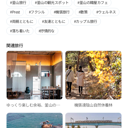
#釜山旅行
#釜山の観光スポット
#釜山の韓屋カフェ
#Prest
#フクシル
#機張旅行
#散策
#ウェルネス
#両親とともに
#友達とともに
#カップル旅行
#落ち着いた
#抒情的な
関連旅行
ゆっくり楽しむ余裕、釜山の韓屋カフェ3選
機張達陰山自然休養林