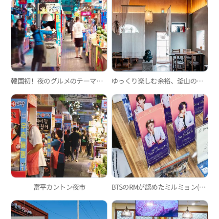
韓国初！夜のグルメのテーマパーク、富平カントン夜市
ゆっくり楽しむ余裕、釜山の韓屋カフェ3選
富平カントン夜市
BTSのRMが認めたミルミョン(小麦冷麵)の人気店、「東莱ミルミョン(小麦冷麵)」