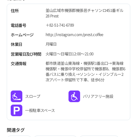
釜山広域市機張郡機張邑チャソンロ451番ギル
住所
28 Prest
＋82-51-741-6789
電話番号
http://instagram.com/prest.coffee
ホームページ
月曜日
休業日
火曜日～日曜日12:00～21:00
営業曜日及び時間
都市鉄道釜山東海線・機張駅1番出口→東海線
交通情報
機張駅・機張中学校停留所で機張郡8、機張郡6
番バスに乗り換え→ソンシン・イジンブルー2
次アパート停留所で下車、徒歩6分
スロープ
バリアフリー施設
一般駐車スペース
関連タグ