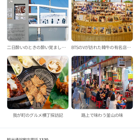
二日酔いのときの酔い覚ましグルメ3選
BTSのVが訪れた韓牛の有名店、「海雲台イルプム韓牛」
我が町のグルメ横丁探訪記
路上で味わう釜山の味
観光通訳案内電話
1330