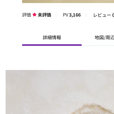
評価
未評価
PV
3,166
レビュー
詳細情報
地図/周