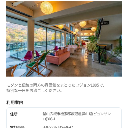
モダンと伝統の両方の雰囲気をまとったユジョン1995で、
特別な一日をお過ごしください。
利用案内
釜山広域市機張郡鼎冠邑屏山路(ピョンサン
住所
ロ)303-1
＋82-507-1359-4642
電話番号