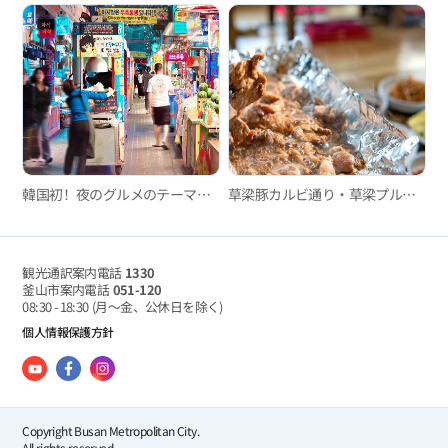
韓国初！夜のグルメのテーマパーク、富平カントン夜市
草梁豚カルビ通り・草梁プルゴギ通り
観光通訳案内電話
1330
釜山市案内電話
051-120
08:30 - 18:30
(月～金、公休日を除く)
個人情報保護方針
Copyright Busan Metropolitan City.
All rights reserved.