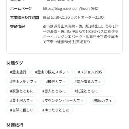
https://blog.naver.com/hooni4642
ホームページ
毎日 10:30~21:30(ラストオーダー21:00)
営業曜日及び時間
都市鉄道釜山東海線・佐川駅1番出口、徒歩1分
交通情報
→東海線・佐川駅停留所で1008番バスに乗り換
え→ヒョンジンエバーヴィル裏門十字路停留所
で下車→徒歩50分(駐車場有り)
関連タグ
#釜山旅行
#釜山の観光スポット
#ユジョン1995
#釜山大型カフェ
#機張カフェ
#雪が降るカフェ
#家族とともに
#恋人とともに
#友達とともに
#黄土房カフェ
#マウンテンビューカフェ
#鼎冠カフェ
#自然に優しい
#ゆったりとした
関連旅行