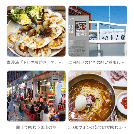
青沙浦「トヒネ貝焼き」で、口の中に広がる新鮮な海の香りを満喫
二日酔いのときの酔い覚ましグルメ3選
路上で味わう釜山の味
5,000ウォンの茹で肉が味わえるミルミョン(小麦冷麵)の有名店、イルミミルミョン