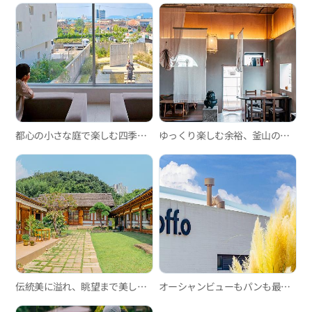
都心の小さな庭で楽しむ四季折々のイベントとトレンディな手作りスイーツ、「ORRD」
ゆっくり楽しむ余裕、釜山の韓屋カフェ3選
伝統美に溢れ、眺望まで美しい韓屋カフェPrest
オーシャンビューもパンも最高、機張で話題の大型カフェ「off.o」