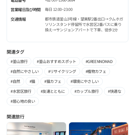
電話番号
毎日 12:00~23:00
営業曜日及び時間
都市鉄道釜山3号線・望美駅2番出口→クムホガ
交通情報
ソリンスタンド停留所で水営区2番バスに乗り
換え→サンジョンアパートで下車、徒歩1分
関連タグ
#釜山旅行
#釜山おすすめスポット
#GREENNOMAD
#自然にやさしい
#リサイクリング
#植物カフェ
#自然
#猫
#猫カフェ
#環境にやさしい
#水営区旅行
#友達とともに
#カップル旅行
#快適な
#居心地の良い
関連旅行