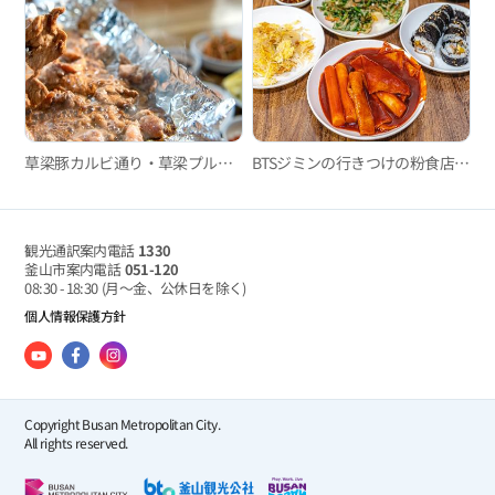
草梁豚カルビ通り・草梁プルゴギ通り
BTSジミンの行きつけの粉食店がある場所、「書洞迷路市場」
観光通訳案内電話
1330
釜山市案内電話
051-120
08:30 - 18:30
(月～金、公休日を除く)
個人情報保護方針
Copyright Busan Metropolitan City.
All rights reserved.