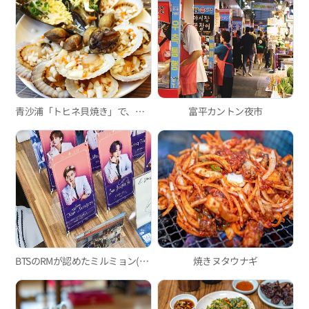
青沙浦「トヒネ貝焼き」で、口の中に広がる新鮮な海の香りを満喫
富平カントン夜市
BTSのRMが認めたミルミョン(小麦冷麵)の人気店、「東莱ミルミョン(小麦冷麵)」
焼きヌタウナギ