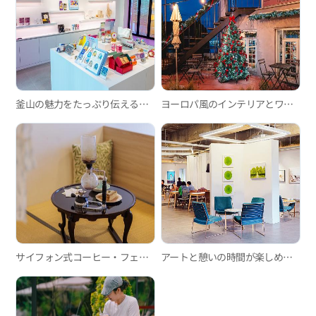
釜山の魅力をたっぷり伝える都市ブランドのお店「BIG shop」
ヨーロパ風のインテリアとワンちゃんの調和、「COCHONNET」
サイフォン式コーヒー・フェアトレードコーヒー豆・畳部屋という異色のブランディング、「空間KUKAN」
アートと憩いの時間が楽しめる場所！「LABELLES HEIDI厳弓ギャラリー店」