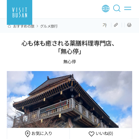
おすすめの旅
グルメ旅行
心も体も癒される薬膳料理専門店、
「無心停」
無心停
お気に入り
いいね
(0)