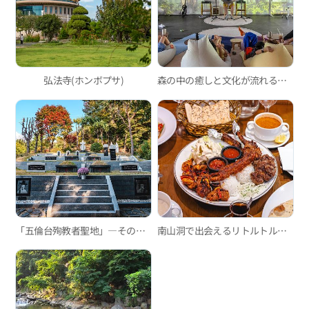
弘法寺(ホンボプサ)
森の中の癒しと文化が流れる「Ryun Village」
「五倫台殉教者聖地」―その信念と自己犠牲の足跡を辿って
南山洞で出会えるリトルトルコ「カッパドキア」