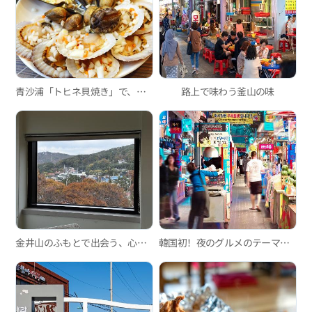
青沙浦「トヒネ貝焼き」で、口の中に広がる新鮮な海の香りを満喫
路上で味わう釜山の味
金井山のふもとで出会う、心やすらぐ時間『森404』
韓国初！夜のグルメのテーマパーク、富平カントン夜市