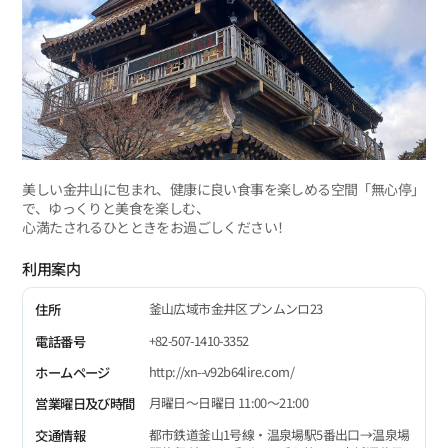
美しい金井山に包まれ、健康に良い食事を楽しめる空間「無心停」
で、ゆっくりと美食を楽しむ、
心満たされるひとときをお過ごしください！
利用案内
釜山広域市金井区プンムンロ23
住所
+82-507-1410-3352
電話番号
http://xn--v92b64lire.com/
ホームページ
月曜日～日曜日 11:00～21:00
営業曜日及び時間
都市鉄道釜山1号線・温泉場駅5番出口→温泉場
交通情報