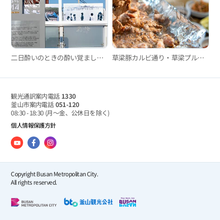
二日酔いのときの酔い覚ましグルメ3選
草梁豚カルビ通り・草梁プルゴギ通り
観光通訳案内電話
1330
釜山市案内電話
051-120
08:30 - 18:30
(月～金、公休日を除く)
個人情報保護方針
Copyright Busan Metropolitan City.
All rights reserved.