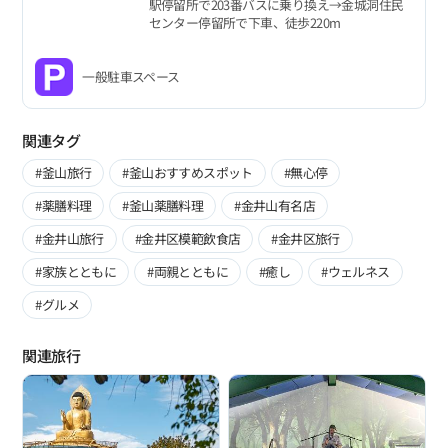
駅停留所で203番バスに乗り換え→金城洞住民
センター停留所で下車、徒歩220m
一般駐車スペース
関連タグ
#釜山旅行
#釜山おすすめスポット
#無心停
#薬膳料理
#釜山薬膳料理
#金井山有名店
#金井山旅行
#金井区模範飲食店
#金井区旅行
#家族とともに
#両親とともに
#癒し
#ウェルネス
#グルメ
関連旅行