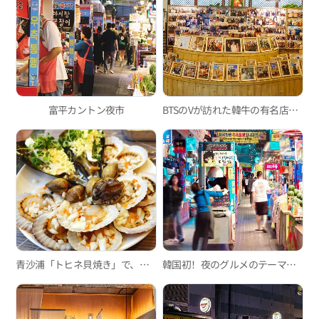
富平カントン夜市
BTSのVが訪れた韓牛の有名店、「海雲台イルプム韓牛」
青沙浦「トヒネ貝焼き」で、口の中に広がる新鮮な海の香りを満喫
韓国初！夜のグルメのテーマパーク、富平カントン夜市