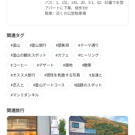
バス：1、131、141、20、5-1、62、63番で水営
アパートに下車、徒歩3分
駐車：近くの公営駐車場
関連タグ
#釜山
#釜山旅行
#望美洞
#テーマ通り
#釜山の観光スポット
#カフェ
#ヒーリング
#コーヒー
#デザート
#路地
#散策
#オススメ旅行
#感性を刺激する写真
#友達と
#恋人と
#釜山デートコース
#話題のスポット
#マンミダンキル
関連旅行