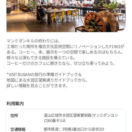
マンミダンキルの終わりには、
工場だった場所を複合文化芸術空間にリノベーションしたF1963が
ある。コーヒー、本、展示を一つの空間で楽しめるのはもちろん、
様々な公演もできる施設を備えている。
コーヒーだけのカフェに飽きたなら、ぜひ立ち寄ってみよう。
*VISIT BUSANの旅行の準備ガイドブック＆
地図にある水営区望美通りガイドブックから、
詳しい情報を見ることができます。
利用案内
釜山広域市水営区望美繁栄路(マンミポンヨン
住所
ロ)60番ギル8
都市鉄道：3号線2番出口から徒歩2分
交通情報