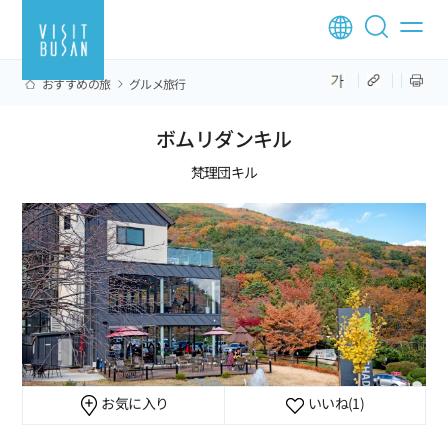
おすすめの旅
グルメ旅行
ボムリダンキル
梵理団キル
お気に入り
いいね
(1)