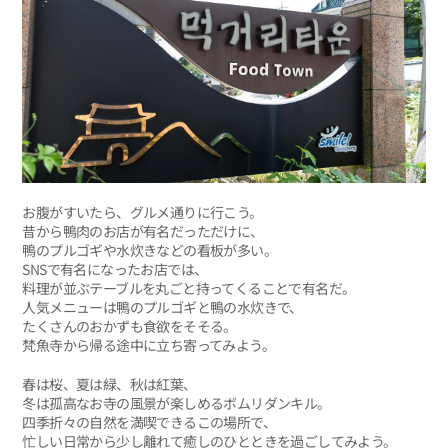
お腹がすいたら、グルメ通りに行こう。
昔から鴨肉のお店が有名だっただけに、
鴨のプルゴギや水炊きなどの看板が多い。
SNSで有名になったお店では、
料理が並ぶテーブルを丸ごと持ってくることで有名だ。
人気メニューは鴨のプルゴギと鴨の水炊きで、
たくさんのおかずも食欲をそそる。
梵魚寺から帰る途中に立ち寄ってみよう。
春は桜、夏は緑、秋は紅葉、
冬は孤高なお寺の風景が楽しめるボムリダンキル。
四季折々の自然を満喫できるこの場所で、
忙しい日常から少し離れて癒しのひとときを過ごしてみよう。