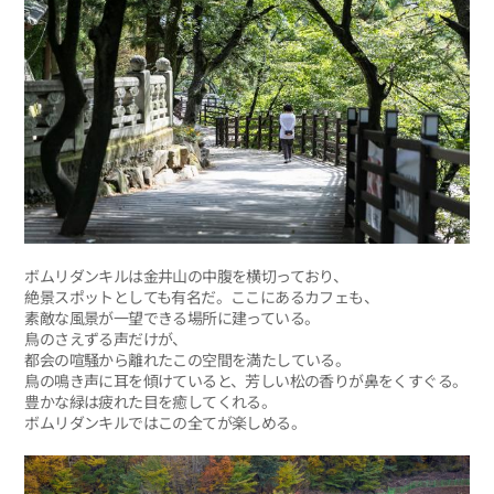
ボムリダンキルは金井山の中腹を横切っており、
絶景スポットとしても有名だ。ここにあるカフェも、
素敵な風景が一望できる場所に建っている。
鳥のさえずる声だけが、
都会の喧騒から離れたこの空間を満たしている。
鳥の鳴き声に耳を傾けていると、芳しい松の香りが鼻をくすぐる。
豊かな緑は疲れた目を癒してくれる。
ボムリダンキルではこの全てが楽しめる。