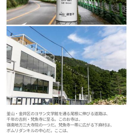
釜山・金井区のヨサン文学館を通る尾根に伸びる道路は、
千年の古刹・梵魚寺に至る。このお寺は、
嶺南地方三大寺院の一つだ。梵魚寺一帯に広がる下麻村は、
ボムリダンキルの中心だ。ここは、