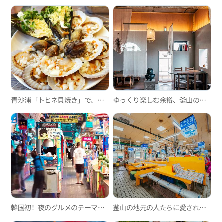
青沙浦「トヒネ貝焼き」で、口の中に広がる新鮮な海の香りを満喫
ゆっくり楽しむ余裕、釜山の韓屋カフェ3選
韓国初！夜のグルメのテーマパーク、富平カントン夜市
釜山の地元の人たちに愛される魚市場、新東亜水産物総合市場とヒョンプンシクダン