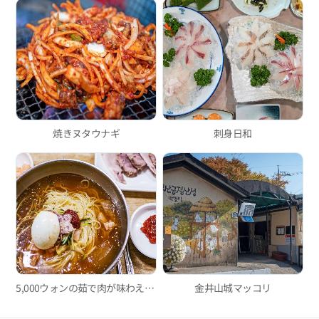
焼きヌタウナギ
刺身日和
5,000ウォンの茹で肉が味わえるミルミョン(小麦冷麵)の有名店、イルミミルミョン
金井山城マッコリ