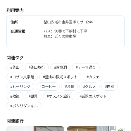
利用案内
釜山広域市金井区ポモサロ244
住所
バス：90番で下麻村に下車
交通情報
駐車：近くの駐車場
関連タグ
#釜山
#釜山旅行
#青竜洞
#テーマ通り
#ヨサン文学館
#釜山の観光スポット
#カフェ
#ヒーリング
#コーヒー
#お茶
#グルメ
#自然
#散策
#風景
#オススメ旅行
#話題のスポット
#ボムリダンキル
関連旅行