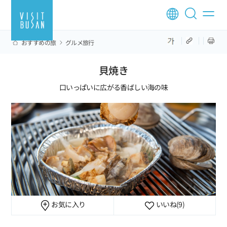
おすすめの旅
グルメ旅行
貝焼き
口いっぱいに広がる香ばしい海の味
お気に入り
いいね
(9)