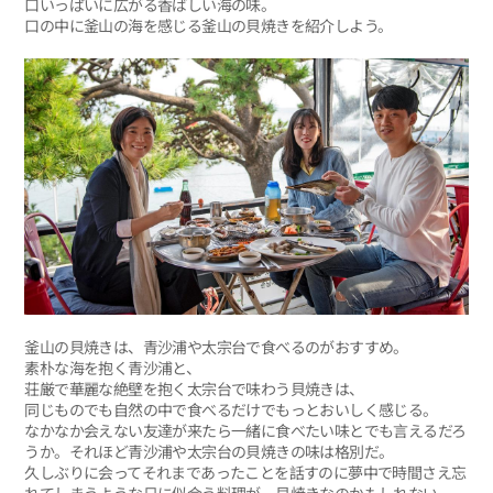
口いっぱいに広がる香ばしい海の味。
口の中に釜山の海を感じる釜山の貝焼きを紹介しよう。
釜山の貝焼きは、青沙浦や太宗台で食べるのがおすすめ。
素朴な海を抱く青沙浦と、
荘厳で華麗な絶壁を抱く太宗台で味わう貝焼きは、
同じものでも自然の中で食べるだけでもっとおいしく感じる。
なかなか会えない友達が来たら一緒に食べたい味とでも言えるだろ
うか。それほど青沙浦や太宗台の貝焼きの味は格別だ。
久しぶりに会ってそれまであったことを話すのに夢中で時間さえ忘
れてしまうような日に似合う料理が、貝焼きなのかもしれない。