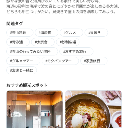
静かな波の音と海風が吹いてくる素朴で美しい青沙浦、
海辺の砂利の海岸で波の音とにぎやかな雰囲気が楽しめる多大浦、
どちらも甲乙つけがたい。貝焼きで釜山の海を満喫してみよう。
関連タグ
#釜山料理
#海産物
#グルメ
#貝焼き
#青沙浦
#太宗台
#砂利広場
#釜山の行ってみたい場所
#おすすめ旅行
#グルメツアー
#モクバンツアー
#家族旅行
#友達と一緒に
おすすめ観光スポット