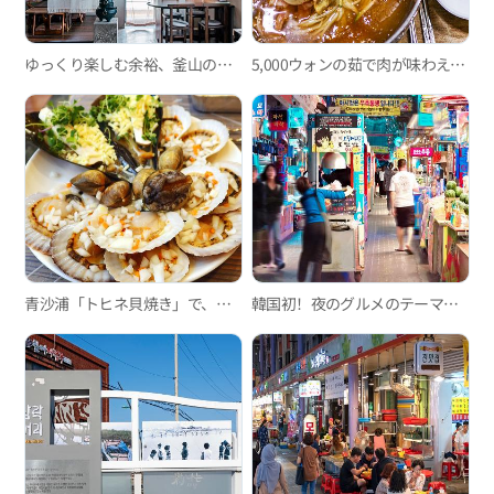
ゆっくり楽しむ余裕、釜山の韓屋カフェ3選
5,000ウォンの茹で肉が味わえるミルミョン(小麦冷麵)の有名店、イルミミルミョン
青沙浦「トヒネ貝焼き」で、口の中に広がる新鮮な海の香りを満喫
韓国初！夜のグルメのテーマパーク、富平カントン夜市