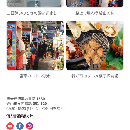
二日酔いのときの酔い覚ましグルメ3選
路上で味わう釜山の味
富平カントン夜市
我が町のグルメ横丁探訪記
観光通訳案内電話
1330
釜山市案内電話
051-120
08:30 - 18:30
(月～金、公休日を除く)
個人情報保護方針