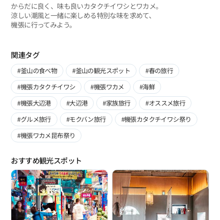
からだに良く、味も良いカタクチイワシとワカメ。
涼しい潮風と一緒に楽しめる特別な味を求めて、
機張に行ってみよう。
関連タグ
#釜山の食べ物
#釜山の観光スポット
#春の旅行
#機張カタクチイワシ
#機張ワカメ
#海鮮
#機張大辺港
#大辺港
#家族旅行
#オススメ旅行
#グルメ旅行
#モクバン旅行
#機張カタクチイワシ祭り
#機張ワカメ昆布祭り
おすすめ観光スポット