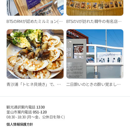
BTSのRMが認めたミルミョン(小麦冷麵)の人気店、「東莱ミルミョン(小麦冷麵)」
BTSのVが訪れた韓牛の有名店、「海雲台イルプム韓牛」
青沙浦「トヒネ貝焼き」で、口の中に広がる新鮮な海の香りを満喫
二日酔いのときの酔い覚ましグルメ3選
観光通訳案内電話
1330
釜山市案内電話
051-120
08:30 - 18:30
(月～金、公休日を除く)
個人情報保護方針