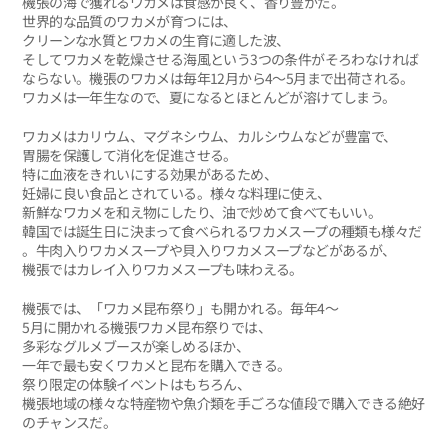
機張の海で獲れるワカメは食感が良く、香り豊かだ。
世界的な品質のワカメが育つには、
クリーンな水質とワカメの生育に適した波、
そしてワカメを乾燥させる海風という3つの条件がそろわなければ
ならない。機張のワカメは毎年12月から4〜5月まで出荷される。
ワカメは一年生なので、夏になるとほとんどが溶けてしまう。
ワカメはカリウム、マグネシウム、カルシウムなどが豊富で、
胃腸を保護して消化を促進させる。
特に血液をきれいにする効果があるため、
妊婦に良い食品とされている。様々な料理に使え、
新鮮なワカメを和え物にしたり、油で炒めて食べてもいい。
韓国では誕生日に決まって食べられるワカメスープの種類も様々だ
。牛肉入りワカメスープや貝入りワカメスープなどがあるが、
機張ではカレイ入りワカメスープも味わえる。
機張では、「ワカメ昆布祭り」も開かれる。毎年4〜
5月に開かれる機張ワカメ昆布祭りでは、
多彩なグルメブースが楽しめるほか、
一年で最も安くワカメと昆布を購入できる。
祭り限定の体験イベントはもちろん、
機張地域の様々な特産物や魚介類を手ごろな値段で購入できる絶好
のチャンスだ。