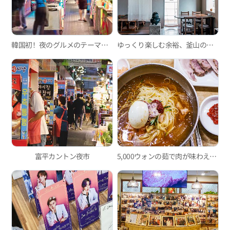
韓国初！夜のグルメのテーマパーク、富平カントン夜市
ゆっくり楽しむ余裕、釜山の韓屋カフェ3選
富平カントン夜市
5,000ウォンの茹で肉が味わえるミルミョン(小麦冷麵)の有名店、イルミミルミョン