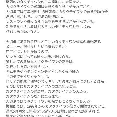
機張のカタクチイワシの主な産地は、大辺港だ。
カタクチイワシの漁期は大きく春と秋に分かれており、
大辺港では毎年旧暦1月5日前後にカタクチイワシの豊漁を願う豊
漁祭が開かれる。大辺港の周辺には、
レストランや様々な魚介類を販売する屋台が並んでいる。
刺身で食べられるほど大きなカタクチイワシをはじめ、
多彩な魚介類が並ぶ。
大辺港にある飲食店はどこもカタクチイワシ料理の専門店で、
メニューが選べないという気もするが、
店ごとにレシピが違うので、
いつ食べに行っても違った味が楽しめる。
獲れたての新鮮なカタクチイワシの刺身は、
新鮮さと食感がたまらない。
キムチチゲやテンジャンチゲとは全く違う味の
「カタクチイワシチゲ」は、
ピリ辛の風味と独特のスッキリした後味が同時に味わえる逸品。
そのほかにもカタクチイワシの野菜包みご飯、
カタクチイワシの焼き物、カタクチイワシの天ぷら、
カタクチイワシの塩辛に至るまで、
大辺港ではカタクチイワシを余すところなく味わえる。
機張郡では、1997年からカタクチイワシ祭りが開催されている。
通常5月初めに開催される祭りの日程に合わせて訪問すれば、
様々な公演や体験イベントなども楽しめる。