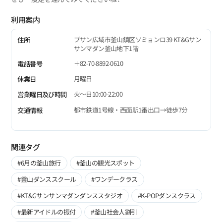
利用案内
プサン広域市釜山鎮区ソミョンロ39 KT&Gサン
住所
サンマダン釜山地下1階
＋82-70-8892-0610
電話番号
月曜日
休業日
火～日10:00-22:00
営業曜日及び時間
都市鉄道1号線・西面駅1番出口→徒歩7分
交通情報
関連タグ
#6月の釜山旅行
#釜山の観光スポット
#釜山ダンススクール
#ワンデークラス
#KT&Gサンサンマダンダンススタジオ
#K-POPダンスクラス
#最新アイドルの振付
#釜山社会人割引