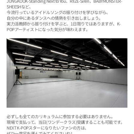
JUNGKOOK-Standing Next to You、RIIZE-Siren、BABYMONSTER-
SHEESHなど、
今流行っているアイドルソングの振り付けを学びながら、
自分の中にあるダンスへの情熱を引き出しましょう。
実力派教師から振り付けを学ぶと、1日限りではありますが、K-
POPアーティストになった気分が味わえます。
必ずしも全てのカリキュラムに参加する必要はありません。
現場で支払って、当日(ワンデークラス)受講することも可能です。
NEXT K-POPスターになりたいファンの方は、
ぜひ一度足を運んでみてくださいね！