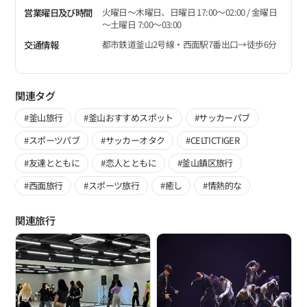
火曜日～木曜日、日曜日 17:00～02:00 / 金曜日
営業曜日及び時間
～土曜日 7:00～03:00
都市鉄道釜山2号線・西面駅7番出口→徒歩6分
交通情報
関連タグ
#釜山旅行
#釜山おすすめスポット
#サッカーパブ
#スポーツパブ
#サッカーオタク
#CELTICTIGER
#友達とともに
#恋人とともに
#釜山鎮区旅行
#西面旅行
#スポーツ旅行
#癒し
#情熱的な
関連旅行