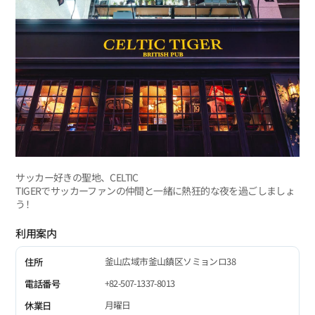
サッカー好きの聖地、CELTIC
TIGERでサッカーファンの仲間と一緒に熱狂的な夜を過ごしましょ
う！
利用案内
釜山広域市釜山鎮区ソミョンロ38
住所
+82-507-1337-8013
電話番号
月曜日
休業日