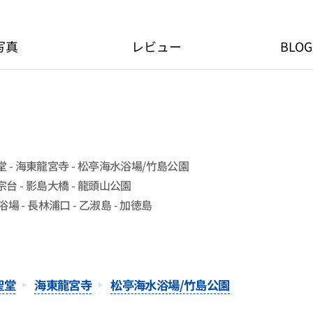
写真
レビュー
BLOG
堂 - 海東龍宮寺 - 松亭海水浴場/竹島公園
台 - 影島大橋 - 龍頭山公園
 - 長林浦口 - 乙淑島 - 加徳島
聖堂
海東龍宮寺
松亭海水浴場/竹島公園