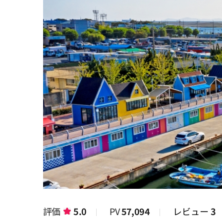
評価
5.0
PV
57,094
レビュー
3