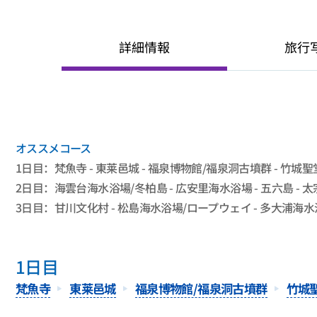
詳細情報
旅行
オススメコース
1日目：梵魚寺 - 東莱邑城 - 福泉博物館/福泉洞古墳群 - 竹城聖
2日目：海雲台海水浴場/冬柏島 - 広安里海水浴場 - 五六島 - 太宗
3日目：甘川文化村 - 松島海水浴場/ロープウェイ - 多大浦海水浴場
1日目
梵魚寺
東莱邑城
福泉博物館/福泉洞古墳群
竹城