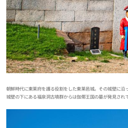
朝鮮時代に東莱府を護る役割をした東莱邑城。その城壁に沿
城壁の下にある福泉洞古墳群からは伽倻王国の墓が発見され