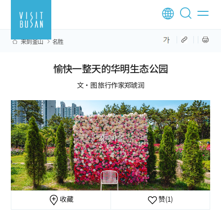
来到釜山
名胜
愉快一整天的华明生态公园
文·图 旅行作家郑琥润
收藏
赞
(1)