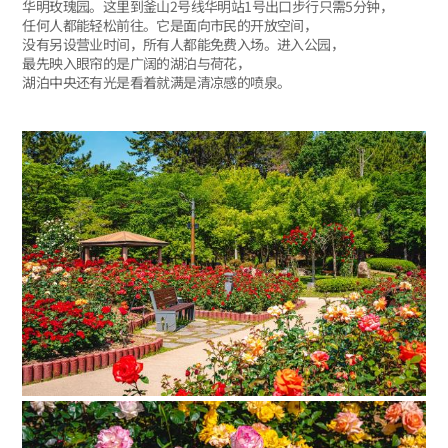
华明玫瑰园。这里到釜山2号线华明站1号出口步行只需5分钟，
任何人都能轻松前往。它是面向市民的开放空间，
没有另设营业时间，所有人都能免费入场。进入公园，
最先映入眼帘的是广阔的湖泊与荷花，
湖泊中央还有光是看着就满是清凉感的喷泉。