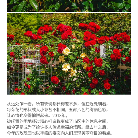
从远处乍一看，所有玫瑰都长得差不多，但在近处细看，
每朵花的形状或大小都各不相同。五颜六色的绚丽色彩，
让心情也变得愉悦起来。2013年，
被闲置的用地经过精心打造蜕变成了市区中的休息空间，
如今更是成为了给许多人传递幸福的场所。继去年之后，
今年的玫瑰园也以丰盛的姿态向人们呈现美丽夺目的看点。