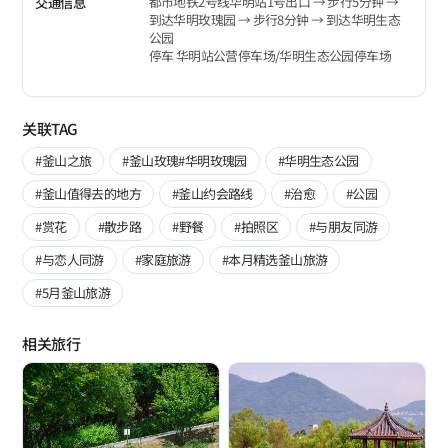
都市地铁2号线华明站1号出口 → 步行5分钟 →
交通信息
到达华明玫瑰园 → 步行8分钟 → 到达华明生态
公园
停车 华明站公营停车场/华明生态公园停车场
关联TAG
#釜山之旅
#釜山玫瑰#华明玫瑰园
#华明生态公园
#釜山值得去的地方
#釜山约会路线
#治愈
#公园
#赏花
#散步路
#野餐
#拍照区
#与朋友同游
#与恋人同游
#家庭旅游
#本月精选釜山旅游
#5月釜山旅游
相关旅行