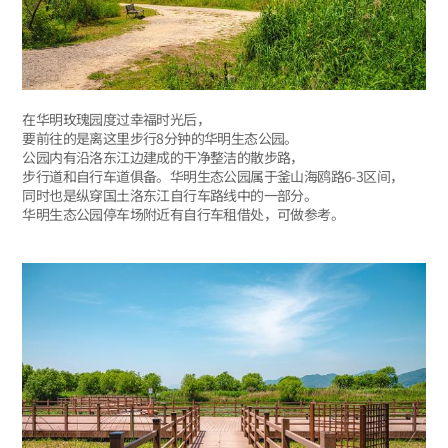
在华明玫瑰园度过幸福时光后，
要前往的是离这里步行8分钟的华明生态公园。
公园内有沿洛东江边建成的干净整洁的散步路，
步行道和自行车道俱备。华明生态公园属于釜山海鸥路6-3区间，
同时也是纵穿国土洛东江自行车路线中的一部分。
华明生态公园停车场附近有自行车租借处，可做参考。