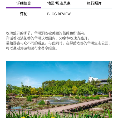
详细信息
地图/周边景点
旅行照片
评论
BLOG REVIEW
玫瑰盛开的季节，华明洞也被美丽的蔷薇色所渲染。
洋溢着淡淡花香的华明玫瑰园内，50余种玫瑰齐盛开，
带给游客与众不同的看点。与此同时，在绿茵浓郁的华明生态公园，
可以通过郊游和骑行来尽享绿意。