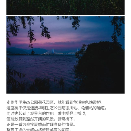
走到华明生态公园荷花园区，就能看到龟浦金色晚霞桥。
这座桥不仅是连接华明生态公园与德川站、龟浦站的通道，
同时也起到了观景台的作用。乘电梯登上桥顶，
便能欣赏到豁然开朗的风景。俯瞰桥下，
正是一番为迎接夏季而忙碌准备的情景。
整理干净的空间内将新建美丽的花园。