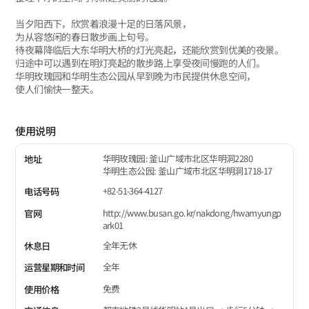
当夕阳西下，欣赏着浪漫十足的日落风景，
为从容悠闲的春日散步画上句号。
待夜幕降临后大东华明大桥的灯光亮起，还能欣赏到优美的夜景。
归途中可以遇到在明灯亮起的散步路上享受夜间慢跑的人们。
华明玫瑰园和华明生态公园从早到晚为市民提供休息空间，
使人们愉快一整天。
使用说明
华明玫瑰园: 釜山广域市北区华明洞2280
地址
华明生态公园: 釜山广域市北区华明洞1718-17
+82-51-364-4127
电话号码
http://www.busan.go.kr/nakdong/hwamyungp
官网
ark01
全年无休
休息日
全年
运营星期和时间
免费
使用价格