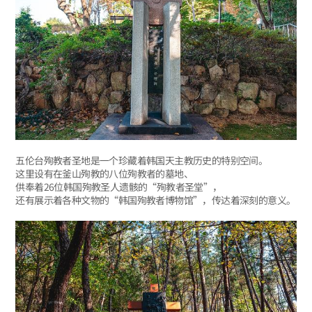
五伦台殉教者圣地是一个珍藏着韩国天主教历史的特别空间。
这里设有在釜山殉教的八位殉教者的墓地、
供奉着26位韩国殉教圣人遗骸的“殉教者圣堂”，
还有展示着各种文物的“韩国殉教者博物馆”，传达着深刻的意义。