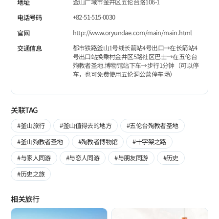
釜山广域市金井区五伦台路106-1
地址
+82-51-515-0030
电话号码
http://www.oryundae.com/main/main.html
官网
都市铁路釜山1号线长箭站4号出口→在长箭站4
交通信息
号出口站换乘村金井区5路社区巴士→在五伦台
殉教者圣地.博物馆站下车→步行1分钟（可以停
车，也可免费使用五伦洞公营停车场）
关联TAG
#釜山旅行
#釜山值得去的地方
#五伦台殉教者圣地
#釜山殉教者圣地
#殉教者博物馆
#十字架之路
#与家人同游
#与恋人同游
#与朋友同游
#历史
#历史之旅
相关旅行