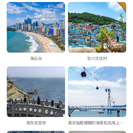
海云台
甘川文化村
海东龙宫寺
清凉指数爆棚的海景松岛海上缆车！