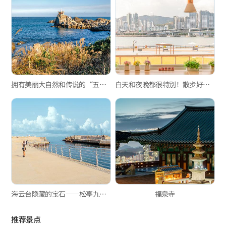
拥有美丽大自然和传说的“五侍利亚海岸散步路”
白天和夜晚都很特别！散步好去处“龙湖星光公园”
海云台隐藏的宝石——松亭九德浦路
福泉寺
推荐景点