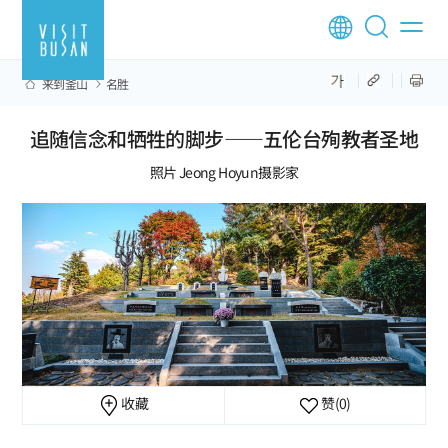
来到釜山
名胜
追随信念和牺牲的脚步——五伦台殉教者圣地
照片 Jeong Hoyun摄影家
收藏
赞
(0)