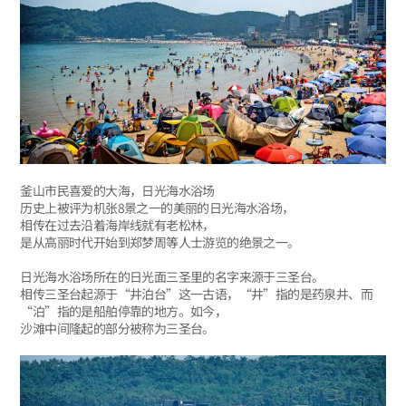
釜山市民喜爱的大海，日光海水浴场
历史上被评为机张8景之一的美丽的日光海水浴场，
相传在过去沿着海岸线就有老松林，
是从高丽时代开始到郑梦周等人士游览的绝景之一。
日光海水浴场所在的日光面三圣里的名字来源于三圣台。
相传三圣台起源于“井泊台”这一古语，“井”指的是药泉井、而
“泊”指的是船舶停靠的地方。如今，
沙滩中间隆起的部分被称为三圣台。