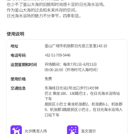
也少不了釜山大海的旧貌和时尚感十足的日光海水浴场。
作为釜山大海的过去和未来共存的空间，
日光海水浴场的魅力不分季节，四季彰显。
使用说明
釜山广域市机张郡日光邑三圣里143-10
地址
+82-51-709-5446
电话号码
开场期间：每年7月1日~8月31日
运营星期和时间
09:00-18:00（开场时可入海时间）
免费
使用价格
东海线日光站1号出口步行14分钟
交通信息
巴士 乘坐188、180路巴士，在日光海水浴场站
下车
居民区小巴士 乘坐机张郡2、机张郡8-1、机张郡
9、机张郡3路居民区小巴士，在日光海水浴场入
口站下车
允许携宠入场
盲文提示