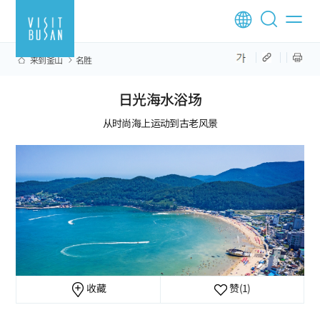
来到釜山
名胜
日光海水浴场
从时尚海上运动到古老风景
收藏
赞
(1)