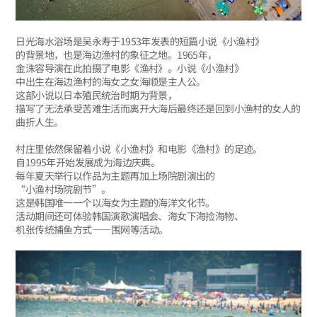
日光海水浴场是吴永寿于1953年发表的短篇小说《小渔村》
的背景地，也是海边渔村的象征之地。1965年，
金洙容导演在此拍摄了电影《渔村》。小说《小渔村》
中出生在海边渔村的海女之女海顺是主人公。
这部小说以日本殖民统治时期为背景，
描写了无法承受苦难生活而离开大海后最终还是回到小渔村的女人的
曲折人生。
村庄里依然保留着小说《小渔村》和电影《渔村》的足迹。
自1995年开始发展成为海边庆典。
每年夏天举行以作品为主题再加上场院剧演出的
“小渔村场院剧节”。
这是韩国唯一一个以海女为主题的海洋文化节。
活动期间还可体验韩国演歌演唱会、海女下海捡海物、
机张传统捕鱼方式——围网等活动。