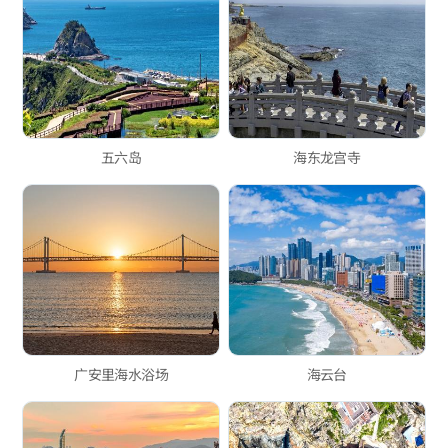
五六岛
海东龙宫寺
广安里海水浴场
海云台