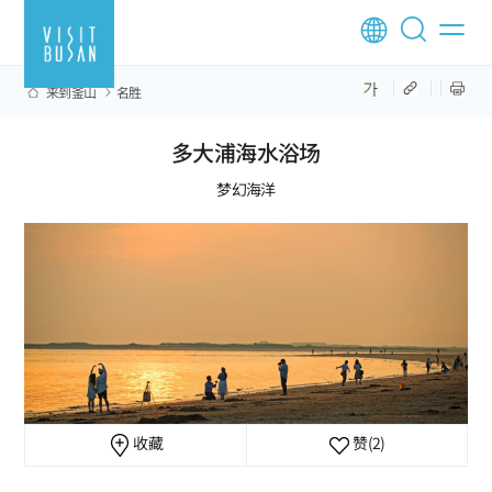
来到釜山
名胜
多大浦海水浴场
梦幻海洋
收藏
赞
(2)