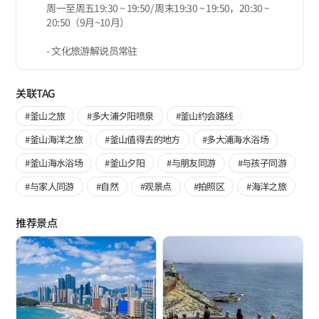
周一至周五19:30 ~ 19:50/ 周末19:30 ~ 19:50，20:30 ~
20:50（9月~10月）
- 文化旅游解说员常驻
关联TAG
#釜山之旅
#多大浦夕阳喷泉
#釜山约会路线
#釜山海洋之旅
#釜山值得去的地方
#多大浦海水浴场
#釜山海水浴场
#釜山夕阳
#与朋友同游
#与孩子同游
#与家人同游
#自然
#观景点
#拍照区
#海洋之旅
推荐景点