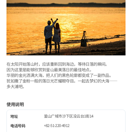
在太阳开始落山时，应该重新回到海边，等待日落的瞬间。
因为这里是能够欣赏到釜山最美落日的最佳地点。
华丽的金光洒满大海，把人们的黑色轮廓都变成了一副作品。
犹如撒了金粉一般的落日光芒耀眼夺目。一起去梦幻的大海——
多大浦吧。
使用说明
釜山广域市沙下区没云台1街14
地址
+82-51-220-4912
电话号码