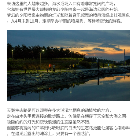
来访这里的人越来越多。海水浴场入口有着非常宽阔的广场，
它和拥有世界最大规模的梦幻夕阳喷泉一起是海边公园的开始。
梦幻的夕阳喷泉由绚丽的灯光和随着音乐起舞的喷泉演绎出壮观景象
。从4月末到10月，定期举办华丽的喷泉秀，等待着夜晚的游客。
天鹅生态路是可以观察在多大浦湿地栖息的动植物的地方，
走在由木头甲板连接的散步路上，仿佛是在横穿于天空和大海之间。
隐隐约约的灯光和夜晚浪漫的生态路虽然不错，
但能够将宽阔的芦苇田尽收眼底的白天的生态路更能让游客心潮澎湃
。在退潮后露出的滩涂上，只要有一个园艺铲，