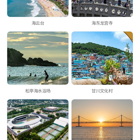
海云台
海东龙宫寺
松亭海水浴场
甘川文化村