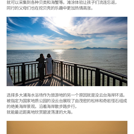
就可以采集到各种贝类和海蟹等。滩涂体验让孩子们流连忘返，
同行的父母们也在挖贝壳的乐趣中更加热情高涨。
选择多大浦海水浴场作为旅游地的另一个原因就是没云台海岸环道。
被指定为国家地质公园的没云台展现了由茂密的松林和奇岩怪石组成
的绝美海岸景观。沿着海岸散步路步行，
就能最近距离地欣赏碧波荡漾的大海。