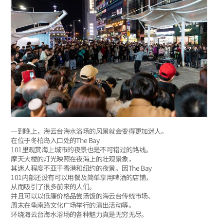
一到晚上，海云台海水浴场的风景就会变得更加迷人。
在位于冬柏岛入口处的The Bay
101里观赏海上城市的夜景也是不可错过的路线。
摩天大楼的灯光映照在夜海上的壮观景象，
其迷人程度不亚于香港和纽约的夜景。因The Bay
101内部还设有可以用餐及简单享用啤酒的店铺，
从而吸引了很多前来的人们。
并且可以以低廉价格品尝汤饭的海云台传统市场、
周末在龟南路文化广场举行的演出活动等。
环绕海云台海水浴场的各种魅力真是无穷无尽。