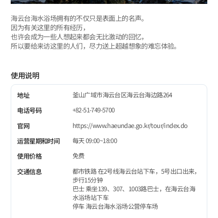
海云台海水浴场拥有的不仅只是表面上的名声。
因为有关这里的所有经历，
也许会成为一些人想起来都会无比激动的回忆，
所以要给来访这里的人们，尽力送上超越想象的难忘体验。
使用说明
釜山广域市海云台区海云台海边路264
地址
+82-51-749-5700
电话号码
https://www.haeundae.go.kr/tour/index.do
官网
每天 09:00~18:00
运营星期和时间
免费
使用价格
都市铁路 在2号线海云台站下车，5号出口出来，
交通信息
步行15分钟
巴士 乘坐139、307、1003路巴士，在海云台海
水浴场站下车
停车 海云台海水浴场公营停车场