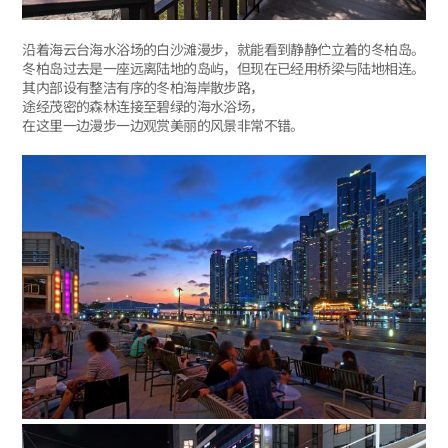
沿着海云台海水浴场的白沙滩漫步，就能看到静静伫立着的冬柏岛。
冬柏岛过去是一座远离陆地的岛屿，但现在已经用桥梁与陆地相连。
其内部设有整洁有序的冬柏海岸散步路，
途经茂密的森林连接至碧绿的海水浴场，
在这里一边漫步一边观赏美丽的风景非常不错。