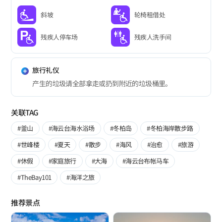
斜坡
轮椅租借处
残疾人停车场
残疾人洗手间
旅行礼仪
产生的垃圾请全部拿走或扔到附近的垃圾桶里。
关联TAG
#釜山
#海云台海水浴场
#冬柏岛
#冬柏海岸散步路
#世峰楼
#夏天
#散步
#海风
#治愈
#旅游
#休假
#家庭旅行
#大海
#海云台布帐马车
#TheBay101
#海洋之旅
推荐景点