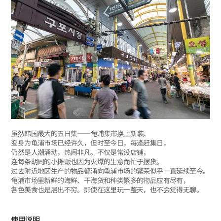
虽然韩国最大的五日集——龟浦集市换上新装、
变身为龟浦市场已经许久，但时至今日，每逢赶集日，
仍然是人潮涌动，热闹非凡。不仅是常设店铺，
连每条胡同的小摊贩也因为火爆的生意而忙于摆货。
过去附近地区生产的物品都涌向龟浦市场的繁荣似乎一直延续至今。
龟浦市场里新鲜的海鲜、干海货和种类繁多的物品应有尽有，
各色美食也是层出不穷。即使在这里玩一整天，也不会觉得无聊。
使用说明