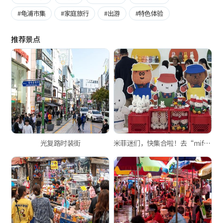
#龟浦市集
#家庭旅行
#出游
#特色体验
推荐景点
光复路时装街
米菲迷们，快集合啦！去“miffy cafe BUSAN”集合