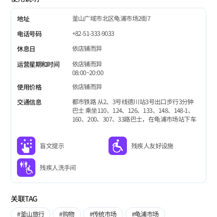
釜山广域市北区龟浦市场2街7
地址
+82-51-333-9033
电话号码
依店铺而异
休息日
依店铺而异
运营星期和时间
08:00~20:00
依店铺而异
使用价格
都市铁路 从2、3号线德川站3号出口步行3分钟
交通信息
巴士 乘坐110、124、126、133、148、148-1、
160、200、307、33路巴士，在龟浦市场站下车
盲文提示
残疾人友好设施
残疾人洗手间
关联TAG
#釜山旅行
#购物
#传统市场
#龟浦市场