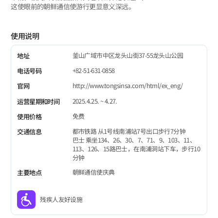
这使眼前的朝鲜通信使游行更显意义深远。
使用说明
釜山广域市中区龙头山街37-55龙头山公园
地址
+82-51-631-0858
电话号码
http://www.tongsinsa.com/html/ex_eng/
官网
2025.4.25. ~ 4.27.
运营星期和时间
免费
使用价格
都市铁路 从1号线南浦站7号出口步行7分钟
交通信息
巴士 乘坐134、26、30、7、71、9、103、11、
113、126、15路巴士，在南浦洞站下车，步行10
分钟
朝鲜通信使庆典
主要地点
残疾人友好设施