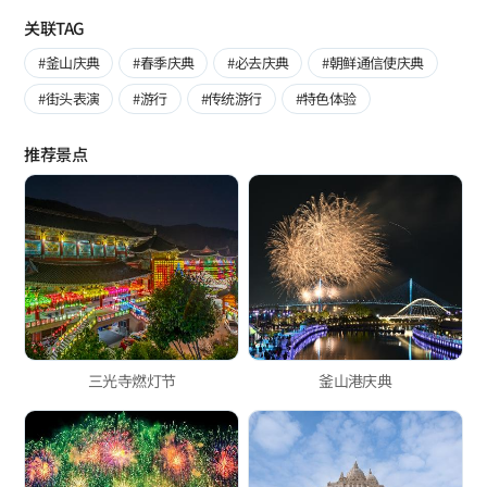
关联TAG
#釜山庆典
#春季庆典
#必去庆典
#朝鲜通信使庆典
#街头表演
#游行
#传统游行
#特色体验
推荐景点
三光寺燃灯节
釜山港庆典