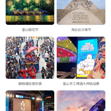
釜山烟花节
海云台沙滩节
朝鲜通信使庆典
釜山手工啤酒大师挑战赛