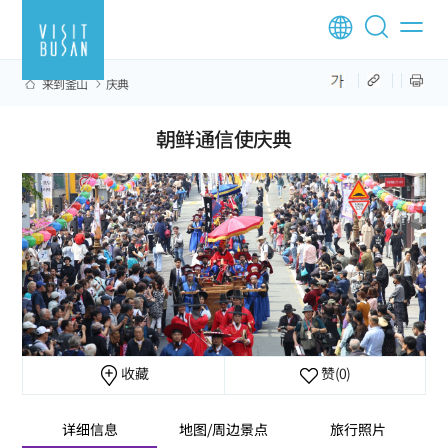
来到釜山
庆典
朝鲜通信使庆典
收藏
赞
(0)
详细信息
地图/周边景点
旅行照片