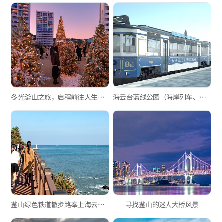
冬光釜山之旅，启程前往人生照拍照区！
海云台蓝线公园（海岸列车、天空舱）
釜山绿色铁道散步路奉上海云台海边列车的浪漫
寻找釜山的迷人大桥风景