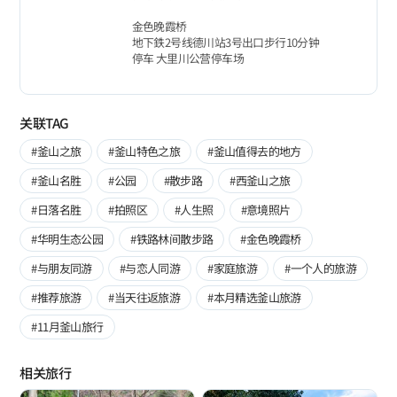
金色晚霞桥
地下鉄2号线德川站3号出口步行10分钟
停车 大里川公营停车场
关联TAG
#釜山之旅
#釜山特色之旅
#釜山值得去的地方
#釜山名胜
#公园
#散步路
#西釜山之旅
#日落名胜
#拍照区
#人生照
#意境照片
#华明生态公园
#铁路林间散步路
#金色晚霞桥
#与朋友同游
#与恋人同游
#家庭旅游
#一个人的旅游
#推荐旅游
#当天往返旅游
#本月精选釜山旅游
#11月釜山旅行
相关旅行