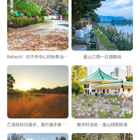
Refresh！位于市中心的秋季治愈散步路
釜山江西一日游路线
乙淑岛秋日漫步，首尔漫步者的釜山旅行
散步好去处—釜山绿色铁道