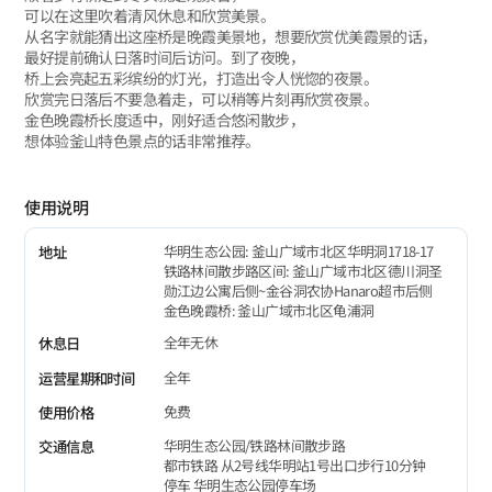
可以在这里吹着清风休息和欣赏美景。
从名字就能猜出这座桥是晚霞美景地，想要欣赏优美霞景的话，
最好提前确认日落时间后访问。到了夜晚，
桥上会亮起五彩缤纷的灯光，打造出令人恍惚的夜景。
欣赏完日落后不要急着走，可以稍等片刻再欣赏夜景。
金色晚霞桥长度适中，刚好适合悠闲散步，
想体验釜山特色景点的话非常推荐。
使用说明
华明生态公园: 釜山广域市北区华明洞1718-17
地址
铁路林间散步路区间: 釜山广域市北区德川洞圣
勋江边公寓后侧~金谷洞农协Hanaro超市后侧
金色晚霞桥: 釜山广域市北区龟浦洞
全年无休
休息日
全年
运营星期和时间
免费
使用价格
华明生态公园/铁路林间散步路
交通信息
都市铁路 从2号线华明站1号出口步行10分钟
停车 华明生态公园停车场