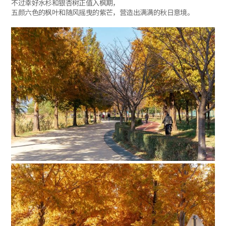
不过幸好水杉和银杏树正值入枫期，
五颜六色的枫叶和随风摇曳的紫芒，营造出满满的秋日意境。