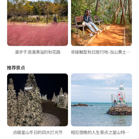
漫步于浪漫满溢的秋花路
非接触型秋日旅行地-当山黄土路、水营史迹公园
推荐景点
点缀釜山冬日的四大灯光节
相见恨晚的人生景点之釜山特色灯塔篇