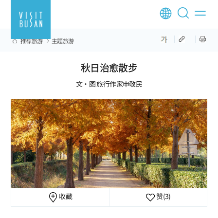
推荐旅游
主题旅游
秋日治愈散步
文·图 旅行作家申敬民
收藏
赞
(3)