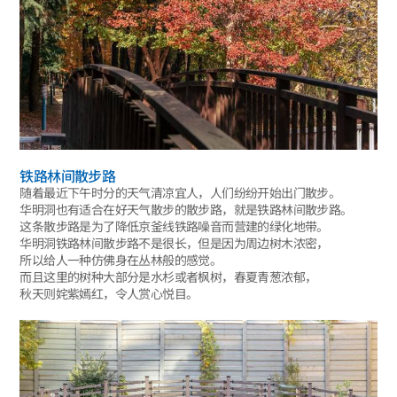
铁路林间散步路
随着最近下午时分的天气清凉宜人，人们纷纷开始出门散步。
华明洞也有适合在好天气散步的散步路，就是铁路林间散步路。
这条散步路是为了降低京釜线铁路噪音而营建的绿化地带。
华明洞铁路林间散步路不是很长，但是因为周边树木浓密，
所以给人一种仿佛身在丛林般的感觉。
而且这里的树种大部分是水杉或者枫树，春夏青葱浓郁，
秋天则姹紫嫣红，令人赏心悦目。