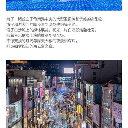
为了一睹耸立于龟南路中央的大型圣诞树和优美的造型物，
市民和游客们的脚步直到深夜也络绎不绝。
设于白沙滩上的媒体展览，犹如一片白浪般浩瀚壮阔。
随着音乐依次上演的展览华丽至极，
不停变换的灯光与摩天大楼的夜景相辉映，
打造如梦如幻的海云台之夜。