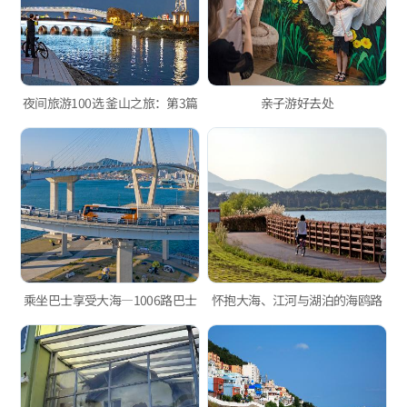
夜间旅游100选 釜山之旅：第3篇
亲子游好去处
乘坐巴士享受大海—1006路巴士
怀抱大海、江河与湖泊的海鸥路