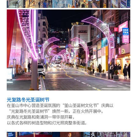
光复路冬光圣诞树节
在釜山市中心营造圣诞氛围的“釜山圣诞树文化节”庆典以
“光复路冬光圣诞树节”焕然一新，正在火热开展中。
庆典在光复路和南浦洞一带华丽开幕，
以各式各样的树造型物和灯光照亮整条街道。