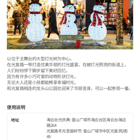
以位于主舞台的大型灯光树为中心，
在光复路一带打造优美华丽的灯光盛宴。在被灯光照亮的街道上，
人们纷纷停下脚步留下美好回忆。
因为有许多小巧可爱的动物形状灯光，
无论大人还是小孩都能畅享幸福时光。
和光复路相连的龙头山公园也迎来了华丽变身，可以一起参观一番。
使用说明
海云台光庆典: 釜山广域市海云台区海云台海边
地址
路264
光复路冬光圣诞树节: 釜山广域市中区光复洞2街
49