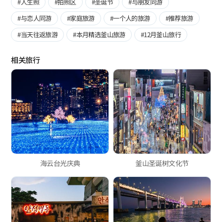
#人生照
#拍照区
#圣诞节
#与朋友同游
#与恋人同游
#家庭旅游
#一个人的旅游
#推荐旅游
#当天往返旅游
#本月精选釜山旅游
#12月釜山旅行
相关旅行
海云台光庆典
釜山圣诞树文化节