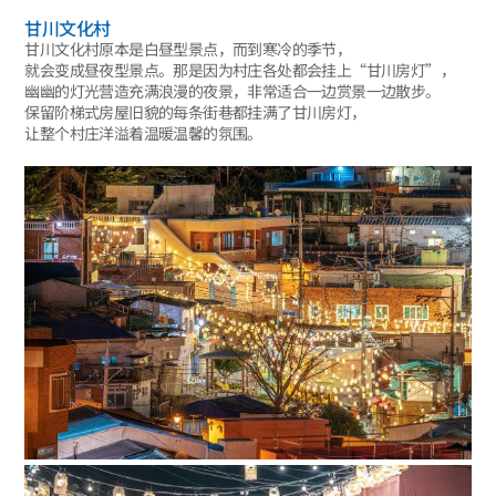
甘川文化村
甘川文化村原本是白昼型景点，而到寒冷的季节，
就会变成昼夜型景点。那是因为村庄各处都会挂上“甘川房灯”，
幽幽的灯光营造充满浪漫的夜景，非常适合一边赏景一边散步。
保留阶梯式房屋旧貌的每条街巷都挂满了甘川房灯，
让整个村庄洋溢着温暖温馨的氛围。