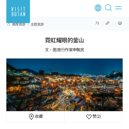
推荐旅游
主题旅游
霓虹耀眼的釜山
文·图 旅行作家申敬民
收藏
赞
(2)