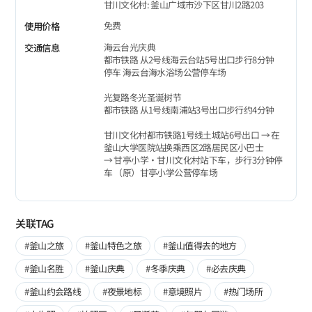
甘川文化村: 釜山广域市沙下区甘川2路203
免费
使用价格
海云台光庆典
交通信息
都市铁路 从2号线海云台站5号出口步行8分钟
停车 海云台海水浴场公营停车场
光复路冬光圣诞树节
都市铁路 从1号线南浦站3号出口步行约4分钟
甘川文化村都市铁路1号线土城站6号出口 → 在
釜山大学医院站换乘西区2路居民区小巴士
→ 甘亭小学‧甘川文化村站下车，步行3分钟停
车 （原）甘亭小学公营停车场
关联TAG
#釜山之旅
#釜山特色之旅
#釜山值得去的地方
#釜山名胜
#釜山庆典
#冬季庆典
#必去庆典
#釜山约会路线
#夜景地标
#意境照片
#热门场所