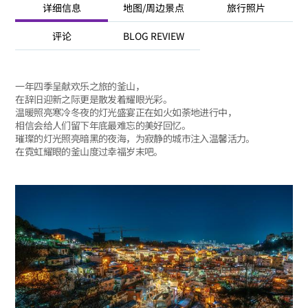
详细信息
地图/周边景点
旅行照片
评论
BLOG REVIEW
一年四季呈献欢乐之旅的釜山，
在辞旧迎新之际更是散发着耀眼光彩。
温暖照亮寒冷冬夜的灯光盛宴正在如火如荼地进行中，
相信会给人们留下年底最难忘的美好回忆。
璀璨的灯光照亮暗黑的夜海，为寂静的城市注入温馨活力。
在霓虹耀眼的釜山度过幸福岁末吧。