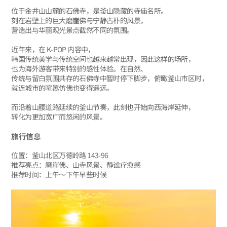
位于金井山山麓的石佛寺，是釜山隐藏的寺庙名所。
刻在岩壁上的巨大磨崖佛与宁静古朴的风景，
营造出与华丽观光景点截然不同的氛围。
近年来，在 K-POP 内容中，
韩国传统美学与传统空间也越来越常出现，因此这样的场所，
也为海外游客带来特别的感性体验。在自然、
传统与留白氛围共存的石佛寺中暂时停下脚步，俯瞰釜山市区时，
就连城市的喧嚣仿佛也变得遥远。
而沿着山腰道路延续的釜山节奏，此刻也开始向西海岸延伸，
转化为更加宽广而悠闲的风景。
旅行信息
位置：釜山北区万德岭路 143-96
推荐亮点：磨崖佛、山寺风景、静谧疗愈感
推荐时间：上午～下午早些时候