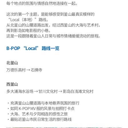
每个地点的氛围与情感自然地连接在一起。
这次的第一个主题，是能够感受到釜山最真实模样的
“Local（本地）”路线。
从北釜山的山腰道路出发，经过西釜山的大海与艺术村，
再到影岛如电影般的小巷。
这是一段跟随着釜山人日常与城市情绪缓缓流动的旅程。
B-POP “Local” 路线一览
北釜山
万德乐高村 → 石佛寺
西釜山
多大浦海水浴场 → 甘川文化村 → 影岛白浅滩文化村
‧充满釜山山腰道路与本地巷弄氛围的旅行
‧如同 K-POP MV 般的风景与拍照打卡点
‧大海、艺术与夕阳相连的感性之旅
‧最贴近釜山市民日常生活的旅行路线