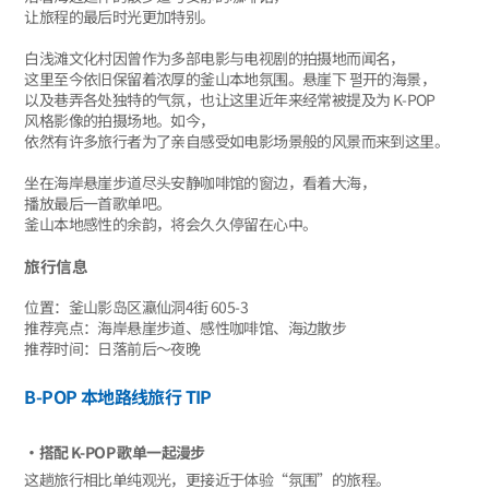
让旅程的最后时光更加特别。
白浅滩文化村因曾作为多部电影与电视剧的拍摄地而闻名，
这里至今依旧保留着浓厚的釜山本地氛围。悬崖下 펼开的海景，
以及巷弄各处独特的气氛，也让这里近年来经常被提及为 K-POP
风格影像的拍摄场地。如今，
依然有许多旅行者为了亲自感受如电影场景般的风景而来到这里。
坐在海岸悬崖步道尽头安静咖啡馆的窗边，看着大海，
播放最后一首歌单吧。
釜山本地感性的余韵，将会久久停留在心中。
旅行信息
位置：釜山影岛区瀛仙洞4街 605-3
推荐亮点：海岸悬崖步道、感性咖啡馆、海边散步
推荐时间：日落前后～夜晚
B-POP 本地路线旅行 TIP
‧搭配 K-POP 歌单一起漫步
这趟旅行相比单纯观光，更接近于体验“氛围”的旅程。