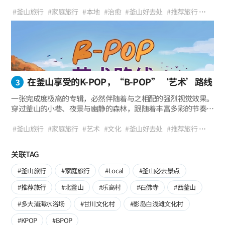
路线像华丽的City Pop或R&B曲目，那么第三个主题“治愈
B-POP“治愈”路线一览
（Healing）”路线，则像是一首温暖的原声抒情歌，
#釜山旅行
#家庭旅行
#本地
#治愈
#釜山好去处
#推荐旅行
安抚着疲惫的心灵。 在繁忙的日常生活中，
#国家公园
#山
#湖泊
#登山
#徒步
#散步
#美食之旅
‧ 放缓内心节奏的原声K-POP感性自然风景 ‧ 森林、
回东水源地 → 金井山 → 梵鱼寺 → 温泉川 → 书洞迷宫市场
有时我们会想戴上耳机，隔绝外界的喧嚣，
#回东水源地
#金井山
#梵鱼寺
#温泉川
#书洞迷宫市场
#KPOP
高山与水流交融的完美视觉与听觉休息 ‧ 抛开华丽，
纯粹地寻找属于自己的节奏。就像最近的K-POP一样，
#BPOP
充实内心的古朴釜山隐藏魅力 ‧ 卸下心理包袱，遇见完整
在华丽的舞台表演背后，
“自我”的慰藉时光
蕴含着抚慰和治愈听众内心信息的歌曲也深受人们喜爱。
这次B-POP“治愈”路线是一趟稍微远离喧嚣市中心，
在釜山享受的K-POP，“B-POP”‘艺术’路线
追寻森林、水流、古朴传统以及温暖人情味的旅程。
3
从平静的湖泊出发，经过高山和寺庙，
一张完成度极高的专辑，必然伴随着与之相配的强烈视觉效果。
一直延伸到日常的散步路和充满人情味的市场小巷。
穿过釜山的小巷、夜景与幽静的森林，跟随着丰富多彩的节奏，
走在这条路上，
B-POP之旅的最后一个主题，便是即将迎来盛大落幕的“艺术
B-POP“艺术”路线一览
你会发现原本紧绷的心弦在不知不觉中完全放松了下来。
（Art）”路线。
#釜山旅行
#家庭旅行
#艺术
#文化
#釜山好去处
#推荐旅行
如果说之前的旅程为你播放了釜山隐藏的旋律，
#展览
#拍照胜地
#F1963
#市立美术馆
#电影大道
#冬柏岛
‧ 仿佛漫步在K-POP MV片场般的压倒性空间感 ‧ 工业风、
F1963 → 市立美术馆 → 电影大道 → 冬柏岛 → 蓝线公园
那么这次的路线将带你亲自走进一部紧紧抓住视觉与听觉、
#蓝线公园
#KPOP
#BPOP
关联TAG
电影感、波普艺术等丰富多彩的视觉享受 ‧
充满设定感（Conceptual）的“K-POP艺术电影（Art Film）”
能够同时收获艺术灵感与充满设计感打卡照的路线 ‧
之中。 如今的K-POP已经超越了单纯的听觉音乐，
#釜山旅行
#家庭旅行
#Local
#釜山必去景点
完成一张完美概念专辑的釜山地标之旅
成为了结合时尚、视觉美学与独特世界观的完美“综合艺术”，
#推荐旅行
#北釜山
#乐高村
#石佛寺
#西釜山
并获得了全世界的认可。釜山也是如此。
废弃的工厂重生为充满设计感的文化空间，
#多大浦海水浴场
#甘川文化村
#影岛白浅滩文化村
电影般的想象力沿着海岸线蔓延，
波普艺术般原色的列车在蔚蓝的大海上疾驰。 这次B-
#KPOP
#BPOP