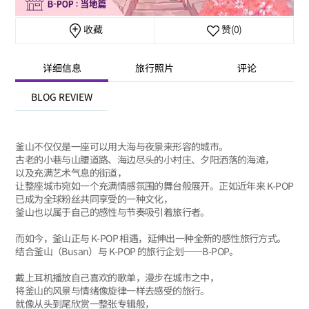
收藏
赞
(0)
详细信息
旅行照片
评论
BLOG REVIEW
釜山不仅仅是一座可以用大海与夜景来形容的城市。
古老的小巷与山腰道路、海边尽头的小村庄、夕阳洒落的海滩，
以及充满艺术气息的街道，
让整座城市宛如一个充满情感氛围的舞台般展开。正如近年来 K-POP
已成为全球粉丝共同享受的一种文化，
釜山也以属于自己的感性与节奏吸引着旅行者。
而如今，釜山正与 K-POP 相遇，延伸出一种全新的感性旅行方式。
结合釜山（Busan）与 K-POP 的旅行企划——B-POP。
戴上耳机播放自己喜欢的歌单，漫步在城市之中，
将釜山的风景与情绪像旋律一样去感受的旅行。
就像从头到尾欣赏一整张专辑般，