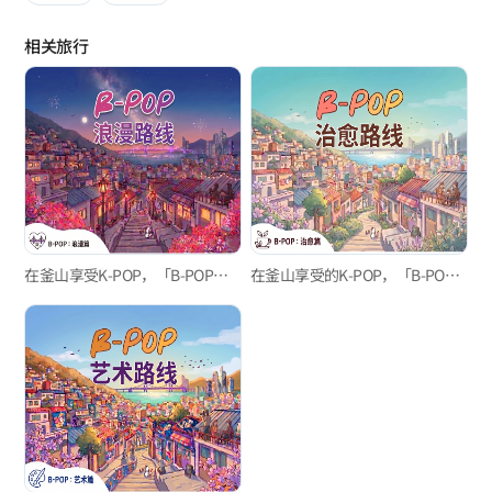
POP“艺术”路线，
是一趟追寻釜山所蕴含的各种形态美学的旅程。
相关旅行
从现代艺术的灵感，到电影般的风景，
再到宛如一张专辑封面般的复古情调。去体验这神奇的一天吧，
让脚步所及之处，都变成布置完美的音乐视频（MV）拍摄地。
在釜山享受K-POP，「B-POP」“浪漫”路线
在釜山享受的K-POP，「B-POP」"治愈"路线