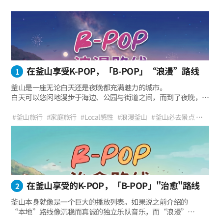
在釜山享受K-POP，「B-POP」“浪漫”路线
1
釜山是一座无论白天还是夜晚都充满魅力的城市。
白天可以悠闲地漫步于海边、公园与街道之间，而到了夜晚，
城市灯光与夜景又会展现出截然不同的氛围。 如果上一期
B-POP “浪漫”路线一览
“Local”路线带大家感受的是釜山人的日常与街区氛围，
#釜山旅行
#家庭旅行
#Local感性
#浪漫釜山
#釜山必去景点
那么这次介绍的第二个主题，
#旅行推荐
#夜景
#海景
#釜山市民公园
#田浦咖啡街
‧感受釜山充满氛围感的城市风景与夜景名所 ‧K-
釜山市民公园 → 西面田浦咖啡街 → 荒岭山观景台 → 五六岛 →
则是能够更加沉浸式体验釜山夜景、海景与城市浪漫气息的
#荒岭山观景台
#五六岛
#广安里海水浴场
#KPOP
#BPOP
POP风格照片 & 视频打卡地 ‧
“浪漫（Romance）”路线。 从市中心的公园开始，
广安里海水浴场
从白天到夜晚都充满氛围感的旅行路线 ‧一次集合咖啡馆、
经过充满氛围感的咖啡街、热门夜景观景台、海岸绝景，
海景与观景台的浪漫釜山之旅
再一路延伸至广安大桥的夜色风光，
这条路线将带你感受釜山最浪漫的瞬间。
在釜山享受的K-POP，「B-POP」"治愈"路线
2
釜山本身就像是一个巨大的播放列表。如果说之前介绍的
“本地”路线像沉稳而真诚的独立乐队音乐，而“浪漫”