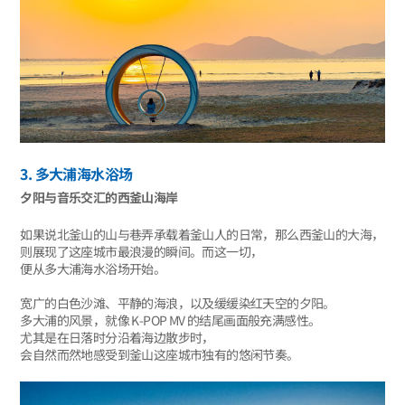
3. 多大浦海水浴场
夕阳与音乐交汇的西釜山海岸
如果说北釜山的山与巷弄承载着釜山人的日常，那么西釜山的大海，
则展现了这座城市最浪漫的瞬间。而这一切，
便从多大浦海水浴场开始。
宽广的白色沙滩、平静的海浪，以及缓缓染红天空的夕阳。
多大浦的风景，就像 K-POP MV 的结尾画面般充满感性。
尤其是在日落时分沿着海边散步时，
会自然而然地感受到釜山这座城市独有的悠闲节奏。