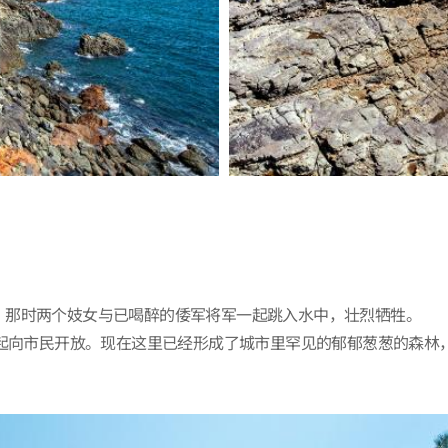
，那时两个妓女与已喝醉的倭军将军一起跳入水中，壮烈牺牲。
年起向市民开放。现在这里已经形成了城市里罕见的郁郁葱葱的森