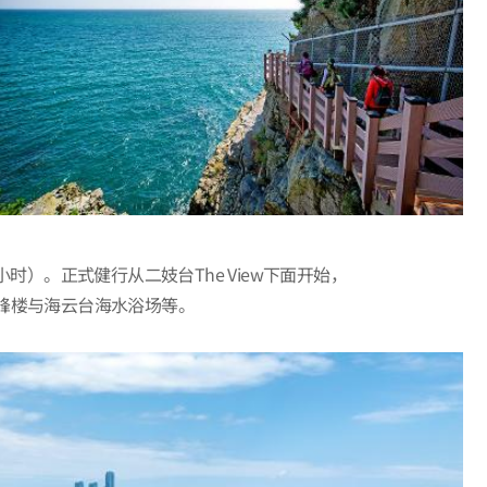
）。正式健行从二妓台The View下面开始，
峰楼与海云台海水浴场等。