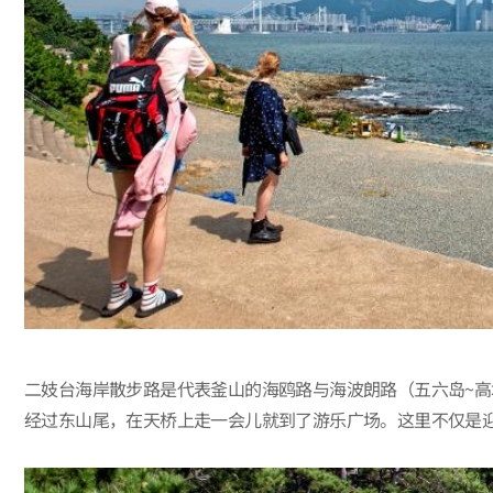
二妓台海岸散步路是代表釜山的海鸥路与海波朗路（五六岛~
经过东山尾，在天桥上走一会儿就到了游乐广场。这里不仅是