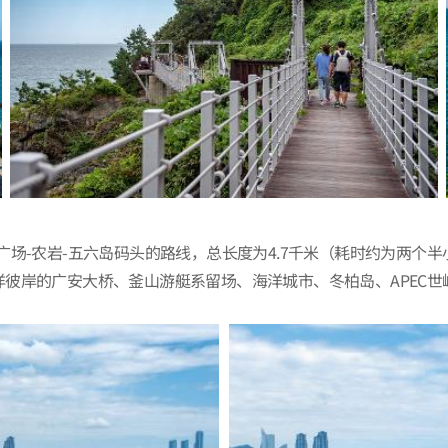
-农岩-五六岛码头的路线，总长度为4.7千米（耗时约为两个半小时
彼岸的广安大桥、釜山游艇系留场、海洋城市、冬柏岛、APEC世