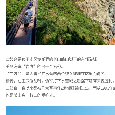
二妓台是位于南区龙湖洞的长山峰山脚下的东部海域
美丽海岸“岩盘”的另一个名称。
“二妓台”是因曾经在水营的两个妓女被埋在这里而得名。
相传，在壬辰倭乱时，倭军打下水营城之后摆下酒席庆祝胜利
二妓台一直以来都被作为军事作战地区限制进出，而从1993
也是釜山数一数二的垂钓处。