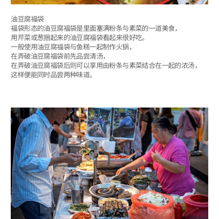
油豆腐福袋
福袋形态的油豆腐福袋是里面塞满粉条与素菜的一道美食，
用芹菜或葱捆起来的油豆腐福袋看起来很好吃。
一般使用油豆腐福袋与鱼糕一起制作火锅，
在弄破油豆腐福袋前先品尝清汤，
在弄破油豆腐福袋后则可以享用由粉条与素菜结合在一起的浓汤，
这样便能同时品尝两种味道。