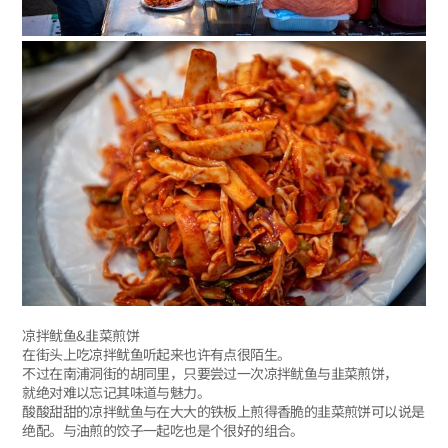
凉拌鱿鱼&韭菜煎饼
在街头上吃凉拌鱿鱼听起来也许有点很陌生。
不过在南浦洞街的胡同里，只要尝过一次凉拌鱿鱼与韭菜煎饼，
就绝对难以忘记其味道与魅力。
酸酸甜甜的凉拌鱿鱼与在大大的铁板上煎得香脆的韭菜煎饼可以说是
绝配。与油煎的饺子一起吃也是个很好的组合。