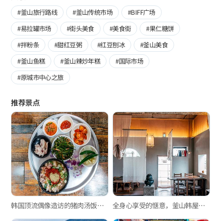
#釜山旅行路线
#釜山传统市场
#BIFF广场
#易拉罐市场
#街头美食
#美食街
#果仁糖饼
#拌粉条
#甜红豆粥
#红豆刨冰
#釜山美食
#釜山鱼糕
#釜山辣炒年糕
#国际市场
#原城市中心之旅
推荐景点
韩国顶流偶像造访的猪肉汤饭店，“姐妹汤饭”
全身心享受的惬意，釜山韩屋咖啡馆3选