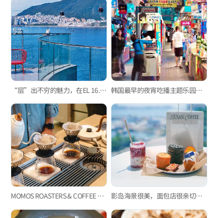
“层”出不穷的魅力，在EL 16.52享受最特别的松岛海景！
韩国最早的夜宵吃播主题乐园，富平罐头夜市
MOMOS ROASTERS & COFFEE BAR
影岛海景很美，面包店很亲切，坐拥影岛海景的大型咖啡厅“咖啡厅385”