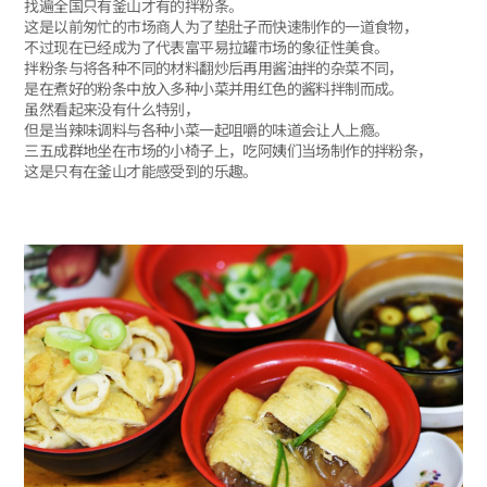
找遍全国只有釜山才有的拌粉条。
这是以前匆忙的市场商人为了垫肚子而快速制作的一道食物，
不过现在已经成为了代表富平易拉罐市场的象征性美食。
拌粉条与将各种不同的材料翻炒后再用酱油拌的杂菜不同，
是在煮好的粉条中放入多种小菜并用红色的酱料拌制而成。
虽然看起来没有什么特别，
但是当辣味调料与各种小菜一起咀嚼的味道会让人上瘾。
三五成群地坐在市场的小椅子上，吃阿姨们当场制作的拌粉条，
这是只有在釜山才能感受到的乐趣。