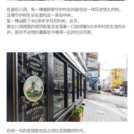
在面包川洞，有一棵像默默守护村庄的面包店一样历史悠久的树。
这棵守护树生长在面包店一条街中央，
是一棵战胜了400多年岁月的朴树。此外，
面包川洞周围的胡同街里还坐落着一口延续着500余年村民生活的水
井，原封不动地珍藏着现今难得一见的村庄风景。
在统一化的连锁面包店占领社区商圈的时代，