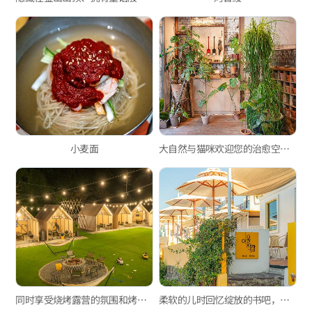
小麦面
大自然与猫咪欢迎您的治愈空间——GREEN NOMAD
同时享受烧烤露营的氛围和烤肉店的便利——彩云露营烧烤
柔软的儿时回忆绽放的书吧，白浅滩文化村“浅滩书柜”