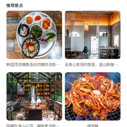
推荐景点
韩国顶流偶像造访的猪肉汤饭店，“姐妹汤饭”
全身心享受的惬意，釜山韩屋咖啡馆3选
隐藏在釜山山顶、拥有童话般森林景观的感性咖啡馆 'cafe mandi'
烤盲鳗