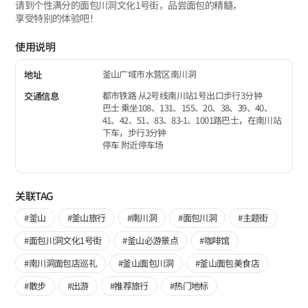
请到个性满分的面包川洞文化1号街，品尝面包的精髓，
享受特别的体验吧！
使用说明
釜山广域市水营区南川洞
地址
都市铁路 从2号线南川站1号出口步行3分钟
交通信息
巴士 乘坐108、131、155、20、38、39、40、
41、42、51、83、83-1、1001路巴士，在南川站
下车，步行3分钟
停车 附近停车场
关联TAG
#釜山
#釜山旅行
#南川洞
#面包川洞
#主题街
#面包川洞文化1号街
#釜山必游景点
#咖啡馆
#南川洞面包店巡礼
#釜山面包川洞
#釜山面包美食店
#散步
#出游
#推荐旅行
#热门地标