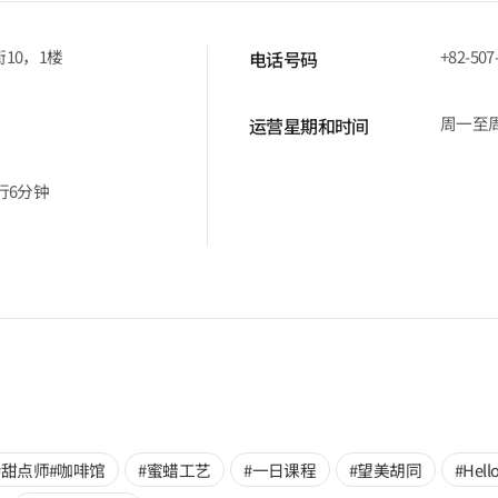
10，1楼
+82-507
电话号码
周一至周六
运营星期和时间
行6分钟
#甜点师#咖啡馆
#蜜蜡工艺
#一日课程
#望美胡同
#Hell