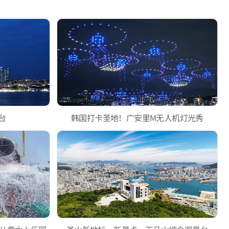
景台
韩国打卡圣地！广安里M无人机灯光秀