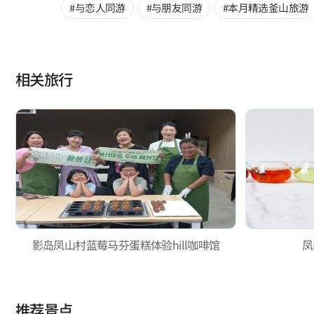
#与恋人同游
#与朋友同游
#本月精选釜山旅游
相关旅行
影岛凤山村蓝莓马芬蛋糕体验hill咖啡馆
凤
推荐景点