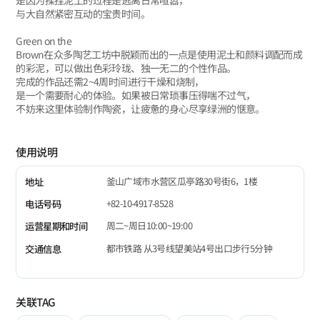
是因为揉捏泥土的过程是逃离日常喧嚣，
与大自然紧密互动的宝贵时间。
Green on the
Brown在众多陶艺工坊中脱颖而出的一点是使用泥土和颜料调配而成
的彩泥，可以做出色彩玲珑、独一无二的个性作品。
完成的作品还需2~4周时间进行干燥和烧制，
是一个需要耐心的体验。如果被日常琐事压得喘不过气，
不妨来这里体验制作陶瓷，让疲惫的身心尽享绿洲的惬意。
使用说明
釜山广域市水营区瓜亭路30号街6，1楼
地址
+82-10-4917-8528
电话号码
周二~周日10:00~19:00
运营星期和时间
都市铁路 从3号线望美站4号出口步行5分钟
交通信息
关联TAG