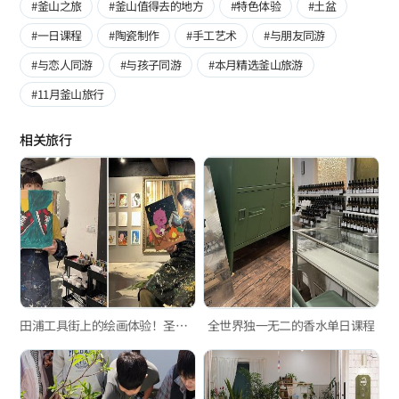
#釜山之旅
#釜山值得去的地方
#特色体验
#土盆
#一日课程
#陶瓷制作
#手工艺术
#与朋友同游
#与恋人同游
#与孩子同游
#本月精选釜山旅游
#11月釜山旅行
相关旅行
田浦工具街上的绘画体验！圣水美术馆釜山西面店
全世界独一无二的香水单日课程