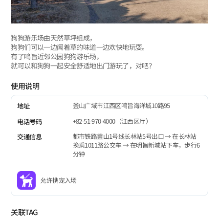
狗狗游乐场由天然草坪组成，
狗狗们可以一边闻着草的味道一边欢快地玩耍。
有了鸣旨近邻公园狗狗游乐场，
就可以和狗狗一起安全舒适地出门游玩了，对吧？
使用说明
釜山广域市江西区鸣旨海洋城10路95
地址
+82-51-970-4000（江西区厅）
电话号码
都市铁路釜山1号线长林站5号出口 → 在长林站
交通信息
换乘1011路公交车 → 在明旨新城站下车，步行6
分钟
允许携宠入场
关联TAG