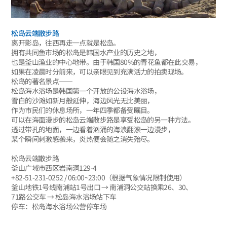
松岛云端散步路
离开影岛，往西再走一点就是松岛。
拥有共同鱼市场的松岛是韩国水产业的历史之地，
也是釜山渔业的中心地带。由于韩国80%的青花鱼都在此交易，
如果在凌晨时分前来，可以亲眼见到充满活力的拍卖现场。
松岛的著名景点——
松岛海水浴场是韩国第一个开放的公设海水浴场，
雪白的沙滩如新月般延伸，海边风光无比美丽，
作为市民们的休息场所，一年四季都备受瞩目。
可以在海面漫步的松岛云端散步路是享受松岛的另一种方法。
透过带孔的地面，一边看着汹涌的海浪翻滚一边漫步，
某个瞬间刺激感袭来，炎热便会随之消失殆尽。
松岛云端散步路
釜山广域市西区岩南洞129-4
+82-51-231-0252 / 06:00~23:00（根据气象情况限制使用）
釜山地铁1号线南浦站1号出口 → 南浦洞公交站换乘26、30、
71路公交车 → 松岛海水浴场站下车
停车：松岛海水浴场公营停车场