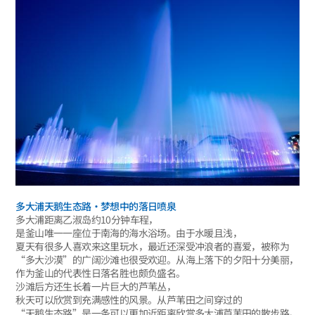
多大浦天鹅生态路·梦想中的落日喷泉
多大浦距离乙淑岛约10分钟车程，
是釜山唯一一座位于南海的海水浴场。由于水暖且浅，
夏天有很多人喜欢来这里玩水，最近还深受冲浪者的喜爱，被称为
“多大沙漠”的广阔沙滩也很受欢迎。从海上落下的夕阳十分美丽，
作为釜山的代表性日落名胜也颇负盛名。
沙滩后方还生长着一片巨大的芦苇丛，
秋天可以欣赏到充满感性的风景。从芦苇田之间穿过的
“天鹅生态路”是一条可以更加近距离欣赏多大浦芦苇田的散步路。