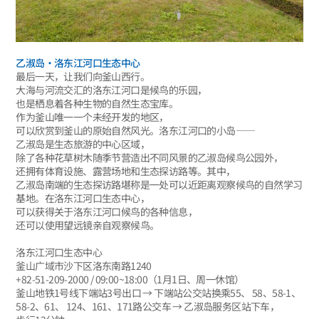
乙淑岛·洛东江河口生态中心
最后一天，让我们向釜山西行。
大海与河流交汇的洛东江河口是候鸟的乐园，
也是栖息着各种生物的自然生态宝库。
作为釜山唯一一个未经开发的地区，
可以欣赏到釜山的原始自然风光。洛东江河口的小岛——
乙淑岛是生态旅游的中心区域，
除了各种花草树木随季节营造出不同风景的乙淑岛候鸟公园外，
还拥有体育设施、露营场地和生态探访路等。其中，
乙淑岛南端的生态探访路堪称是一处可以近距离观察候鸟的自然学习
基地。在洛东江河口生态中心，
可以获得关于洛东江河口候鸟的各种信息，
还可以使用望远镜亲自观察候鸟。
洛东江河口生态中心
釜山广域市沙下区洛东南路1240
+82-51-209-2000 / 09:00~18:00（1月1日、周一休馆）
釜山地铁1号线下端站3号出口 → 下端站公交站换乘55、 58、58-1、
58-2、61、 124、161、171路公交车 → 乙淑岛服务区站下车，