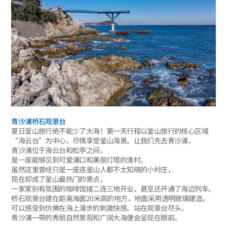
青沙浦桥石观景台
夏日釜山旅行绝不能少了大海！第一天行程以釜山旅行的核心区域
“海云台”为中心，尽情享受釜山海景。让我们先去青沙浦，
青沙浦位于海云台和松亭之间，
是一座能够见到可爱浦口和美丽灯塔的渔村。
虽然这里曾经只是一座连釜山人都不太知晓的小村庄，
现在却成了釜山最热门的景点，
一家家别有氛围的咖啡馆接二连三地开业，甚至还开通了海边列车。
桥石观景台建在距离海面20米高的地方，地面采用透明玻璃建造，
可以感受到仿佛在海上漫步的刺激快感。站在观景台尽头，
青沙浦一带的秀丽自然景观和广阔大海便会呈现在眼前。