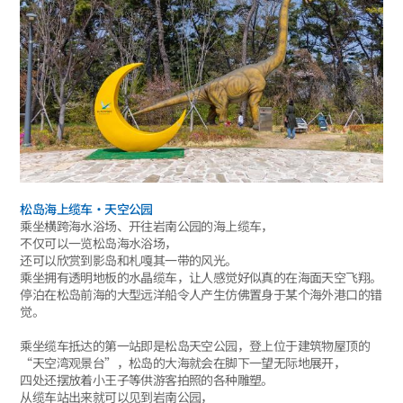
松岛海上缆车·天空公园
乘坐横跨海水浴场、开往岩南公园的海上缆车，
不仅可以一览松岛海水浴场，
还可以欣赏到影岛和札嘎其一带的风光。
乘坐拥有透明地板的水晶缆车，让人感觉好似真的在海面天空飞翔。
停泊在松岛前海的大型远洋船令人产生仿佛置身于某个海外港口的错
觉。
乘坐缆车抵达的第一站即是松岛天空公园，登上位于建筑物屋顶的
“天空湾观景台”，松岛的大海就会在脚下一望无际地展开，
四处还摆放着小王子等供游客拍照的各种雕塑。
从缆车站出来就可以见到岩南公园，