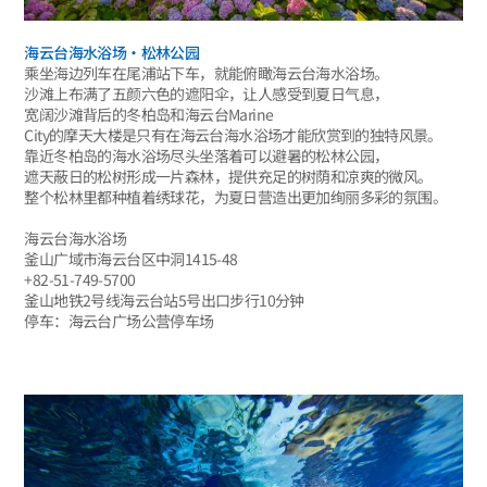
海云台海水浴场·松林公园
乘坐海边列车在尾浦站下车，就能俯瞰海云台海水浴场。
沙滩上布满了五颜六色的遮阳伞，让人感受到夏日气息，
宽阔沙滩背后的冬柏岛和海云台Marine
City的摩天大楼是只有在海云台海水浴场才能欣赏到的独特风景。
靠近冬柏岛的海水浴场尽头坐落着可以避暑的松林公园，
遮天蔽日的松树形成一片森林，提供充足的树荫和凉爽的微风。
整个松林里都种植着绣球花，为夏日营造出更加绚丽多彩的氛围。
海云台海水浴场
釜山广域市海云台区中洞1415-48
+82-51-749-5700
釜山地铁2号线海云台站5号出口步行10分钟
停车：海云台广场公营停车场