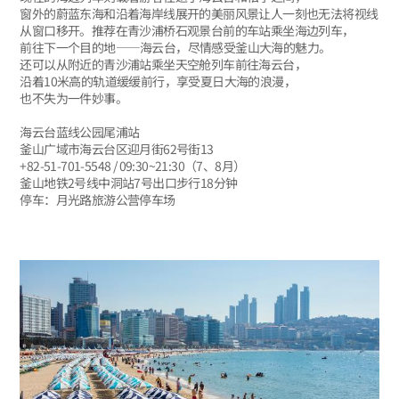
窗外的蔚蓝东海和沿着海岸线展开的美丽风景让人一刻也无法将视线
从窗口移开。推荐在青沙浦桥石观景台前的车站乘坐海边列车，
前往下一个目的地——海云台，尽情感受釜山大海的魅力。
还可以从附近的青沙浦站乘坐天空舱列车前往海云台，
沿着10米高的轨道缓缓前行，享受夏日大海的浪漫，
也不失为一件妙事。
海云台蓝线公园尾浦站
釜山广域市海云台区迎月街62号街13
+82-51-701-5548 / 09:30~21:30（7、8月）
釜山地铁2号线中洞站7号出口步行18分钟
停车：月光路旅游公营停车场