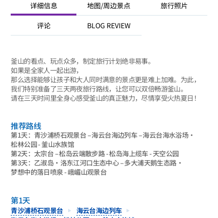
详细信息
地图/周边景点
旅行照片
评论
BLOG REVIEW
釜山的看点、玩点众多，制定旅行计划绝非易事。
如果是全家人一起出游，
那么选择能够让孩子和大人同时满意的景点更是难上加难。为此，
我们特别准备了三天两夜旅行路线，让您可以双倍畅游釜山。
请在三天时间里全身心感受釜山的真正魅力，尽情享受火热夏日！
推荐路线
第1天：青沙浦桥石观景台 – 海云台海边列车 – 海云台海水浴场·
松林公园 - 釜山水族馆
第2天：太宗台 – 松岛云端散步路 - 松岛海上缆车 - 天空公园
第3天：乙淑岛·洛东江河口生态中心 – 多大浦天鹅生态路·
梦想中的落日喷泉 - 峨嵋山观景台
第1天
青沙浦桥石观景台
海云台海边列车