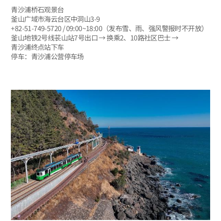
青沙浦桥石观景台
釜山广域市海云台区中洞山3-9
+82-51-749-5720 / 09:00~18:00（发布雪、雨、强风警报时不开放）
釜山地铁2号线苌山站7号出口 → 换乘2、10路社区巴士 →
青沙浦终点站下车
停车：青沙浦公营停车场