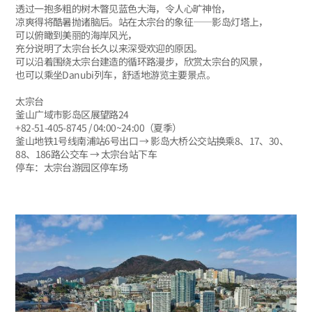
透过一抱多粗的树木瞥见蓝色大海，令人心旷神怡，
凉爽得将酷暑抛诸脑后。站在太宗台的象征——影岛灯塔上，
可以俯瞰到美丽的海岸风光，
充分说明了太宗台长久以来深受欢迎的原因。
可以沿着围绕太宗台建造的循环路漫步，欣赏太宗台的风景，
也可以乘坐Danubi列车，舒适地游览主要景点。
太宗台
釜山广域市影岛区展望路24
+82-51-405-8745 / 04:00~24:00（夏季）
釜山地铁1号线南浦站6号出口 → 影岛大桥公交站换乘8、17、30、
88、186路公交车 → 太宗台站下车
停车：太宗台游园区停车场