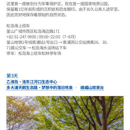
这里曾一度被划分为军事保护区，现在是一座国家地质公园，
保留着1亿年前形成的沉积岩和恐龙脚印。由于长久以来人迹罕至，
因此完好地保存着原始的自然状态。
松岛海上缆车
釜山广域市西区松岛海边路171
+82-51-247-9900 / 09:00~22:00（7~8月）
釜山地铁1号线南浦站1号出口 → 南浦洞公交站换乘26、30、
71路公交车 → 松岛海水浴场站下车
停车：松岛海上缆车松林停车场
第3天
乙淑岛·洛东江河口生态中心
多大浦天鹅生态路·梦想中的落日喷泉
峨嵋山观景台