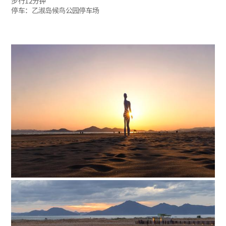
步行12分钟
停车：乙淑岛候鸟公园停车场