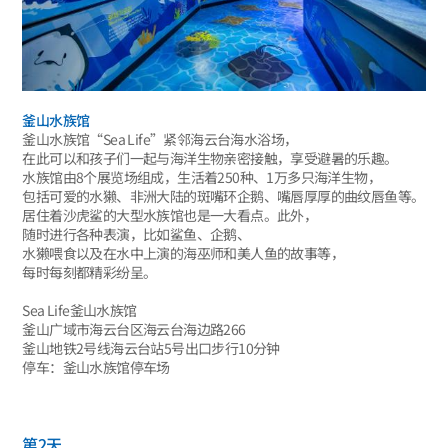
釜山水族馆
釜山水族馆“Sea Life”紧邻海云台海水浴场，
在此可以和孩子们一起与海洋生物亲密接触，享受避暑的乐趣。
水族馆由8个展览场组成，生活着250种、1万多只海洋生物，
包括可爱的水獭、非洲大陆的斑嘴环企鹅、嘴唇厚厚的曲纹唇鱼等。
居住着沙虎鲨的大型水族馆也是一大看点。此外，
随时进行各种表演，比如鲨鱼、企鹅、
水獭喂食以及在水中上演的海巫师和美人鱼的故事等，
每时每刻都精彩纷呈。
Sea Life釜山水族馆
釜山广域市海云台区海云台海边路266
釜山地铁2号线海云台站5号出口步行10分钟
停车：釜山水族馆停车场
第2天