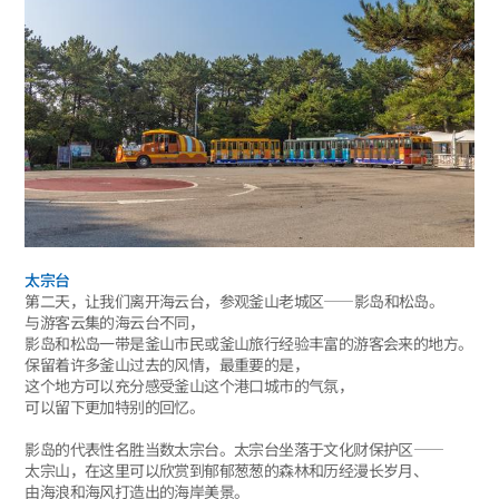
太宗台
第二天，让我们离开海云台，参观釜山老城区——影岛和松岛。
与游客云集的海云台不同，
影岛和松岛一带是釜山市民或釜山旅行经验丰富的游客会来的地方。
保留着许多釜山过去的风情，最重要的是，
这个地方可以充分感受釜山这个港口城市的气氛，
可以留下更加特别的回忆。
影岛的代表性名胜当数太宗台。太宗台坐落于文化财保护区——
太宗山，在这里可以欣赏到郁郁葱葱的森林和历经漫长岁月、
由海浪和海风打造出的海岸美景。