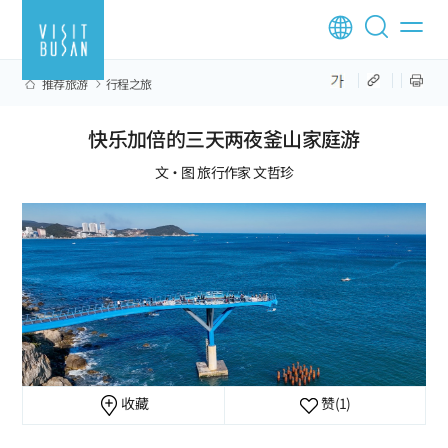
推荐旅游
行程之旅
快乐加倍的三天两夜釜山家庭游
文·图 旅行作家 文哲珍
收藏
赞
(1)