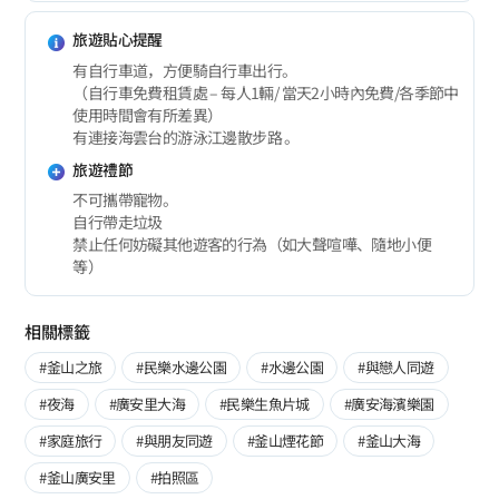
旅遊貼心提醒
有自行車道，方便騎自行車出行。
（自行車免費租賃處 – 每人1輛/ 當天2小時內免費/各季節中
使用時間會有所差異）
有連接海雲台的游泳江邊散步路 。
旅遊禮節
不可攜帶寵物。
自行帶走垃圾
禁止任何妨礙其他遊客的行為（如大聲喧嘩、隨地小便
等）
相關標籤
#釜山之旅
#民樂水邊公園
#水邊公園
#與戀人同遊
#夜海
#廣安里大海
#民樂生魚片城
#廣安海濱樂園
#家庭旅行
#與朋友同遊
#釜山煙花節
#釜山大海
#釜山廣安里
#拍照區