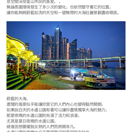
息空間深受釜山市民的喜愛。 ，
無論周圍環境發生了多少次的變化，也依然堅守著它的位置。
讓你能夠將蔚藍如洗的天空和一望無際的大海壯麗景觀盡收眼底。
蔚藍的大海、
遼闊的風景似乎能讓欣賞它的人們內心也變得豁然開朗。
如果說白天的水邊公園有著可以讓你盡情獨享大海的魅力，
那麼夜晚的水邊公園則充滿了活力和浪漫。
尤其是夏日夜晚的水邊公園，
總會因想要擺脫炎熱的人們而熱鬧非凡。
水邊公園的夜晚比白天更受歡迎的原因就在於此。