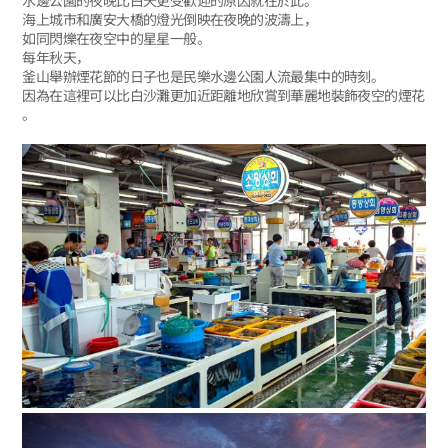
海上城市和廣安大橋的燈光倒映在夜晚的波濤上，
如同閃爍在夜空中的星星一般。
每年秋天，
釜山舉辦煙花節的日子也是民樂水邊公園人流最集中的時刻。
因為在這裡可以比白沙灘更加近距離地欣賞到華麗地裝飾夜空的煙花
。