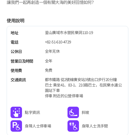
讓我們一起再創造一個有關大海的美好回憶如何？
使用說明
釜山廣域市水營民樂洞110-19
地址
+82-51-610-4729
電話
全年无休
公休日
全年
營業日及時間
免费
使用費
都市鐵路 從2號線廣安站3號出口步行20分鐘
交通資訊
巴士 乘坐41、83-1、210路巴士，在民樂水邊公
園站下車
停車 附近的公營停車場
點字資訊
斜坡
身障人士停車場
身障人士洗手間