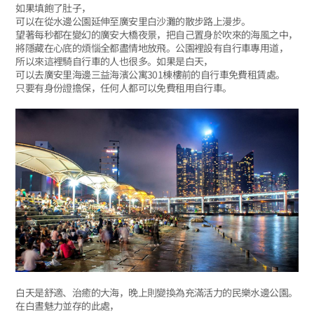
如果填飽了肚子，
可以在從水邊公園延伸至廣安里白沙灘的散步路上漫步。
望著每秒都在變幻的廣安大橋夜景，把自己置身於吹來的海風之中，
將隱藏在心底的煩惱全都盡情地放飛。公園裡設有自行車專用道，
所以來這裡騎自行車的人也很多。如果是白天，
可以去廣安里海邊三益海濱公寓301棟樓前的自行車免費租賃處。
只要有身份證擔保，任何人都可以免費租用自行車。
白天是舒適、治癒的大海，晚上則變換為充滿活力的民樂水邊公園。
在白晝魅力並存的此處，