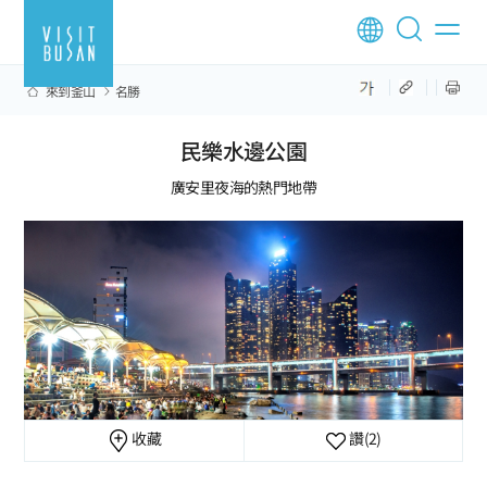
來到釜山
名勝
民樂水邊公園
廣安里夜海的熱門地帶
收藏
讚
(2)