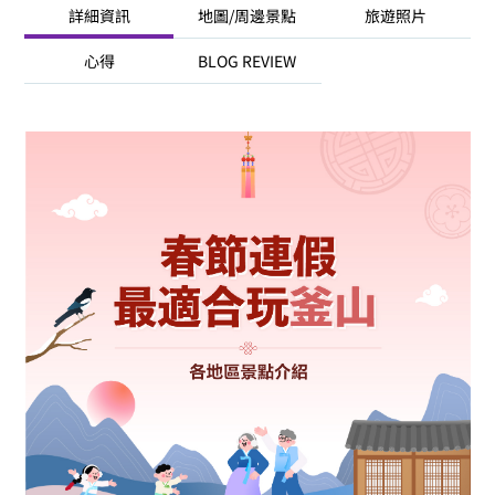
詳細資訊
地圖/周邊景點
旅遊照片
心得
BLOG REVIEW