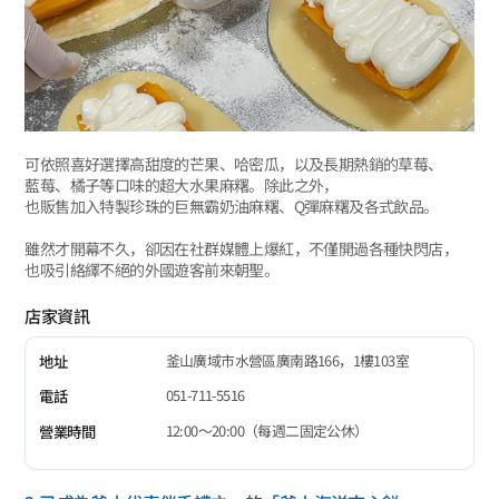
可依照喜好選擇高甜度的芒果、哈密瓜，以及長期熱銷的草莓、
藍莓、橘子等口味的超大水果麻糬。除此之外，
也販售加入特製珍珠的巨無霸奶油麻糬、Q彈麻糬及各式飲品。
雖然才開幕不久，卻因在社群媒體上爆紅，不僅開過各種快閃店，
也吸引絡繹不絕的外國遊客前來朝聖。
店家資訊
釜山廣域市水營區廣南路166，1樓103室
地址
051-711-5516
電話
12:00～20:00（每週二固定公休）
營業時間