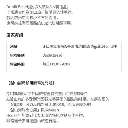
Duplit Bread提供6入裝及8入裝禮盒，
非常適合作為釜山旅行後購買的伴手禮。
若因店內空間較小不方便內用，
也可前往海理團路的Duplit咖啡廳享用。
店家資訊
釜山廣域市海雲臺區佑洞1路38號ga街14-5，1樓
地址
Duplit Bread
招牌餐點
每日11:00～20:00
營業時間
【釜山甜點咖啡廳常見問題】
Q1.有哪些深受外國旅客喜愛的釜山甜點咖啡廳？
A.釜山有許多受到外國觀光客喜愛的甜點咖啡廳。在廣安里的
「金麻糬」可以品嚐新鮮水果麻糬，而海理團路的
「釜山海洋夾心餅」與Keveren
House則能買到代表釜山的特色甜點及伴手禮，
非常適合安排進釜山旅遊行程。