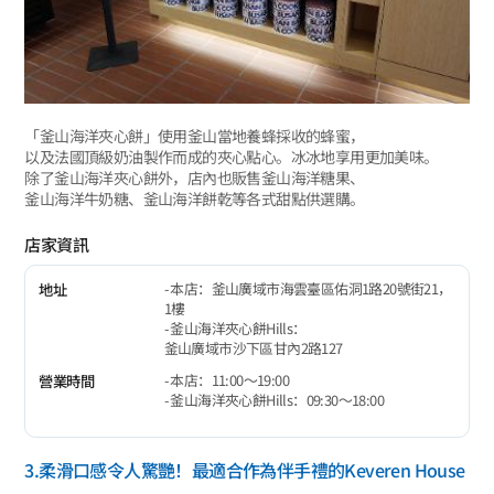
「釜山海洋夾心餅」使用釜山當地養蜂採收的蜂蜜，
以及法國頂級奶油製作而成的夾心點心。冰冰地享用更加美味。
除了釜山海洋夾心餅外，店內也販售釜山海洋糖果、
釜山海洋牛奶糖、釜山海洋餅乾等各式甜點供選購。
店家資訊
- 本店：釜山廣域市海雲臺區佑洞1路20號街21，
地址
1樓
- 釜山海洋夾心餅Hills：
釜山廣域市沙下區甘內2路127
- 本店：11:00～19:00
營業時間
- 釜山海洋夾心餅Hills：09:30～18:00
3.柔滑口感令人驚艷！最適合作為伴手禮的Keveren House