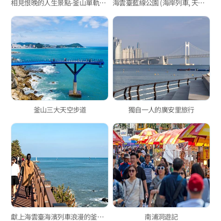
相見恨晚的人生景點-釜山單軌電車篇
海雲臺藍線公園 (海岸列車, 天空膠囊列車)
釜山三大天空步道
獨自一人的廣安里旅行
獻上海雲臺海濱列車浪漫的釜山綠色鐵道
南浦洞遊記