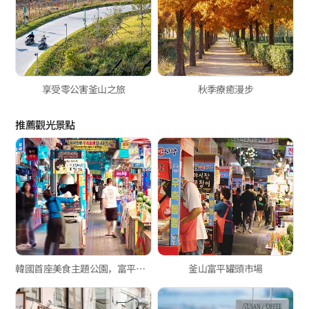
享受零公害釜山之旅
秋季療癒漫步
推薦觀光景點
韓國首座美食主題公園，富平罐頭夜市
釜山富平罐頭市場