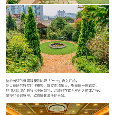
位於機張的氛圍韓屋咖啡廳「Prest」自入口處，
便以寬敞的庭院迎接來客。庭院面積龐大，雖是同一座庭院，
但卻因區域而散發出不同氣氛，建議可在進入室內之前或之後，
慢慢地參觀庭院，欣賞變化萬千的景致。