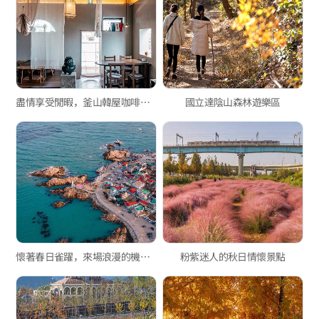
盡情享受閒暇，釜山韓屋咖啡廳3選
國立達陰山森林遊樂區
懷著春日雀躍，來場浪漫的機張兜風
粉紫迷人的秋日情懷景點