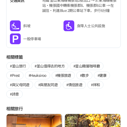
地鐵 釜山東海線機張站1號出口 → 於東海線機張
交通資訊
站‧機張國中轉乘機張郡8、機張郡6公車 → 在
誠信‧利進Blue 2期公車站下車，步行6分鐘
斜坡
身障人士公共設施
一般停車場
相關標籤
#釜山旅行
#釜山值得去的地方
#釜山韓屋咖啡廳
#Prest
#Heuksiroo
#機張旅遊
#散步
#健康
#與父母同遊
#與朋友同遊
#情侶旅遊
#祥和
#詩意
相關旅行