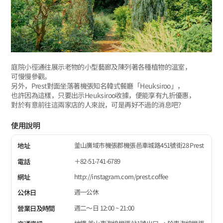
庭院小徑通往展示老物的小型藝廊及陳列著各種植物的溫室，
可慢慢參觀。
另外，Prest對面坐落著機張知名韓式餐廳「Heuksiroo」，
也許因為這樣，只要出示Heuksiroo收據，便能享有九折優惠，
對於有意前往這兩家店的人來說，可是再好不過的消息吧？
使用說明
釜山廣域市機張郡機張邑車城路451號街28 Prest
地址
＋82-51-741-6789
電話
http://instagram.com/prest.coffee
網址
週一公休
公休日
週二～日 12:00 ~ 21:00
營業日及時間