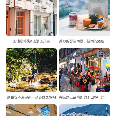
田浦咖啡街&田浦工具街
美妙的影島海景，親切的麵包糕點，擁抱影島海景的大型咖啡廳「Cafe 385」
到長安寺溪谷來一趟美食之旅吧
在街頭上品嚐到的釜山旅行的樂趣