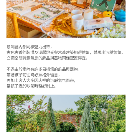
咖啡廳內部同樣魅力出眾，
古色古香的裝潢及溫馨燈光與木造建築相得益彰，體現出沉穩氣氛，
凸顯空間詩意氣息的飾品與器物同樣配置得宜。
不過由於室內有許多易損壞的飾品與器物，
帶著孩子前往時必須格外留意，
再加上客人大多因店裡的沉靜氣氛而來，
當孩子過於吵鬧時務必制止。