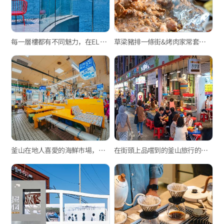
每一層樓都有不同魅力，在EL 16.52欣賞最特別的松島海景
草梁豬排一條街&烤肉家常套餐一條街
釜山在地人喜愛的海鮮市場，新東亞水產綜合市場與玄風餐廳
在街頭上品嚐到的釜山旅行的樂趣