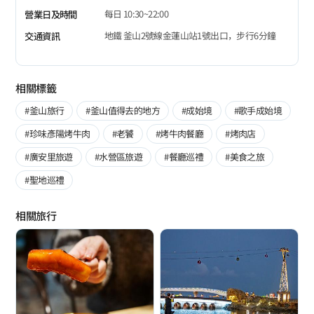
每日 10:30~22:00
營業日及時間
地鐵 釜山2號線金蓮山站1號出口，步行6分鐘
交通資訊
相關標籤
#釜山旅行
#釜山值得去的地方
#成始境
#歌手成始境
#珍味彥陽烤牛肉
#老饕
#烤牛肉餐廳
#烤肉店
#廣安里旅遊
#水營區旅遊
#餐廳巡禮
#美食之旅
#聖地巡禮
相關旅行