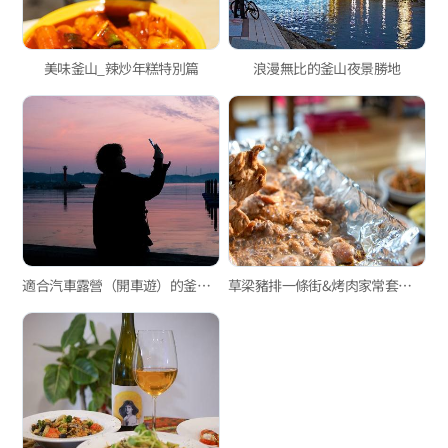
美味釜山_辣炒年糕特別篇
浪漫無比的釜山夜景勝地
適合汽車露營（開車遊）的釜山人生美照著名景點
草梁豬排一條街&烤肉家常套餐一條街