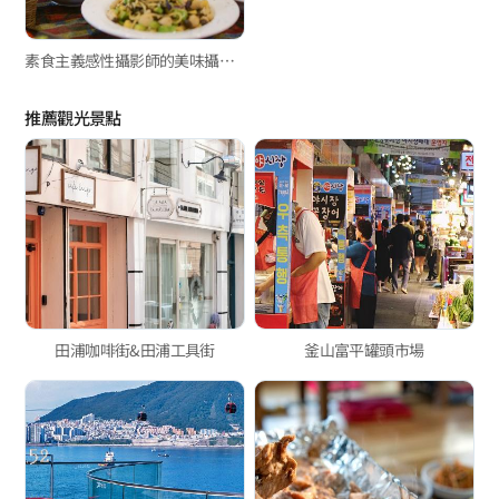
素食主義感性攝影師的美味攝影之旅
推薦觀光景點
田浦咖啡街&田浦工具街
釜山富平罐頭市場