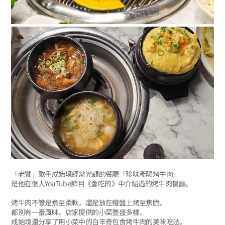
「老饕」歌手成始境經常光顧的餐廳「珍味彥陽烤牛肉」
是他在個人YouTube節目《會吃的》中介紹過的烤牛肉餐廳。
烤牛肉不管是煮至柔軟，還是放在鐵盤上烤至焦脆，
都別有一番風味。店家提供的小菜豐盛多樣，
成始境還分享了用小菜中的白辛奇包食烤牛肉的美味吃法。