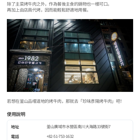
除了主菜烤牛肉之外，作為餐後主食的鍋物也一樣可口。
再加上由店員代烤，因而能輕鬆舒適地用餐。
若想在釜山品嚐道地的烤牛肉，那就去「珍味彥陽烤牛肉」吧！
使用說明
釜山廣域市水營區南川大海路33號街7
地址
+82-51-753-1632
電話