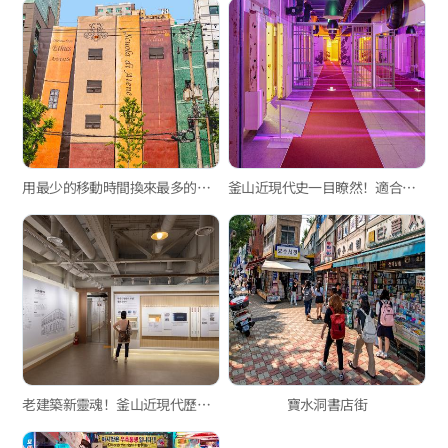
用最少的移動時間換來最多的樂趣！在中區來一趟「TP值旅行」吧！
釜山近現代史一目瞭然！適合帶著孩子前往的南浦洞景點
老建築新靈魂！釜山近現代歷史館別館的蛻變，新概念複合文化空間
寶水洞書店街