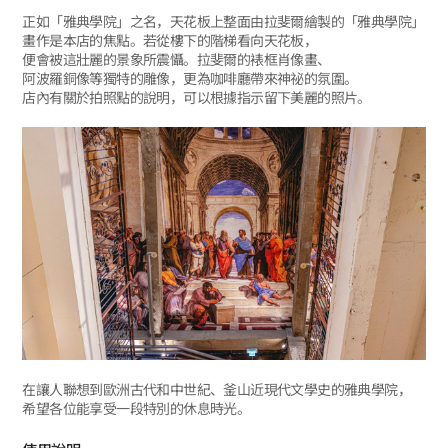
正如「雅典學院」之名，天花板上整面由拉斐爾繪製的「雅典學院」
畫作是本店的焦點。若從樓下的階梯看向天花板，
便會被這壯麗的景象所震懾。拉斐爾的裱框肖像畫、
阿波羅銅像等獨特的雕像，更為咖啡廳帶來神祕的氛圍。
店內有關於拍照點的說明，可以根據指示留下美麗的照片。
在讓人聯想到歐洲古代和中世紀、釜山近現代文學史的雅典學院，
希望各位能享受一段特別的休息時光。