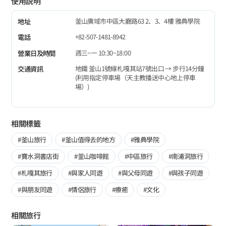
使用說明
釜山廣域市中區大廳路63 2、3、4樓 雅典學院
地址
+82-507-1481-8942
電話
週三~一 10:30~18:00
營業日及時間
地鐵 釜山1號線札嘎其站7號出口 → 步行14分鐘
交通資訊
(利用指定停車場（天主教播送中心地上停車
場）)
相關標籤
#釜山旅行
#釜山值得去的地方
#雅典學院
#寶水洞書店街
#釜山咖啡館
#中區旅行
#南浦洞旅行
#札嘎其旅行
#與家人同遊
#與父母同遊
#與孩子同遊
#與朋友同遊
#情侶旅行
#療癒
#文化
相關旅行