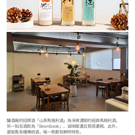
釀酒廠的招牌酒「山茶馬格利酒」為淨爽濃郁的經典馬格利酒，
另一知名酒款為「Beombeok」，滋味醇濃且質感濃稠。此外，
還販售各種傳統酒，每一款都有鮮明特色，