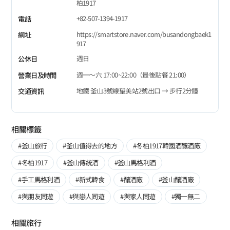
柏1917
+82-507-1394-1917
電話
https://smartstore.naver.com/busandongbaek1
網址
917
週日
公休日
週一～六 17:00~22:00（最後點餐 21:00）
營業日及時間
地鐵 釜山3號線望美站2號出口 → 步行2分鐘
交通資訊
相關標籤
#釜山旅行
#釜山值得去的地方
#冬柏1917韓國酒釀酒廠
#冬柏1917
#釜山傳統酒
#釜山馬格利酒
#手工馬格利酒
#新式韓食
#釀酒廠
#釜山釀酒廠
#與朋友同遊
#與戀人同遊
#與家人同遊
#獨一無二
相關旅行