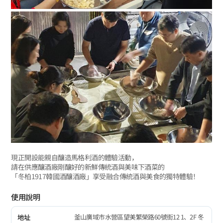
現正開設能親自釀造馬格利酒的體驗活動，
請在供應釀酒廠剛釀好的新鮮傳統酒與美味下酒菜的
「冬柏1917韓國酒釀酒廠」享受融合傳統酒與美食的獨特體驗！
使用說明
釜山廣域市水營區望美繁榮路60號街12 1、2F 冬
地址