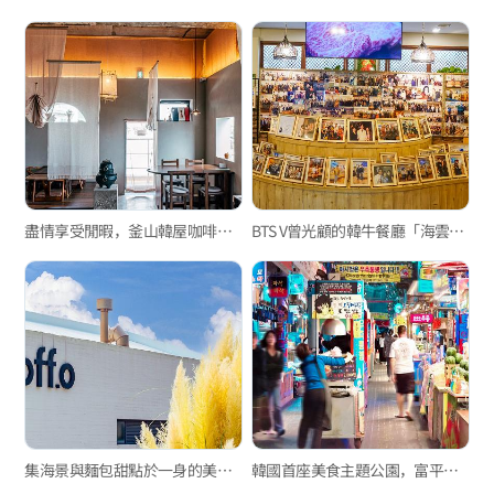
盡情享受閒暇，釜山韓屋咖啡廳3選
BTS V曾光顧的韓牛餐廳「海雲臺一品韓牛」
集海景與麵包甜點於一身的美食店家，熱門的大型海景咖啡廳機張「off. o」
韓國首座美食主題公園，富平罐頭夜市