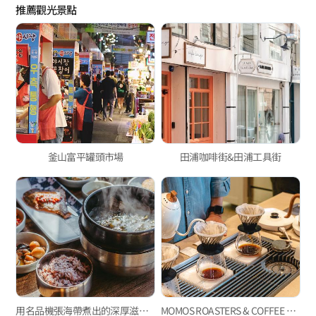
推薦觀光景點
釜山富平罐頭市場
田浦咖啡街&田浦工具街
用名品機張海帶煮出的深厚滋味「國寶海帶總店」
MOMOS ROASTERS & COFFEE BAR