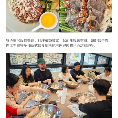
釀酒廠另設有餐廳，料理種類豐富。起司馬鈴薯煎餅、韃靼韓牛肉、
白切牛腱等多種新式韓食風格的料理與馬格利酒堪稱絕配。