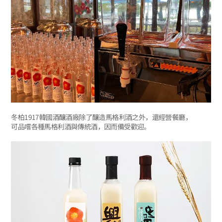
冬柏1917韓國酒釀酒廠除了釀造馬格利酒之外，還經營餐廳，
可品嚐各種馬格利酒與傳統酒，因而備受歡迎。