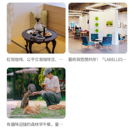
虹吸咖啡、公平交易咖啡豆、塌塌米房間的獨家特調「空間KUKAN」
藝術與悠閒共存！「LABELLES HEIDI嚴弓藝廊店」
有貓咪迎接的森林早午餐，童話般的空間「Woody Brook」