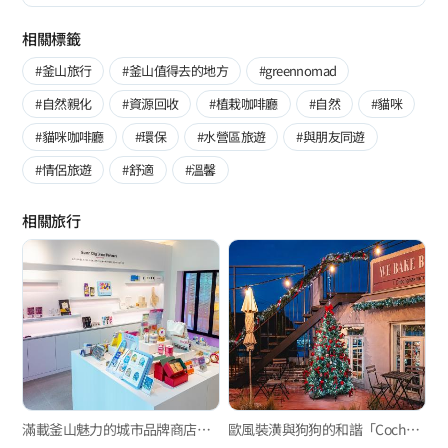
相關標籤
#釜山旅行
#釜山值得去的地方
#greennomad
#自然親化
#資源回收
#植栽咖啡廳
#自然
#貓咪
#貓咪咖啡廳
#環保
#水營區旅遊
#與朋友同遊
#情侶旅遊
#舒適
#溫馨
相關旅行
滿載釜山魅力的城市品牌商店「BIG shop」
歐風裝潢與狗狗的和諧「Cochonnet」