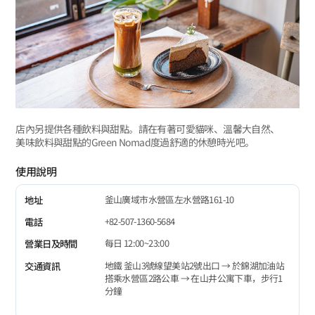
店內另提供各種飲料與甜點。請在有著可愛貓咪、溫馨大自然、
美味飲料與甜點的Green Nomad度過舒適的休憩時光吧。
使用說明
釜山廣域市水營區左水營路161-10
地址
+82-507-1360-5684
電話
每日 12:00~23:00
營業日及時間
地鐵 釜山3號線望美站2號出口 → 於錦湖加油站
交通資訊
搭乘水營區2路公車 → 在山井公寓下車，步行1
分鐘