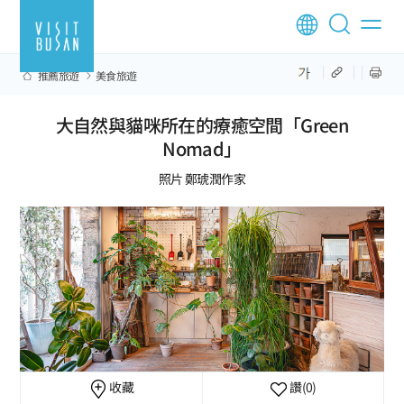
推薦旅遊
美食旅遊
大自然與貓咪所在的療癒空間「Green
Nomad」
照片 鄭琥潤作家
收藏
讚
(0)