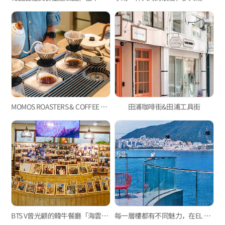
MOMOS ROASTERS & COFFEE BAR
田浦咖啡街&田浦工具街
BTS V曾光顧的韓牛餐廳「海雲臺一品韓牛」
每一層樓都有不同魅力，在EL 16.52欣賞最特別的松島海景