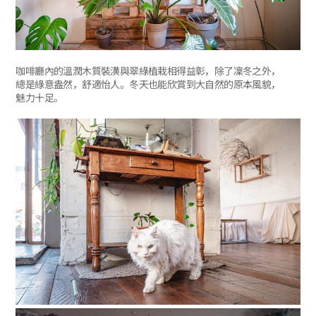
咖啡廳內的溫潤木質裝潢與翠綠植栽相得益彰，除了凜冬之外，
總是綠意盎然，舒適怡人。冬天也能欣賞到大自然的原本風貌，
魅力十足。