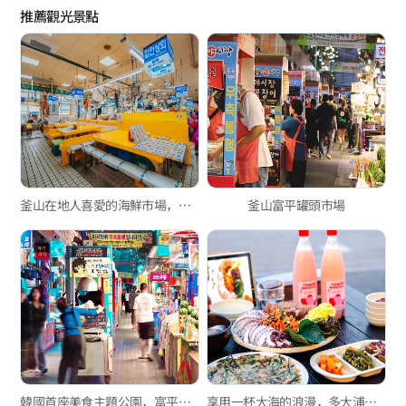
推薦觀光景點
釜山在地人喜愛的海鮮市場，新東亞水產綜合市場與玄風餐廳
釜山富平罐頭市場
韓國首座美食主題公園，富平罐頭夜市
享用一杯大海的浪漫，多大浦「奶奶家」手工馬格利酒與海鮮