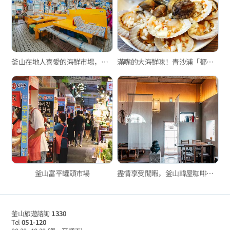
釜山在地人喜愛的海鮮市場，新東亞水產綜合市場與玄風餐廳
滿嘴的大海鮮味！青沙浦「都熙家烤貝殼」
釜山富平罐頭市場
盡情享受閒暇，釜山韓屋咖啡廳3選
釜山旅遊諮詢
1330
Tel
051-120