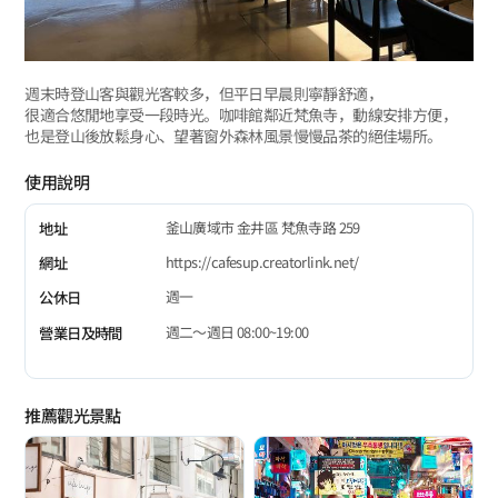
週末時登山客與觀光客較多，但平日早晨則寧靜舒適，
很適合悠閒地享受一段時光。咖啡館鄰近梵魚寺，動線安排方便，
也是登山後放鬆身心、望著窗外森林風景慢慢品茶的絕佳場所。
使用說明
釜山廣域市 金井區 梵魚寺路 259
地址
https://cafesup.creatorlink.net/
網址
週一
公休日
週二～週日 08:00~19:00
營業日及時間
推薦觀光景點