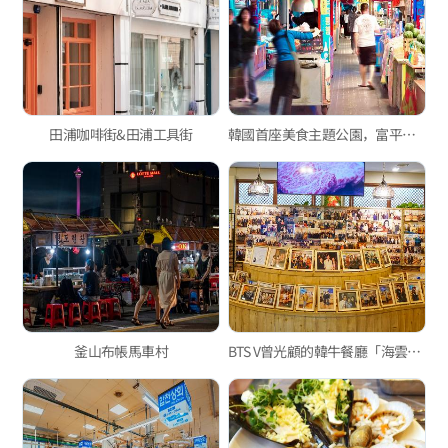
田浦咖啡街&田浦工具街
韓國首座美食主題公園，富平罐頭夜市
釜山布帳馬車村
BTS V曾光顧的韓牛餐廳「海雲臺一品韓牛」