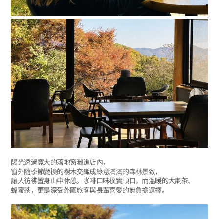
陽光透過寬大的落地窗灑進店內，
窗外隨季節變換的樹木交織成綠意滿滿的森林景致，
讓人彷彿置身山中休憩。咖啡口味樸實順口，而溫暖的大棗茶、
蜂蜜茶，更是深受外國旅客與長輩喜愛的無負擔選擇。